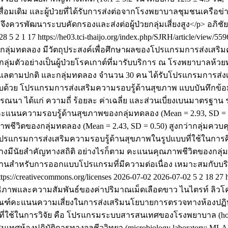
้อเสื่อมเดิม และผู้ป่วยที่ได้รับการส่งต่อจากโรงพยาบาลชุมชนเครือข
ึงควรพัฒนาระบบคัดกรองและส่งต่อผู้ป่วยกลุ่มเสี่ยงสูง</p>
อภิชัย
28
5
2
1
17
https://he03.tci-thaijo.org/index.php/SJRH/article/view/55
และกลุ่มทดลอง มีวัตถุประสงค์เพื่อศึกษาผลของโปรแกรมการส่งเส
 กลุ่มตัวอย่างเป็นผู้ป่วยโรคเกาต์ที่มารับบริการ ณ โรงพยาบาลห้
ารดูแลตามปกติ และกลุ่มทดลอง จำนวน 30 คน ได้รับโปรแกรมการส่ง
ระกอบด้วย โปรแกรมการส่งเสริมความรอบรู้ด้านสุขภาพ แบบบันทึกข
ได้แก่ ความถี่ ร้อยละ ค่าเฉลี่ย และส่วนเบี่ยงเบนมาตรฐาน รวมทั้
ะแนนความรอบรู้ด้านสุขภาพของกลุ่มทดลอง (Mean = 2.93, SD = 0.64
าพชีวิตของกลุ่มทดลอง (Mean = 2.43, SD = 0.50) สูงกว่ากลุ่มควบค
ว่า โปรแกรมการส่งเสริมความรอบรู้ด้านสุขภาพในรูปแบบที่ใช้ในการ
างมีนัยสำคัญทางสถิติ อย่างไรก็ตาม คะแนนคุณภาพชีวิตของกลุ่
ฐานสำหรับการออกแบบโปรแกรมที่มีความต่อเนื่อง เหมาะสมกับบริ
s://creativecommons.org/licenses
2026-07-02
2026-07-02
5
2
18
27
ระสิทธิภาพและความสัมพันธ์ของค่าปริมาณเม็ดเลือดขาว ไนไตรท์ ล
ฑ์คะแนนความเสี่ยงในการส่งเสริมนโยบายการตรวจทางห้องปฏิบัติก
งมือที่ใช้ในการวิจัย คือ โปรแกรมระบบสารสนเทศของโรงพยาบาล (ho
สนเทศห้องปฏิบัติการทางจุลชีววิทยา (microbiology laboratory: ML