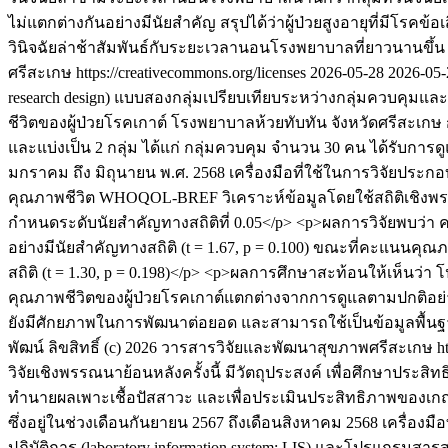
ไม่แตกต่างกันอย่างมีนัยสำคัญ สรุปได้ว่าผู้ป่วยสูงอายุที่มีโรคข
วินิจฉัยล่าช้าสัมพันธ์กับระยะเวลานอนโรงพยาบาลที่ยาวนานขึ้น จ
ศรีสะเกษ https://creativecommons.org/licenses
2026-05-28
2026-05-
research design) แบบสองกลุ่มเปรียบเทียบระหว่างกลุ่มควบคุม
ชีวิตของผู้ป่วยโรคเกาต์ โรงพยาบาลห้วยทับทัน จังหวัดศรีสะเกษ
และแบ่งเป็น 2 กลุ่ม ได้แก่ กลุ่มควบคุม จำนวน 30 คน ได้รับก
มกราคม ถึง มิถุนายน พ.ศ. 2568 เครื่องมือที่ใช้ในการวิจัยป
คุณภาพชีวิต WHOQOL-BREF วิเคราะห์ข้อมูลโดยใช้สถิติเชิงพรรณนา 
กำหนดระดับนัยสำคัญทางสถิติที่ 0.05</p> <p>ผลการวิจัยพบว่า ค
อย่างมีนัยสำคัญทางสถิติ (t = 1.67, p = 0.100) ขณะที่คะแนนคุณภ
สถิติ (t = 1.30, p = 0.198)</p> <p>ผลการศึกษาสะท้อนให้เห็น
คุณภาพชีวิตของผู้ป่วยโรคเกาต์แตกต่างจากการดูแลตามปกติอย่
ยังมีศักยภาพในการพัฒนาต่อยอด และสามารถใช้เป็นข้อมูลพื้น
พัฒน์
ลิขสิทธิ์ (c) 2026 วารสารวิจัยและพัฒนาสุขภาพศรีสะเกษ http
วิจัยเชิงพรรณนาย้อนหลังครั้งนี้ มีวัตถุประสงค์ เพื่อศึกษาป
ทำนายผลเพาะเชื้อปัสสาวะ และเพื่อประเมินประสิทธิภาพของเกณ
ซึ่งอยู่ในช่วงเดือนกันยายน 2567 ถึงเดือนสิงหาคม 2568 เครื่อ
ปฏิบัติการ (laboratory information system: LIS) และโปรแกรมสาร