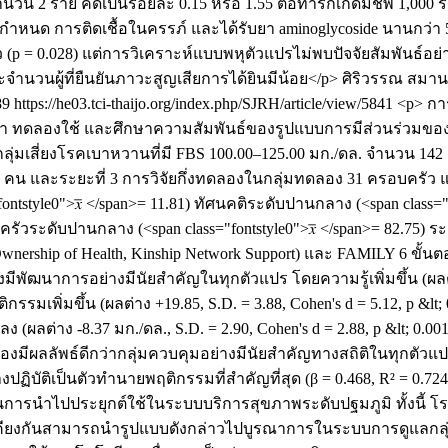
 2 ราย คิดเป็นร้อยละ 0.15 หรือ 1.55 ต่อทารกเกิดมีชีพ 1,000
ดก่อนกำหนด การติดเชื้อในครรภ์ และได้รับยา aminoglycoside นาน
p = 0.028) แต่การวิเคราะห์แบบพหุตัวแปรไม่พบปัจจัยสัมพันธ์อย่าง
นวนผู้ที่ยืนยันภาวะสูญเสียการได้ยินมีน้อย</p>
ศิริวรรณ สมานพ
89
https://he03.tci-thaijo.org/index.php/SJRH/article/view/5841
<p> การ
พัฒนา ทดลองใช้ และศึกษาความสัมพันธ์ของรูปแบบการมีส่วนร่วม
ในกลุ่มเสี่ยงโรคเบาหวานที่มี FBS 100.00–125.00 มก./ดล. จำนวน 
 คน และระยะที่ 3 การวิจัยกึ่งทดลองในกลุ่มทดลอง 31 ครอบครัว 
s="fontstyle0">𝑥̅ </span>= 11.81) ทัศนคติระดับปานกลาง (<span clas
บครัวระดับปานกลาง (<span class="fontstyle0">𝑥̅ </span>= 82.75)
wnership of Health, Kinship Network Support) และ FAMILY 6 ขั
พัฒนาการอย่างมีนัยสำคัญในทุกตัวแปร โดยความรู้เพิ่มขึ้น (ผลต่าง +
พฤติกรรมเพิ่มขึ้น (ผลต่าง +19.85, S.D. = 3.88, Cohen's d = 5.12, p &
ง (ผลต่าง -8.37 มก./ดล., S.D. = 2.90, Cohen's d = 2.88, p &lt; 0.00
ดลองมีผลลัพธ์ดีกว่ากลุ่มควบคุมอย่างมีนัยสำคัญทางสถิติในทุกตัวแ
งปฏิบัติเป็นตัวทำนายพฤติกรรมที่สำคัญที่สุด (β = 0.468, R² = 0.7
ภาพในการนำไปประยุกต์ใช้ในระบบบริการสุขภาพระดับปฐมภูมิ ทั้ง
ล้เคียงกันสามารถนำรูปแบบดังกล่าวไปบูรณาการในระบบการดูแลก