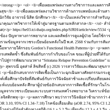
ค์</strong></p> <ol> <li>เพื่อเผยแพร่ผลงานทางวิชาการและผล
ณสุข</li> <li>เพื่อเผยแพร่ผลงานวิชาการด้านการแพทย์และด้า
นักวิจัย อาจารย์ นิสิต นักศึกษา</li> <li>เป็นแหล่งวิชาการส
นาคุณภาพวิชาการให้เข้าสู่มาตรฐานตามหลักสากล</li> </ol>
สำน
นด)</p>
https://he03.tci-thaijo.org/index.php/SJRH/article/view/5534
<
่เกี่ยวข้อง ปัญหาทางการพยาบาล และผลลัพธ์การดูแลผู้ป่วย โดยใช้ก
บรวมข้อมูลจากเวชระเบียนย้อนหลังในปี พ.ศ. 2568 ร่วมกับการสัม
นื้อหาภายใต้กรอบ Gordon’s Functional Health Patterns</p> <p>ผล
เสพติดซ้ำ ซึ่งสัมพันธ์กับการกำเริบของโรค ขณะที่ผู้ป่วยที่ได้
สู่การพัฒนาแนวทาง “Sriratana Relapse Prevention Guideline” แ
/p>
สุพรรณี อุตส่าห์
ลิขสิทธิ์ (c) 2026 วารสารวิจัยและพัฒนาสุขภาพ
41
<p>ข้ออักเสบจากการติดเชื้อเป็นภาวะฉุกเฉินทางศัลยกรรมกระ
์เพื่อศึกษาปัจจัยที่สัมพันธ์กับการวินิจฉัยล่าช้าและเปรียบเทียบผล
์แบบย้อนหลัง ศึกษาผู้ป่วยข้ออักเสบจากการติดเชื้อที่รักษาในโรงพ
ข้อมูลจากเวชระเบียนและระบบสารสนเทศโรงพยาบาล วิเคราะห์ข้อมูล
ถอยโลจิสติกพหุ</p> <p>ผลการศึกษา พบว่าการวินิจฉัยล่าช้ามากกว่า 48 
3.10, 95% CI 1.34–7.18) โรคข้อเสื่อมเดิม (aOR 2.74, 95% CI 1.21–
ร็วอย่างมีนัยสำคัญทางสถิติ (16.1 ± 5.2 วัน เทียบกับ 12.3 ± 4.3 