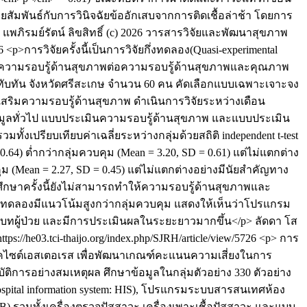
่ายสัมพันธ์กับการวินิจฉัยข้ออักเสบจากการติดเชื้อล่าช้า โดยการ
 แพภิรมย์รัตน์
ลิขสิทธิ์ (c) 2026 วารสารวิจัยและพัฒนาสุขภาพ
96
<p>การวิจัยครั้งนี้เป็นการวิจัยกึ่งทดลอง(Quasi-experimental
ริมความรอบรู้ด้านสุขภาพต่อความรอบรู้ด้านสุขภาพและคุณภาพ
วยทับทัน จังหวัดศรีสะเกษ จำนวน 60 คน คัดเลือกแบบเฉพาะเจาะจง
เสริมความรอบรู้ด้านสุขภาพ ดำเนินการวิจัยระหว่างเดือน
้อมูลทั่วไป แบบประเมินความรอบรู้ด้านสุขภาพ และแบบประเมิน
งเปรียบเทียบค่าเฉลี่ยระหว่างกลุ่มด้วยสถิติ independent t-test
) ต่ำกว่ากลุ่มควบคุม (Mean = 3.20, SD = 0.61) แต่ไม่แตกต่าง
ุม (Mean = 2.27, SD = 0.45) แต่ไม่แตกต่างอย่างมีนัยสำคัญทาง
ศึกษาครั้งนี้ยังไม่สามารถทำให้ความรอบรู้ด้านสุขภาพและ
มทดลองมีแนวโน้มสูงกว่ากลุ่มควบคุม แสดงให้เห็นว่าโปรแกรม
บทผู้ป่วย และมีการประเมินผลในระยะยาวมากขึ้น</p>
ลัดดา โส
https://he03.tci-thaijo.org/index.php/SJRH/article/view/5726
<p> การ
ิวโคไซต์เอสเตอเรส เพื่อพัฒนาเกณฑ์คะแนนความเสี่ยงในการ
ารอย่างสมเหตุผล ศึกษาข้อมูลในกลุ่มตัวอย่าง 330 ตัวอย่าง
spital information system: HIS), โปรแกรมระบบสารสนเทศห้อง
AB) รวมทั้งเครื่องตรวจปัสสาวะ เครื่องเพาะเชื้อปัสสาวะ และแบบ