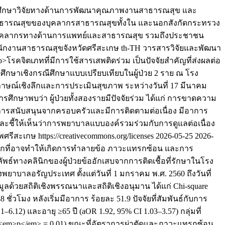
การศึกษาวิจัยทางด้านการพัฒนาคุณภาพงานสาธารณสุข และ
นสาธารณสุขของบุคลากรสาธารณสุขทั้งใน และนอกสังกัดกระทรวง
ำหรับบุคลากรทางด้านการแพทย์และสาธารณสุข รวมถึงประชาชน
ักงานสาธารณสุขจังหวัดศรีสะเกษ
th-TH
วารสารวิจัยและพัฒนา
p>โรคจิตเภทที่มีการใช้สารเสพติดร่วม เป็นปัจจัยสำคัญที่ส่งผลต่อ
ารศึกษาเชิงกรณีศึกษาแบบเปรียบเทียบในผู้ป่วย 2 ราย ณ โรง
ภาษณ์เชิงลึกและการประเมินสุขภาพ ระหว่างวันที่ 17 มีนาคม
การศึกษาพบว่า ผู้ป่วยทั้งสองรายมีปัจจัยร่วม ได้แก่ การขาดความ
รับการสนับสนุนจากครอบครัวและมีการติดตามต่อเนื่อง มีอาการ
ละชี้ให้เห็นว่าการพยาบาลแบบองค์รวมร่วมกับการดูแลต่อเนื่อง
ศรีสะเกษ https://creativecommons.org/licenses
2026-05-25
2026-
ดูกที่อาจทำให้เกิดการทำลายข้อ ภาวะแทรกซ้อน และการ
ลัพธ์ทางคลินิกของผู้ป่วยข้ออักเสบจากการติดเชื้อที่รักษาในโรง
ยาบาลอรัญประเทศ ตั้งแต่วันที่ 1 มกราคม พ.ศ. 2560 ถึงวันที่
ด้วยสถิติเชิงพรรณนาและสถิติเชิงอนุมาน ได้แก่ Chi-square
ชั่วโมง หลังเริ่มมีอาการ ร้อยละ 51.9 ปัจจัยที่สัมพันธ์กับการ
6.12) และอายุ ≥65 ปี (aOR 1.92, 95% CI 1.03–3.57) กลุ่มที่
วัน, <em>p</em> = 0.01) ขณะที่อัตราการผ่าตัดและภาวะแทรกซ้อน