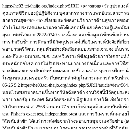
https://he03.tci-thaijo.org/index.php/SJRH
<p><strong>วัตถุประสง
คุณภาพชีวิตของผู้ปฏิบัติงาน บุคลากรทางการแพทย์และสาธาร
สาธารณสุข</li> <li>เพื่อเผยแพร่ผลงานวิชาการด้านสุขภาพของ
ทั่วไปในประเทศและนานาชาติได้แลกเปลี่ยนองค์ความรู้และพัฒ
สุขภาพศรีสะเกษ
2822-0749
<p>เนื้อหาและข้อมูล (เขียนข้อกำห
การกำเริบซ้ำ การศึกษานี้มีวัตถุประสงค์เพื่อวิเคราะห์ปัจจัยที
พยาบาลศรีรัตนะ กลุ่มตัวอย่างคัดเลือกแบบเฉพาะเจาะจง เก็บรว
2569 ถึง 30 เมษายน พ.ศ. 2569 วิเคราะห์ข้อมูลด้วยการวิเคราะห์เ
ตระหนักต่อโรค การไม่รับประทานยาอย่างต่อเนื่อง และการใช้สาร
ทางจิตและการกลับเป็นซ้ำลดลงอย่างชัดเจน</p> <p>การศึกษานำไป
ในชุมชนและครอบครัว มีบทบาทสำคัญในการลดการกำเริบซ้ำ<
05-25
5
2
https://he03.tci-thaijo.org/index.php/SJRH/article/view/56
นอนโรงพยาบาลนานขึ้นหากวินิจฉัยล่าช้า งานวิจัยนี้มีวัตถุประสงค
พยาบาลอรัญประเทศ จังหวัดสระแก้ว มีรูปแบบการวิจัยเชิงวิเคราะห
30 กันยายน พ.ศ. 2568 จำนวน 77 ราย เก็บข้อมูลด้วยแบบบันทึก
test, Fisher’s exact test, independent t-test และการวิเคราะห์ถด
วินิจฉัยล่าช้า ได้แก่ การส่งต่อจากโรงพยาบาลชุมชนเครือข่าย (aOR 
วินิจฉัยล่าช้ามีระยะเวลานอนโรงพยาบาลนานกว่ากลุ่มที่วินิจฉัยเ