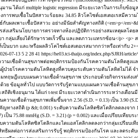
ุมาน ได้แก่ multiple logistic regression มีระยะเวลาในการเก็บข้อม
องการพบเชื้อในปัสสาวะร้อยละ 34.85 ลิวโคไซต์เอสเตอเรสมีความไวส
์กับผลเพาะเชื้อปัสสาวะ อย่างมีนัยสำคัญทางสถิติ (<em>p</em>&l
ารส่งเสริมนโยบายการตรวจทางห้องปฏิบัติการอย่างสมเหตุผลโดย
า กลุ่มเสี่ยงได้รักษารวดเร็วขึ้น และลดภาวะแทรกซ้อน</p> <p> ส
เป็นบวก และ/หรือผลลิวโคไซต์เอสเตอเรสมากกว่าหรือเท่ากับ 2+
026-07-13
5
2
28
41
https://he03.tci-thaijo.org/index.php/SJRH/articl
ชื่อด้านสุขภาพต่อพฤติกรรมป้องกันโรคความดันโลหิตสูงและระด
็นผู้ป่วยโรคความดันโลหิตสูงที่ควบคุมระดับความดันโลหิตไม่ได้ จ
รรมตามทฤษฎีแบบแผนความเชื่อด้านสุขภาพ ประกอบด้วยกิจกรรมส่งเ
ด้วย ข้อมูลทั่วไป แบบวัดการรับรู้ตามแบบแผนความเชื่อด้านสุ
สถิติเชิงอนุมาน ได้แก่ t-test มีระยะเวลาดำเนินการระหว่างเดื
ามเชื่อด้านสุขภาพเพิ่มขึ้นจาก 2.56 (S.D. = 0.13) เป็น 3.90 (
ัยสำคัญทางสถิติ (p &lt; 0.001) ระดับความดันโลหิตซิสโตลิกลดลงจาก 15
เป็น 75.88 mmHg (S.D. = 3.21) (p = 0.002) และเมื่อเปรียบเทีย
ดับความดันโลหิตซิสโตลิกและไดแอสโตลิกลดลงกว่ากลุ่มเปรียบเทียบ
ิผลต่อการส่งเสริมการรับรู้ พฤติกรรมป้องกันโรค และลดระดับคว