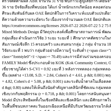
ตรวจติดตามผล ABR จำนวน 31 ราย พบภาวะสูญเสียการได้ยินจำนวน
36 ราย ปัจจัยเสี่ยงที่พบบ่อย ได้แก่ น้ำหนักแรกเกิดน้อย คลอ
ศีรษะสัมพันธ์กับผล OAE ผิดปกติในการวิเคราะห์แบบตัวแปรเดียว (
ตีความด้วยความระมัดระวัง เนื่องจากจำนวนผล OAE ผิดปกติและจำ
https://creativecommons.org/licenses
2026-07-22
2026-07-22
5
2
75
Mixed Methods Design มีวัตถุประสงค์เพื่อศึกษาสถานการณ์ 
กลุ่มเสี่ยง ดำเนินการวิจัย 3 ระยะ ระยะที่ 1 ศึกษาภาคตัดขวาง
สัมภาษณ์เชิงลึก 15 ครอบครัว และสนทนากลุ่ม 2 กลุ่ม จำนวน 18
วิจัยระยะที่ 1 พบว่า กลุ่มตัวอย่างมีความรู้ ระดับต่ำ (<span clas
class="fontstyle0">𝑥̅ </span>= 70.49) และการมีส่วนร่วมของครอ
FAMILY Model ซึ่งประกอบด้วย KOK (Kok Community Context, O
เชี่ยวชาญได้ค่า S-CVI = 0.92 ะยะที่ 3 หลังการทดลอง กลุ่มทดลองมี
ขึ้น (ผลต่าง +13.08, S.D. = 2.84, Cohen's d = 4.61, p &lt; 0.001) 
= 4.82, Cohen's d = 5.08, p &lt; 0.001) และระดับน้ำตาลในเลือดลดล
d &gt; 0.80) แสดงให้เห็นถึงนัยสำคัญทางคลินิกที่ชัดเจน กลุ่มท
เชิงบวกกับพฤติกรรม (r = 0.718, p &lt; 0.001) โดยการสนับสนุนทา
Model มีประสิทธิผลทั้งในเชิงสถิติและเชิงคลินิก และมีศักย
ในพื้นที่ชนบทภาคตะวันออกเฉียงเหนือที่มีบริบทวัฒนธรรมใก