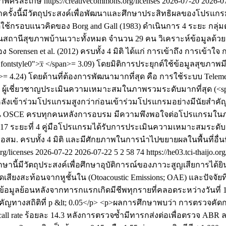
พศรีสะเกษ https://creativecommons.org/licenses
2026-07-20
2026-0
าครั้งนี้มีวัตถุประสงค์เพื่อพัฒนาและศึกษาประสิทธิผลของโปรแ
กรอบแนวคิดของ Borg and Gall (1983) ดำเนินการ 4 ระยะ กลุ่มตัวอ
นในสถานีสุขภาพบ้านเวาะทั้งหมด จำนวน 29 คน วิเคราะห์ข้อมูลด้วยส
rensen et al. (2012) ครบทั้ง 4 มิติ ได้แก่ การเข้าถึง การเข้าใ
yle0">𝑥̅ </span>= 3.09) โดยมิติการประยุกต์ใช้ข้อมูลสุขภาพมีคะแ
n>= 4.24) โดยด้านที่ต้องการพัฒนามากที่สุด คือ การใช้ระบบ Tele
ิ ผู้เชี่ยวชาญประเมินความเหมาะสมในภาพรวมระดับมากที่สุด (<span c
เข้าร่วมโปรแกรมสูงกว่าก่อนเข้าร่วมโปรแกรมอย่างมีนัยสำคัญทางส
 OSCE ครบทุกคนหลังการอบรม มีความพึงพอใจต่อโปรแกรมในภาพรวมระ
.17 ระยะที่ 4 คู่มือโปรแกรมได้รับการประเมินความเหมาะสมระดับมากที
. ครบทั้ง 4 มิติ และมีศักยภาพในการนำไปขยายผลในพื้นที่อื่นที่
g/licenses
2026-07-22
2026-07-22
5
2
58
74
https://he03.tci-thaijo.
นี้มีวัตถุประสงค์เพื่อศึกษาอุบัติการณ์ของภาวะสูญเสียการได้ยิ
เสียงสะท้อนจากหูชั้นใน (Otoacoustic Emissions; OAE) และปัจจั
อมูลย้อนหลังจากทารกแรกเกิดมีชีพทุกรายที่คลอดระหว่างวันที่ 
ทางสถิติที่ p &lt; 0.05</p> <p>ผลการศึกษาพบว่า การตรวจคัดกรอง
l rate ร้อยละ 14.3 หลังการตรวจซ้ำมีทารกส่งต่อเพื่อตรวจ ABR ลด