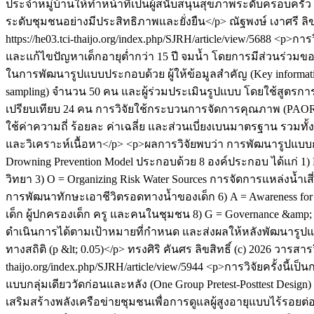
ประจำหมู่บ้านให้ทำหน้าที่เป็นผู้สนับสนุนสุขภาพระดับครอบคร
ระดับชุมชนอย่างมีประสิทธิภาพและยั่งยืน</p>
ณัฐพงษ์ เงาศรี
ลิ
https://he03.tci-thaijo.org/index.php/SJRH/article/view/5688
<p>การว
และแก้ไขปัญหาเด็กอายุต่ำกว่า 15 ปี จมน้ำ โดยการมีส่วนร่วมข
ในการพัฒนารูปแบบประกอบด้วย ผู้ให้ข้อมูลสำคัญ (Key infor
sampling) จำนวน 50 คน และผู้ร่วมประเมินรูปแบบ โดยใช้สูตรก
เปรียบเทียบ 24 คน การวิจัยใช้กระบวนการจัดการคุณภาพ (PAOR)
ใช้ค่าความถี่ ร้อยละ ค่าเฉลี่ย และส่วนเบี่ยงเบนมาตรฐาน รวมทั้
และวิเคราะห์เนื้อหา</p> <p>ผลการวิจัยพบว่า การพัฒนารูปแบบ
Drowning Prevention Model ประกอบด้วย 8 องค์ประกอบ ได้แก่ 1) P
วิทยา 3) O = Organizing Risk Water Sources การจัดการแหล่งน้ำเส
การพัฒนาทักษะเอาชีวิตรอดทางน้ำของเด็ก 6) A = Awareness for
เด็ก ผู้ปกครองเด็ก ครู และคนในชุมชน 8) G = Governance &
ดำเนินการได้ตามเป้าหมายที่กำหนด และส่งผลให้หลังพัฒนารูปแบ
ทางสถิติ (p &lt; 0.05)</p>
ทรงศิริ คันศร
ลิขสิทธิ์ (c) 2026 วารสา
thaijo.org/index.php/SJRH/article/view/5944
<p>การวิจัยครั้งนี้เป
แบบกลุ่มเดียววัดก่อนและหลัง (One Group Pretest-Posttest Desi
เสริมสร้างพลังเครือข่ายชุมชนเพื่อการดูแลผู้สูงอายุแบบไร้ร