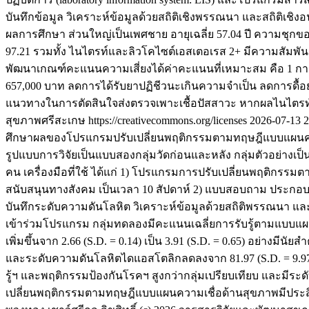
บันทึกข้อมูล วิเคราะห์ข้อมูลด้วยสถิติเชิงพรรณนา และสถิติเชิงอน
ผลการศึกษา ส่วนใหญ่เป็นเพศชาย อายุเฉลี่ย 57.04 ปี ความชุกข
97.21 รวมทั้ง ไนไตรท์และลิวโคไซต์เอสเตอเรส 2+ มีความสัมพันธ
พัฒนาเกณฑ์คะแนนความเสี่ยงได้ค่าคะแนนที่เหมาะสม คือ 1 ก
657,000 บาท ลดการได้รับยาปฏิชีวนะเกินความจำเป็น ลดการดื้อย
แนวทางในการตัดสินใจส่งตรวจเพาะเชื้อปัสสาวะ หากผลไนไตรท์
สุขภาพศรีสะเกษ https://creativecommons.org/licenses
2026-07-13
2
ศึกษาผลของโปรแกรมปรับเปลี่ยนพฤติกรรมตามทฤษฎีแบบแผนความเ
รูปแบบการวิจัยเป็นแบบสองกลุ่มวัดก่อนและหลัง กลุ่มตัวอย่างเป
คน เครื่องมือที่ใช้ ได้แก่ 1) โปรแกรมการปรับเปลี่ยนพฤติก
สนับสนุนทางสังคม เป็นเวลา 10 สัปดาห์ 2) แบบสอบถาม ประกอบ
บันทึกระดับความดันโลหิต วิเคราะห์ข้อมูลด้วยสถิติพรรณนา และ
เข้าร่วมโปรแกรม กลุ่มทดลองมีคะแนนเฉลี่ยการรับรู้ตามแบบแผนคว
เพิ่มขึ้นจาก 2.66 (S.D. = 0.14) เป็น 3.91 (S.D. = 0.65) อย่างมีน
และระดับความดันโลหิตไดแอสโตลิกลดลงจาก 81.97 (S.D. = 9.97) 
รู้ฯ และพฤติกรรมป้องกันโรคฯ สูงกว่ากลุ่มเปรียบเทียบ และมีระ
เปลี่ยนพฤติกรรมตามทฤษฎีแบบแผนความเชื่อด้านสุขภาพมีประสิทธ