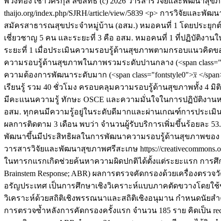
พวงทอง เชาว์ศรีกุล
ลิขสิทธิ์ (c) 2026 วารสารวิจัยและพัฒนาสุขภา
thaijo.org/index.php/SJRH/article/view/5839
<p> การวิจัยและพัฒน
สมัครสาธารณสุขประจำหมู่บ้าน (อสม.) หมอคนที่ 1 โดยประยุกต์ใช้
เชี่ยวชาญ 5 คน และระยะที่ 3 คือ อสม. หมอคนที่ 1 ที่ปฏิบัติงา
ระยะที่ 1 เมื่อประเมินความรอบรู้ด้านสุขภาพตามกรอบแนวคิดของ So
ความรอบรู้ด้านสุขภาพในภาพรวมระดับปานกลาง (<span class="fontst
ความต้องการพัฒนาระดับมาก (<span class="fontstyle0">𝑥̅ </spa
เรียนรู้ รวม 40 ชั่วโมง ครอบคลุมความรอบรู้ด้านสุขภาพทั้ง 4 มิต
มีคะแนนความรู้ ทักษะ OSCE และความมั่นใจในการปฏิบัติงานหลัง
อสม. ทุกคนมีความรู้อยู่ในระดับดีมากและผ่านเกณฑ์การประเมิน
ผลการติดตาม 3 เดือน พบว่า จำนวนผู้รับบริการเพิ่มขึ้นร้อยละ 53
พัฒนาขึ้นมีประสิทธิผลในการพัฒนาความรอบรู้ด้านสุขภาพของ อสม
วารสารวิจัยและพัฒนาสุขภาพศรีสะเกษ https://creativecommons.or
ในทารกแรกเกิดช่วยค้นหาความผิดปกติได้ตั้งแต่ระยะแรก การศึกษา
Brainstem Response; ABR) ผลการตรวจคัดกรองด้วยเครื่องตรวจวัด
อรัญประเทศ เป็นการศึกษาเชิงวิเคราะห์แบบภาคตัดขวางโดยใช้ข้
วิเคราะห์ด้วยสถิติเชิงพรรณนาและสถิติเชิงอนุมาน กำหนดนัยสำคัญ
การตรวจซ้ำหลังการคัดกรองครั้งแรก จำนวน 185 ราย คิดเป็น recal