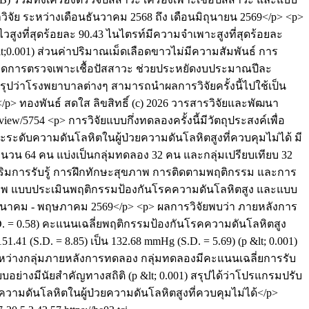
ูลวิจัย ระหว่างเดือนธันวาคม 2568 ถึง เดือนมิถุนายน 2569</p> <p>
ูงที่สุดร้อยละ 90.43 ไนไตรท์มีความจำเพาะสูงที่สุดร้อยละ
t;0.001) ส่วนค่าปริมาณเม็ดเลือดขาวไม่มีความสัมพันธ์ การ
ลดการตรวจเพาะเชื้อปัสสาวะ ช่วยประหยัดงบประมาณปีละ
รุปว่าโรงพยาบาลต่างๆ สามารถนำผลการวิจัยครั้งนี้ไปใช้เป็น
</p>
ทองพันธ์ สดใส
ลิขสิทธิ์ (c) 2026 วารสารวิจัยและพัฒนา
e/view/5754
<p> การวิจัยแบบกึ่งทดลองครั้งนี้มีวัตถุประสงค์เพื่อ
ับความดันโลหิตในผู้ป่วยความดันโลหิตสูงที่ควบคุมไม่ได้ มี
ำนวน 64 คน แบ่งเป็นกลุ่มทดลอง 32 คน และกลุ่มเปรียบเทียบ 32
สริมการรับรู้ การฝึกทักษะสุขภาพ การติดตามพฤติกรรม และการ
ขภาพ แบบประเมินพฤติกรรมป้องกันโรคความดันโลหิตสูง และแบบ
อนมีนาคม - พฤษภาคม 2569</p> <p> ผลการวิจัยพบว่า ภายหลังการ
S.D. = 0.58) คะแนนเฉลี่ยพฤติกรรมป้องกันโรคความดันโลหิตสูง
1.41 (S.D. = 8.85) เป็น 132.68 mmHg (S.D. = 5.69) (p &lt; 0.001)
บระหว่างกลุ่มภายหลังการทดลอง กลุ่มทดลองมีคะแนนเฉลี่ยการรับ
อย่างมีนัยสำคัญทางสถิติ (p &lt; 0.001) สรุปได้ว่าโปรแกรมปรับ
ามดันโลหิตในผู้ป่วยความดันโลหิตสูงที่ควบคุมไม่ได้</p>