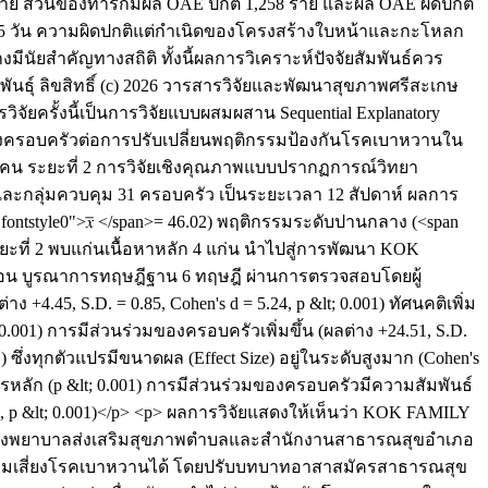
 ราย ส่วนของทารกมีผล OAE ปกติ 1,258 ราย และผล OAE ผิดปกติ
กว่า 5 วัน ความผิดปกติแต่กำเนิดของโครงสร้างใบหน้าและกะโหลก
มีนัยสำคัญทางสถิติ ทั้งนี้ผลการวิเคราะห์ปัจจัยสัมพันธ์ควร
ันธุ์
ลิขสิทธิ์ (c) 2026 วารสารวิจัยและพัฒนาสุขภาพศรีสะเกษ
วิจัยครั้งนี้เป็นการวิจัยแบบผสมผสาน Sequential Explanatory
ของครอบครัวต่อการปรับเปลี่ยนพฤติกรรมป้องกันโรคเบาหวานใน
142 คน ระยะที่ 2 การวิจัยเชิงคุณภาพแบบปรากฏการณ์วิทยา
และกลุ่มควบคุม 31 ครอบครัว เป็นระยะเวลา 12 สัปดาห์ ผลการ
s="fontstyle0">𝑥̅ </span>= 46.02) พฤติกรรมระดับปานกลาง (<span
 ระยะที่ 2 พบแก่นเนื้อหาหลัก 4 แก่น นำไปสู่การพัฒนา KOK
้นตอน บูรณาการทฤษฎีฐาน 6 ทฤษฎี ผ่านการตรวจสอบโดยผู้
4.45, S.D. = 0.85, Cohen's d = 5.24, p &lt; 0.001) ทัศนคติเพิ่ม
lt; 0.001) การมีส่วนร่วมของครอบครัวเพิ่มขึ้น (ผลต่าง +24.51, S.D.
1) ซึ่งทุกตัวแปรมีขนาดผล (Effect Size) อยู่ในระดับสูงมาก (Cohen's
ปรหลัก (p &lt; 0.001) การมีส่วนร่วมของครอบครัวมีความสัมพันธ์
24, p &lt; 0.001)</p> <p> ผลการวิจัยแสดงให้เห็นว่า KOK FAMILY
นี้ โรงพยาบาลส่งเสริมสุขภาพตำบลและสำนักงานสาธารณสุขอำเภอ
ลุ่มเสี่ยงโรคเบาหวานได้ โดยปรับบทบาทอาสาสมัครสาธารณสุข