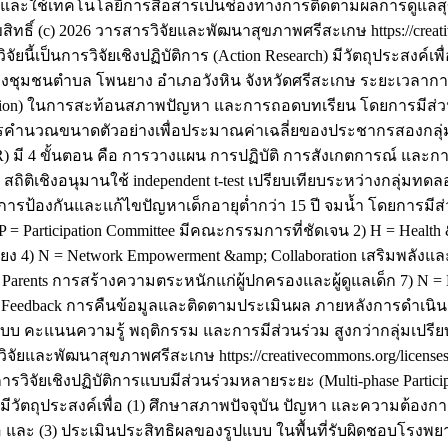
ัว และใช้เทคโนโลยีการสื่อสารเป็นช่องทางการติดตามผลการดูแลส
ขสิทธิ์ (c) 2026 วารสารวิจัยและพัฒนาสุขภาพศรีสะเกษ https://creat
ิจัยนี้เป็นการวิจัยเชิงปฏิบัติการ (Action Research) มีวัตถุประส
องชุมชนตำบล โพนยาง อำเภอวังหิน จังหวัดศรีสะเกษ ระยะเวลาการวิ
mation) ในการสะท้อนสภาพปัญหา และการถอดบทเรียน โดยการมีส่ว
ารคำนวณขนาดตัวอย่างเพื่อประมาณค่าเฉลี่ยของประชากรสองกลุ่มท
 มี 4 ขั้นตอน คือ การวางแผน การปฏิบัติ การสังเกตการณ์ และก
ง สถิติเชิงอนุมานใช้ independent t-test เปรียบเทียบระหว่างกลุ่ม
การป้องกันและแก้ไขปัญหาเด็กอายุต่ำกว่า 15 ปี จมน้ำ โดยการม
 = Participation Committee มีคณะกรรมการที่ชัดเจน 2) H = Health &
ี่ยง 4) N = Network Empowerment &amp; Collaboration เสริมพลังแล
 Parents การสร้างความตระหนักแก่ผู้ปกครองและผู้ดูแลเด็ก 7) N 
amp; Feedback การคืนข้อมูลและติดตามประเมินผล ภายหลังการดำ
บ คะแนนความรู้ พฤติกรรม และการมีส่วนร่วม สูงกว่ากลุ่มเปรียบ
รวิจัยและพัฒนาสุขภาพศรีสะเกษ https://creativecommons.org/license
็นการวิจัยเชิงปฏิบัติการแบบมีส่วนร่วมหลายระยะ (Multi-phase Parti
gn) มีวัตถุประสงค์เพื่อ (1) ศึกษาสภาพปัจจุบัน ปัญหา และความต้อ
อยต่อ และ (3) ประเมินประสิทธิผลของรูปแบบ ในพื้นที่รับผิดชอบ