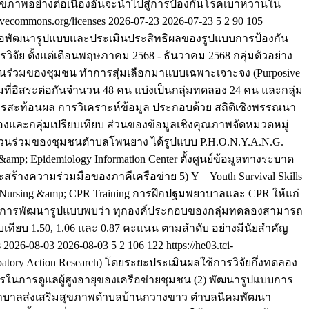
ุขภาพอย่างต่อเนื่องอันจะนำไปสู่การป้องกันโรคเบาหวานใน
ivecommons.org/licenses
2026-07-23
2026-07-23
5
2
90
105
งค์เพื่อพัฒนารูปแบบและประเมินประสิทธิผลของรูปแบบการป้องกัน
จัย ตั้งแต่เดือนพฤษภาคม 2568 - ธันวาคม 2568 กลุ่มตัวอย่าง
นร่วมของชุมชน ทำการสุ่มเลือกมาแบบเฉพาะเจาะจง (Purposive
ี่อิสระต่อกันจำนวน 48 คน แบ่งเป็นกลุ่มทดลอง 24 คน และกลุ่ม
ารสะท้อนผล การวิเคราะห์ข้อมูล ประกอบด้วย สถิติเชิงพรรณนา
ทดลองและกลุ่มเปรียบเทียบ ส่วนของข้อมูลเชิงคุณภาพจัดหมวดหมู่
ีส่วนร่วมของชุมชนตำบลโพนยาง ได้รูปแบบ P.H.O.N.Y.A.N.G.
amp; Epidemiology Information Center ตั้งศูนย์ข้อมูลทางระบาด
ะสร้างความร่วมมือของภาคีเครือข่าย 5) Y = Youth Survival Skills
= Nursing &amp; CPR Training การฝึกปฐมพยาบาลและ CPR ให้แก่
เนินการพัฒนารูปแบบพบว่า ทุกองค์ประกอบของกลุ่มทดลองสามารถ
เทียบ 1.50, 1.06 และ 0.87 คะแนน ตามลำดับ อย่างมีนัยสำคัญ
s
2026-08-03
2026-08-03
5
2
106
122
https://he03.tci-
cipatory Action Research) โดยระยะประเมินผลใช้การวิจัยกึ่งทดลอง
งการในการดูแลผู้สูงอายุของเครือข่ายชุมชน (2) พัฒนารูปแบบการ
โรงพยาบาลส่งเสริมสุขภาพตำบลบ้านกวางขาว ตำบลนิคมพัฒนา