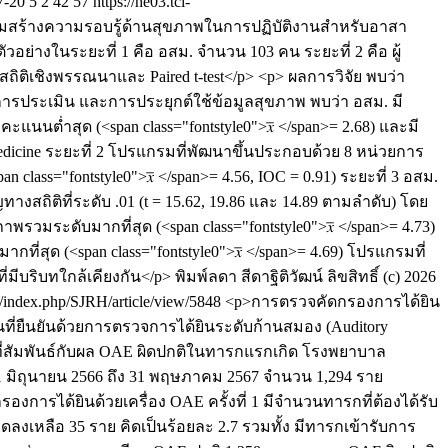
7-20
5
2
42
57
https://he03.tci-
กรมสร้างความรอบรู้ด้านสุขภาพในการปฏิบัติงานสำหรับอาสา
ย่างในระยะที่ 1 คือ อสม. จำนวน 103 คน ระยะที่ 2 คือ ผู้
ถิติเชิงพรรณนาและ Paired t-test</p> <p> ผลการวิจัย พบว่า
จ การประเมิน และการประยุกต์ใช้ข้อมูลสุขภาพ พบว่า อสม. มี
นนต่ำสุด (<span class="fontstyle0">𝑥̅ </span>= 2.68) และมี
medicine ระยะที่ 2 โปรแกรมที่พัฒนาขึ้นประกอบด้วย 8 หน่วยการ
lass="fontstyle0">𝑥̅ </span>= 4.56, IOC = 0.91) ระยะที่ 3 อสม.
ถิติที่ระดับ .01 (t = 15.62, 19.86 และ 14.89 ตามลำดับ) โดย
ดับมากที่สุด (<span class="fontstyle0">𝑥̅ </span>= 4.73)
่สุด (<span class="fontstyle0">𝑥̅ </span>= 4.69) โปรแกรมที่
มีบริบทใกล้เคียงกัน</p>
พิมพ์ลดา สีดาฐิติวัฒน์
ลิขสิทธิ์ (c) 2026
org/index.php/SJRH/article/view/5848
<p>การตรวจคัดกรองการได้ยิน
นที่ยืนยันด้วยการตรวจการได้ยินระดับก้านสมอง (Auditory
ยที่สัมพันธ์กับผล OAE ผิดปกติในทารกแรกเกิด โรงพยาบาล
1 มิถุนายน 2566 ถึง 31 พฤษภาคม 2567 จำนวน 1,294 ราย
การได้ยินด้วยเครื่อง OAE ครั้งที่ 1 มีจำนวนทารกที่ต้องได้รับ
ลงเหลือ 35 ราย คิดเป็นร้อยละ 2.7 รวมทั้ง มีทารกเข้ารับการ