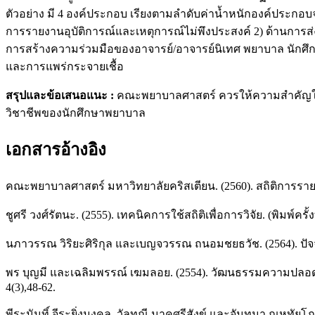
ตัวอย่าง มี 4 องค์ประกอบ เรียงตามลำดับค่าน้ำหนักองค์ประก
การรายงานอุบัติการณ์และเหตุการณ์ไม่พึงประสงค์ 2) ด้านการส
การสร้างความร่วมมือของอาจารย์/อาจารย์นิเทศ พยาบาล นักศึก
และการแพร่กระจายเชื้อ
สรุปและข้อเสนอแนะ
:
คณะพยาบาลศาสตร์ ควรให้ความสำคัญในการเ
วิชาชีพของนักศึกษาพยาบาล
เอกสารอ้างอิง
คณะพยาบาลศาสตร์ มหาวิทยาลัยคริสเตียน. (2560). สถิติการรา
ชูศรี วงศ์รัตนะ. (2555). เทคนิคการใช้สถิติเพื่อการวิจัย. (พิมพ์ครั้
นภาวรรณ วิริยะศิริกุล และเบญจวรรณ ถนอมชยธวัช. (2564). ปัจ
พร บุญมี และเฉลิมพรรณ์ เฆมลอย. (2554). วัฒนธรรมความปลอ
4(3),48-62.
พีระนันทิ์ จีระยิ่งมงคล, วัลทณี นาคศรีสังข์ และจันทนา ณหทั