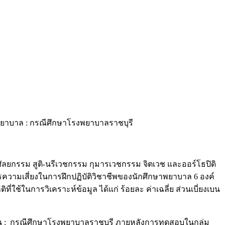
พยาบาล : กรณีศึกษาโรงพยาบาลราชบุรี
ศัลยกรรม สูติ-นรีเวชกรรม กุมารเวชกรรม จิตเวช และออร์โธปิดิ
ความเสี่ยงในการฝึกปฏิบัติวิชาชีพของนักศึกษาพยาบาล 6 องค์
่ใช้ในการวิเคราะห์ข้อมูล ได้แก่ ร้อยละ ค่าเฉลี่ย ส่วนเบี่ยงเบน
ยน : กรณีศึกษาโรงพยาบาลราชบุรี ภายหลังการทดสอบในกลุ่ม