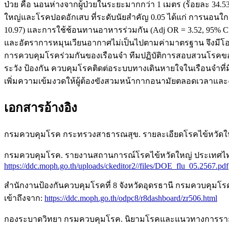
ป่วย คือ นอนห่างจากผู้ป่วยในระยะมากกว่า 1 เมตร (ร้อยละ 34.53) เ
ใหญ่และโรคปอดอักเสบ ที่ระดับนัยสำคัญ 0.05 ได้แก่ การนอนใกล้ผู
10.97) และการใช้ช้อนทานอาหารร่วมกัน (Adj OR = 3.52, 95% CI 
และอัตราการหมุนเวียนอากาศไม่เป็นไปตามค่ามาตรฐาน จึงมีโอก
การควบคุมโรคร่วมกันของเรือนจำ ทีมปฏิบัติการสอบสวนโรคของ
ระวัง ป้องกัน ควบคุมโรคติดต่อระบบทางเดินหายใจในเรือนจำที่มี
เพิ่มความเข้มงวดให้ผู้ต้องขังสวมหน้ากากอนามัยตลอดเวลาแล
เอกสารอ้างอิง
กรมควบคุมโรค กระทรวงสาธารณสุข. รายละเอียดโรคไข้หวัดใหญ่ (Inf
กรมควบคุมโรค. รายงานสถานการณ์โรคไข้หวัดใหญ่ ประเทศไทย พ.ศ. 2
https://ddc.moph.go.th/uploads/ckeditor2//files/DOE_flu_05.2567.pdf
สำนักงานป้องกันควบคุมโรคที่ 8 จังหวัดอุดรธานี กรมควบคุมโรค. โป
เข้าถึงจาก:
https://ddc.moph.go.th/odpc8/r8dashboard/zr506.html
กองระบาดวิทยา กรมควบคุมโรค. นิยามโรคและแนวทางการรายงาน