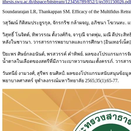
ithesis.swu.ac.th/dspace/bitstream/123456789/852/1/gs591150026.pd
Soundararajan LR, Thankappan SM. Efficacy of the Multifidus Retra
วสุวัฒน์ กิติสมประยูรกุล, จักรกริช กล้าผจญ, อภิชนา โฆวนทะ. แ
วิสุทธิ์ โนจิตต์, ทิพวรรณ ตั้งวงศ์กิจ, จารุณี จาดพุ่ม, มณี 
หลังในชาวนา. วารสารการพยาบาลและการศึกษา [อินเทอร์เน็ต]. 2560
ปิยะพร ศิษย์กลอนันต์, พรสวรรค์ คำทิพย์. ผลของโปรแกรมก
น้ำตาลในเลือดของสตรีที่มีภาวะเบาหวานขณะตั้งครรภ์. วารสา
วันทนีย์ งามวงศ์, สุรีพร ธนศิลป์. ผลของโปรแกรมสนับสนุนข้อมู
พยาบาลศาสตร์ จุฬาลงกรณ์มหาวิทยาลัย 2565;35(1):65-77.