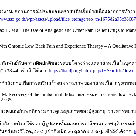
าน. สถานการณ์ประสบอันตรายหรือเจ็บป่วยเนื่องจากการทำงานปี 
/www.sso.go.th/wpr/assets/upload/files_storage/sso_th/1675d2a95c38
H, et al. The Use of Analgesic and Other Pain-Relief Drugs to Mana
ith Chronic Low Back Pain and Experience Therapy – A Qualitative P
วามสัมพันธ์กับความผิดปกติของระบบโครงร่างและกล้ามเนื้อในบุค
(1):38-44. เข้าถึงได้จาก
https://thaidj.org/index.php/JHS/article/dow
กกำลังกายเพื่อการเสริมสร้างสมรรถภาพของกล้ามเนื้อ. กรุงเทพมห
. Recovery of the lumbar multifidus muscle size in chronic low back p
12.035
ถของตนเองกับพฤติกรรมการดูแลสุขภาพของผู้สูงอายุ. วารสารพยาบ
ำลังกายโดยใช้ทฤษฎีรูปแบบขั้นตอนการเปลี่ยนแปลงพฤติกรรมสำหร
ครินทรวิโรฒ;2562 [เข้าถึงเมื่อ 26 ตุลาคม 2567]. เข้าถึงได้จาก:
h