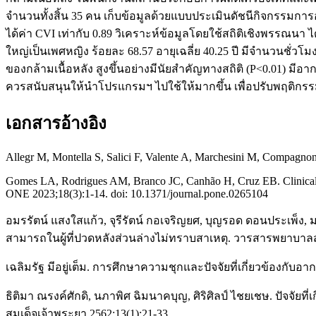
จำนวนทั้งสิ้น 35 คน เก็บข้อมูลด้วยแบบประเมินดัชนีกิจก
ได้ค่า CVI เท่ากับ 0.89 วิเคราะห์ข้อมูลโดยใช้สถิติเชิงพรรณนา ได
ใหญ่เป็นเพศหญิง ร้อยละ 68.57 อายุเฉลี่ย 40.25 ปี มีจำนวนชั
ของกล้ามเนื้อหลัง สูงขึ้นอย่างมีนัยสำคัญทางสถิติ (P<0.01) ม
ควรสนับสนุนให้นำโปรแกรมฯ ไปใช้ให้มากขึ้น เพื่อปรับพฤติกรร
เอกสารอ้างอิง
Allegr M, Montella S, Salici F, Valente A, Marchesini M, Compagnon
Gomes LA, Rodrigues AM, Branco JC, Canhão H, Cruz EB. Clinical cour
ONE 2023;18(3):1-14. doi: 10.1371/journal.pone.0265104
อมรรัตน์ แสงใสแก้ว, จุรีรัตน์ กอเจริญยศ, บุญรอด ดอนประเพ็
สามารถในผู้ที่ปวดหลังส่วนล่างไม่ทราบสาเหตุ. วารสารพยาบาลส
เฉลิมรัฐ มีอยู่เต็ม. การศึกษาความชุกและปัจจัยที่เกี่ยวข้อ
ธิติมา ณรงค์ศักดิ, นภาพิศ ฉิมนาคบุญ, ศิริศิลป์ ไชยเชษ. ปัจจ
สมเด็จเจ้าพระยา 2562;13(1):21-33.