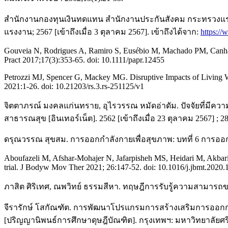
สำนักงานกองทุนเงินทดแทน สำนักงานประกันสังคม กระทรวงแรงง
แรงงาน; 2567 [เข้าถึงเมื่อ 3 ตุลาคม 2567]. เข้าถึงได้จาก:
https:/
Gouveia N, Rodrigues A, Ramiro S, Eusébio M, Machado PM, Canhão 
Pract 2017;17(3):353-65. doi: 10.1111/papr.12455
Petrozzi MJ, Spencer G, Mackey MG. Disruptive Impacts of Living W
2021:1-26. doi: 10.21203/rs.3.rs-251125/v1
จิตตาภรณ์ มงคลแก่นทราย, อุไรวรรณ หมัดอ่าดัม. ปัจจัยที่มีค
สาธารณสุข [อินเทอร์เน็ต]. 2562 [เข้าถึงเมื่อ 23 ตุลาคม 2567] ; 28
ดรุณวรรณ สุขสม. การออกกำลังกายเพื่อสุขภาพ: บทที่ 6 การออ
Aboufazeli M, Afshar-Mohajer N, Jafarpisheh MS, Heidari M, Akbari M
trial. J Bodyw Mov Ther 2021; 26:147-52. doi: 10.1016/j.jbmt.2020.
ภาสิต ศิริเทศ, ณพวิทย์ ธรรมสีหา. ทฤษฎีการรับรู้ความสามาร
จีรารักษ์ โสกัณฑัต. การพัฒนาโปรแกรมการสร้างเสริมการออกก
[ปริญญานิพนธ์การศึกษาดุษฎีบัณฑิต]. กรุงเทพฯ: มหาวิทยาลัยศรีน