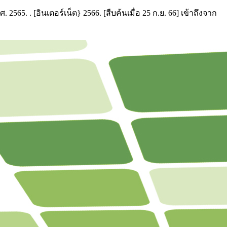
 [อินเตอร์เน็ต} 2566. [สืบค้นเมื่อ 25 ก.ย. 66] เข้าถึงจาก