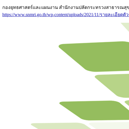
กองยุทธศาสตร์และแผนงาน สำนักงานปลัดกระทรวงสาธารณสุข. รายละ
https://www.snmri.go.th/wp-content/uploads/2021/11/รายละเอียดตัวช