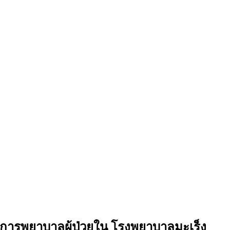
านการพยาบาลผู้ป่วยใน โรงพยาบาลมะเร็ง