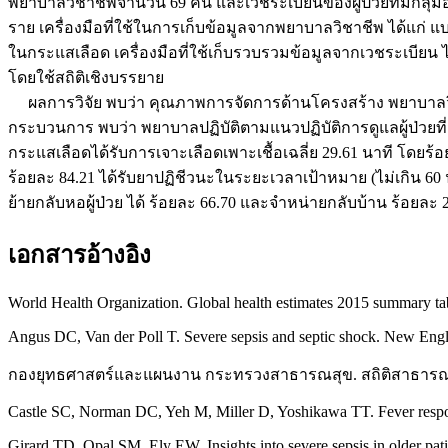
พยาบาลวิชาชีพจำนวน 69 คน และเวชระเบียนของผู้ป่วยที่มีกลุ่
ราย เครื่องมือที่ใช้ในการเก็บข้อมูลจากพยาบาลวิชาชีพ ได้แก่ แบ
ในกระแสเลือด เครื่องมือที่ใช้เก็บรวบรวมข้อมูลจากเวชระเบียน ไ
โดยใช้สถิติเชิงบรรยาย
ผลการวิจัย พบว่า คุณภาพการจัดการด้านโครงสร้าง พยาบาลวิชา
กระบวนการ พบว่า พยาบาลปฏิบัติตามแนวปฏิบัติการดูแลผู้ป่วยที่
กระแสเลือดได้รับการเจาะเลือดเพาะเชื้อเฉลี่ย 29.61 นาที โดยร้
ร้อยละ 84.21 ได้รับยาปฏิชีวนะในระยะเวลาเป้าหมาย (ไม่เกิน 60 
ย้ายกลับหอผู้ป่วย ได้ ร้อยละ 66.70 และจำหน่ายกลับบ้าน ร้อยละ 
เอกสารอ้างอิง
World Health Organization. Global health estimates 2015 summary tabl
Angus DC, Van der Poll T. Severe sepsis and septic shock. New Engl
กองยุทธศาสตร์และแผนงาน กระทรวงสาธารณสุข. สถิติสาธารณสุข พ.ศ.
Castle SC, Norman DC, Yeh M, Miller D, Yoshikawa TT. Fever response 
Girard TD, Opal SM, Ely EW. Insights into severe sepsis in older pa