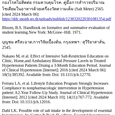
กองโรคไม่ติดต่อ กรมควบคุมโรค. คู่มือการสำรวจปริมาณ
โซเดียมในอาหารด้วยเครื่องวัดความเค็ม (Salt Meter) 2565.
[cited 2024 March 06]:
https://ddc.moph.go.th/uploads/publish/1238320220301081354.pdf
Bloom, B.S. Handbook on formative and summative evaluation of
student learning.New York: McGraw–Hill. 1971.
บุญชม ศรีสะอาด.การวิจัยเบื้องต้น. กรุงเทพฯ : สุวีริยาสาส์น,
2545.
Nakano M, et al. Effect of Intensive Salt-Restriction Education on
Clinic, Home,and Ambulatory Blood Pressure Lavels in Treated
Hypertension Patients Druing a 3-Month Education Period. Journal
of Clinical Hypertension [Internet]; 2016 [cited 2024 March 06]:
18(5):385392. Available from: Doi: 10.1111/jch.12770.
Ferrara LA, et al. Lifestyle Education Program Strongly Increases
Compliance to nonpharmacologic intervention in Hypertension
patient: A2-Year Follow-Up Study. Journal of Clinical Hypertension
[Internet]; 2012 [cited 2024 March 10]; 14(11):767-772. Available
from: Doi: 10.1111/jch.12016.
Dahl LK. Possible role of salt intake in the development of essential