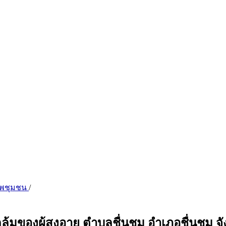
ภาพชุมชน
/
มของผู้สูงอายุ ตำบลชื่นชม อำเภอชื่นชม 