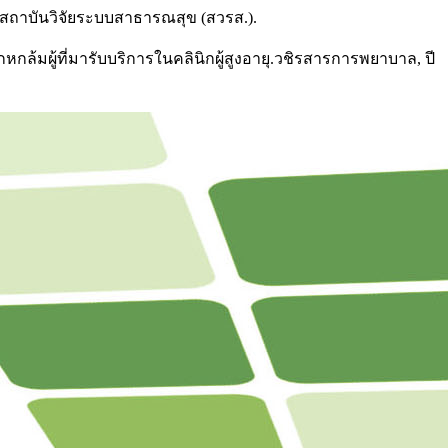
บุรี:สถาบันวิจัยระบบสาธารณสุข (สวรส.).
กล้มผู้ที่มารับบริการในคลินิกผู้สูงอายุ.วชิรสารการพยาบาล, ปี