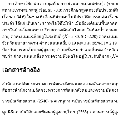
การศึกษาวิจัย พบว่า กลุ่มตัวอย่างส่วนมากเป็นเพศหญิง (ร้อยละ 67
สถานะภาพสมรส/คู่ (ร้อยละ 78.8) การศึกษาสูงสุดระดับประถมศึก
(ร้อยละ 34.6) ในช่วง 6 เดือนที่ผ่านมาไม่มีประวัติการหกล้ม (ร้อ
ประจำ ได้แก่ เดินเกาะราวหรือใช้ไม้เท้า เมื่อต้องเดินบนพื้นลาด
ภายในบ้านโดยเฉพาะบริเวณทางเดินบันไดและในห้องน้ำ ค่าคะแน
อายุ ค่าคะแนนเฉลี่ยอยู่ในระดับดี (
= 2.80, SD=2.20) ค่าคะแนน
จังหวัดมหาสารคาม ค่าคะแนนเฉลี่ย 0.19 คะแนน (95%CI = 2.19 ถึ
ป้องกันการหกล้มของผู้สูงอายุ ตำบลชื่นชม อำเภอชื่นชม จังห
พบว่า ค่าคะแนนเฉลี่ยความความพึงพอใจ อยู่ในระดับดีมาก (
=
เอกสารอ้างอิง
สำนักงานปลัดกระทรวงการพัฒนาสังคมและความมั่นคงของมนุษย์. (
สื่อสารสำนักงานปลัดกระทรวงการพัฒนาสังคมและความมั่นคงข
ราชบัณฑิตยสถาน. (2546). พจนานุกรมฉบับราชบัณฑิตยสถาน พ.ศ. 2
มูลนิธิสถาบันวิจัยและพัฒนาผู้สูงอายุไทย. (2565). สถานการณ์ผู้สูง