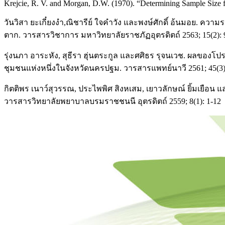
Krejcie, R. V. and Morgan, D.W. (1970). “Determining Sample Size fo
วันวิสา ยะเกี๋ยงงำ,ณิชารีย์ ใจคำวัง และพงษ์ศักดิ์ อ้นมอย. คว
ตาก. วารสารวิชาการ มหาวิทยาลัยราชภัฏอุตรดิตถ์ 2563; 15(2): 
รุ่งนภา อาระหัง, สุธีรา ฮุ่นตระกูล และศศิธร รุจนเวช. ผลของ
ชุมชนแห่งหนึ่งในจังหวัดนครปฐม. วารสารแพทย์นาวี 2561; 45(3):
กิตติพร เนาว์สุวรรณ, ประไพพิศ สิงหเสม, เยาวลักษณ์ ยิ้มเยื
วารสารวิทยาลัยพยาบาลบรมราชชนนี อุตรดิตถ์ 2559; 8(1): 1-12