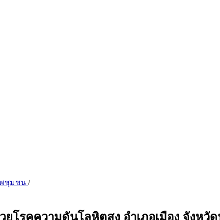
ภาพชุมชน
/
ู้ป่วยโรคความดันโลหิตสูง อำเภอเมือง จังหว