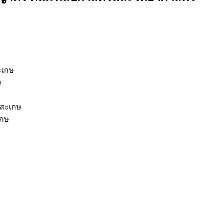
ะเกษ
ษ
ีสะเกษ
เกษ