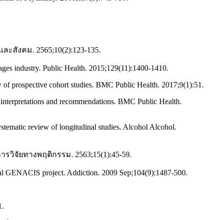
ละสังคม. 2565;10(2):123-135.
rages industry. Public Health. 2015;129(11):1400-1410.
w of prospective cohort studies. BMC Public Health. 2017;9(1):51.
interpretations and recommendations. BMC Public Health.
tematic review of longitudinal studies. Alcohol Alcohol.
ารวิจัยทางพฤติกรรม. 2563;15(1):45-59.
al GENACIS project. Addiction. 2009 Sep;104(9):1487-500.
1.