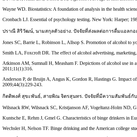
Wayne WD. Biostatistics: A foundation of analysis in the health scie
Cronbach LJ. Essential of psychology testing. New York: Harper; 19
ปราณี สิริวัฒน์, นามสกุลตัวอย่าง. ปัจจัยที่ส่งผลต่อการดื่มแ
Jones SC, Barrie L, Robinson L, Allsop S. Promotion of alcohol to yo
Smith LA, Foxcroft DR. The effect of alcohol advertising, marketing,
Atkinson AM, Sumnall H, Measham F. Depictions of alcohol use in a
2011;11(1):316.
Anderson P, de Bruijn A, Angus K, Gordon R, Hastings G. Impact of al
2009;44(3):229-243.
กิตติพงศ์ สุขะพันธ์, สายพิณ จิตรสุนทร. ปัจจัยที่มีความสัมพั
Wilsnack RW, Wilsnack SC, Kristjanson AF, Vogeltanz-Holm ND, Gme
Kuntsche E, Rehm J, Gmel G. Characteristics of binge drinkers in E
Wechsler H, Nelson TF. Binge drinking and the American college stu