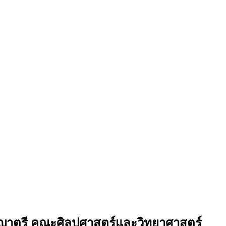
ริญญาตรี คณะศิลปศาสตร์และวิทยาศาสตร์