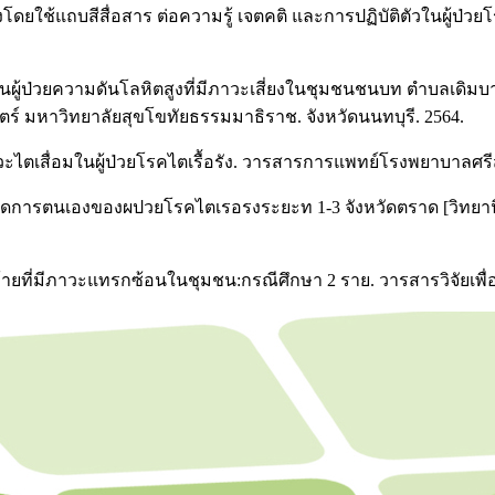
ใช้แถบสีสื่อสาร ต่อความรู้ เจตคติ และการปฏิบัติตัวในผู้ป่วย
นผู้ป่วยความดันโลหิตสูงที่มีภาวะเสี่ยงในชุมชนชนบท ตำบลเดิมบา
มหาวิทยาลัยสุขโขทัยธรรมมาธิราช. จังหวัดนนทบุรี. 2564.
วะไตเสื่อมในผู้ป่วยโรคไตเรื้อรัง. วารสารการแพทย์โรงพยาบาลศรีสะเก
การจดการตนเองของผปวยโรคไตเรอรงระยะท 1-3 จังหวัดตราด [วิท
ดท้ายที่มีภาวะแทรกซ้อนในชุมชน:กรณีศึกษา 2 ราย. วารสารวิจัยเพื