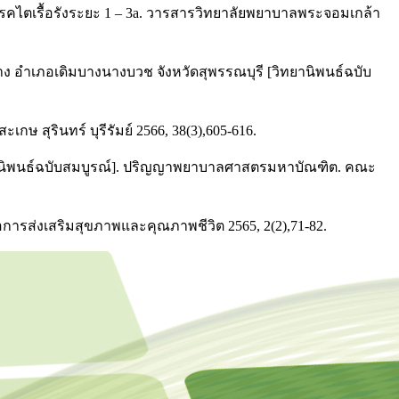
โรคไตเรื้อรังระยะ 1 – 3a. วารสารวิทยาลัยพยาบาลพระจอมเกล้า
ง อำเภอเดิมบางนางบวช จังหวัดสุพรรณบุรี [วิทยานิพนธ์ฉบับ
ษ สุรินทร์ บุรีรัมย์ 2566, 38(3),605-616.
ยานิพนธ์ฉบับสมบูรณ์]. ปริญญาพยาบาลศาสตรมหาบัณฑิต. คณะ
่อการส่งเสริมสุขภาพและคุณภาพชีวิต 2565, 2(2),71-82.