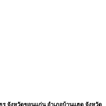
นธร จังหวัดขอนแก่น อำเภอบ้านแฮด จังหวัด