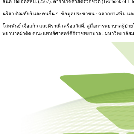
สันต์ ใจยอดศิลป์. (2567). ตำราเวชศาสตร์วิถีชีวิต (Textbook of Lif
นริสา ตัณฑัยย์ และคนอื่น ๆ. ข้อมูลประชาชน : ฉลากยาเสริม แ
โสมพันธ์ เจือแก้ว และศิราณี เครือสวัสดิ์. คู่มือการพยาบาลผู
พยาบาลผ่าตัด คณะแพทย์ศาสตร์ศิริราชพยาบาล : มหาวิทยาลัยมห