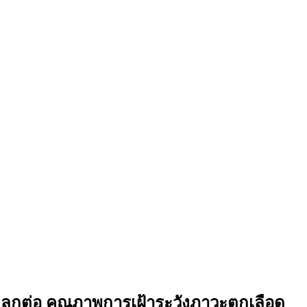
ูกต่อ คุณภาพการเฝ้าระวังภาวะตกเลือด