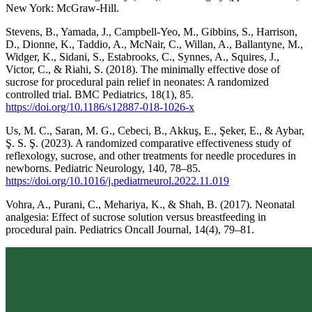
New York: McGraw-Hill.
Stevens, B., Yamada, J., Campbell-Yeo, M., Gibbins, S., Harrison,
D., Dionne, K., Taddio, A., McNair, C., Willan, A., Ballantyne, M.,
Widger, K., Sidani, S., Estabrooks, C., Synnes, A., Squires, J.,
Victor, C., & Riahi, S. (2018). The minimally effective dose of
sucrose for procedural pain relief in neonates: A randomized
controlled trial. BMC Pediatrics, 18(1), 85.
https://doi.org/10.1186/s12887-018-1026-x
Us, M. C., Saran, M. G., Cebeci, B., Akkuş, E., Şeker, E., & Aybar,
Ş. S. Ş. (2023). A randomized comparative effectiveness study of
reflexology, sucrose, and other treatments for needle procedures in
newborns. Pediatric Neurology, 140, 78–85.
https://doi.org/10.1016/j.pediatrneurol.2022.11.019
Vohra, A., Purani, C., Mehariya, K., & Shah, B. (2017). Neonatal
analgesia: Effect of sucrose solution versus breastfeeding in
procedural pain. Pediatrics Oncall Journal, 14(4), 79–81.