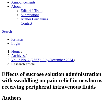
Announcements
About
Editorial Team
Submissions
Author Guidelines
Contact
Search
Register
Login
Home
/
Archives
/
Vol. 3 No. 2 (2567): July-December 2024
/
Research article
Effects of sucrose solution administration
with swaddling on pain relief in newborns
receiving peripheral intravenous fluids
Authors