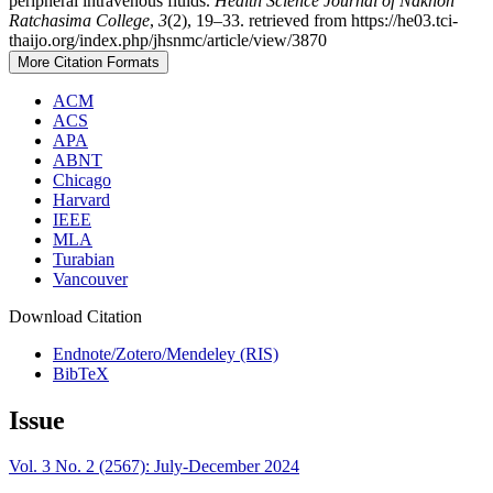
peripheral intravenous fluids.
Health Science Journal of Nakhon
Ratchasima College
,
3
(2), 19–33. retrieved from https://he03.tci-
thaijo.org/index.php/jhsnmc/article/view/3870
More Citation Formats
ACM
ACS
APA
ABNT
Chicago
Harvard
IEEE
MLA
Turabian
Vancouver
Download Citation
Endnote/Zotero/Mendeley (RIS)
BibTeX
Issue
Vol. 3 No. 2 (2567): July-December 2024