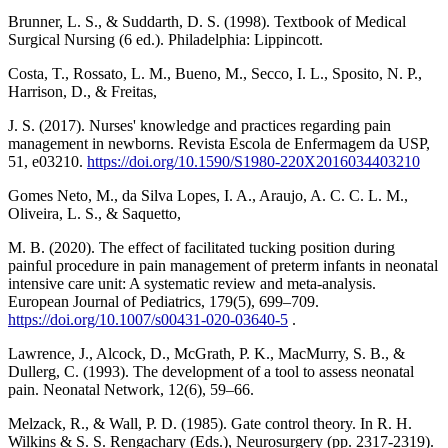
Brunner, L. S., & Suddarth, D. S. (1998). Textbook of Medical
Surgical Nursing (6 ed.). Philadelphia: Lippincott.
Costa, T., Rossato, L. M., Bueno, M., Secco, I. L., Sposito, N. P.,
Harrison, D., & Freitas,
J. S. (2017). Nurses' knowledge and practices regarding pain
management in newborns. Revista Escola de Enfermagem da USP,
51, e03210.
https://doi.org/10.1590/S1980-220X2016034403210
Gomes Neto, M., da Silva Lopes, I. A., Araujo, A. C. C. L. M.,
Oliveira, L. S., & Saquetto,
M. B. (2020). The effect of facilitated tucking position during
painful procedure in pain management of preterm infants in neonatal
intensive care unit: A systematic review and meta-analysis.
European Journal of Pediatrics, 179(5), 699–709.
https://doi.org/10.1007/s00431-020-03640-5
.
Lawrence, J., Alcock, D., McGrath, P. K., MacMurry, S. B., &
Dullerg, C. (1993). The development of a tool to assess neonatal
pain. Neonatal Network, 12(6), 59–66.
Melzack, R., & Wall, P. D. (1985). Gate control theory. In R. H.
Wilkins & S. S. Rengachary (Eds.), Neurosurgery (pp. 2317-2319).