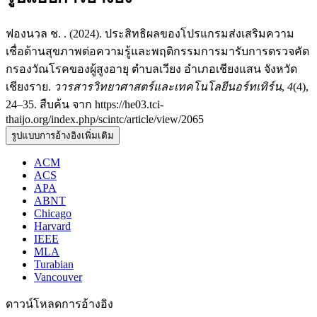
ฟองนวล ช. . (2024). ประสิทธิผลของโปรแกรมส่งเสริมความ
เชื่อด้านสุขภาพต่อความรู้และพฤติกรรมการมารับการตรวจคัด
กรองวัณโรคของผู้สูงอายุ ตำบลเวียง อำเภอเชียงแสน จังหวัด
เชียงราย.
วารสารวิทยาศาสตร์และเทคโนโลยีนอร์ทเทิร์น
,
4
(4),
24–35. สืบค้น จาก https://he03.tci-
thaijo.org/index.php/scintc/article/view/2065
รูปแบบการอ้างอิงเพิ่มเติม
ACM
ACS
APA
ABNT
Chicago
Harvard
IEEE
MLA
Turabian
Vancouver
ดาวน์โหลดการอ้างอิง