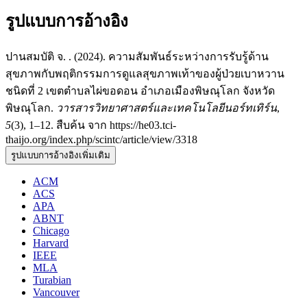
รูปแบบการอ้างอิง
ปานสมบัติ จ. . (2024). ความสัมพันธ์ระหว่างการรับรู้ด้าน
สุขภาพกับพฤติกรรมการดูแลสุขภาพเท้าของผู้ป่วยเบาหวาน
ชนิดที่ 2 เขตตำบลไผ่ขอดอน อำเภอเมืองพิษณุโลก จังหวัด
พิษณุโลก.
วารสารวิทยาศาสตร์และเทคโนโลยีนอร์ทเทิร์น
,
5
(3), 1–12. สืบค้น จาก https://he03.tci-
thaijo.org/index.php/scintc/article/view/3318
รูปแบบการอ้างอิงเพิ่มเติม
ACM
ACS
APA
ABNT
Chicago
Harvard
IEEE
MLA
Turabian
Vancouver