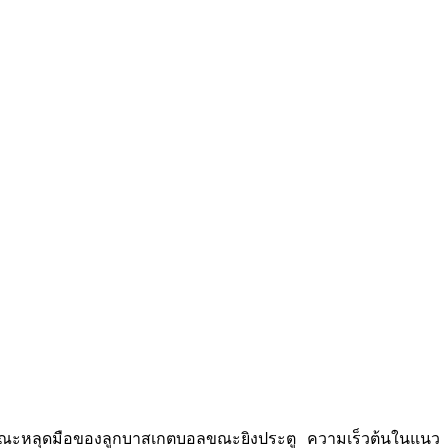
 มุมขณะหลุดมือของลูกบาสเกตบอลขณะยิงประตู ความเร็วต้นในแนว