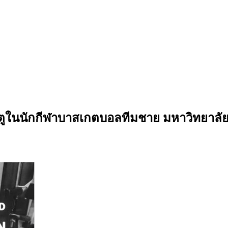
ะตูในนักกีฬาบาสเกตบอลทีมชาย มหาวิทยาลัย