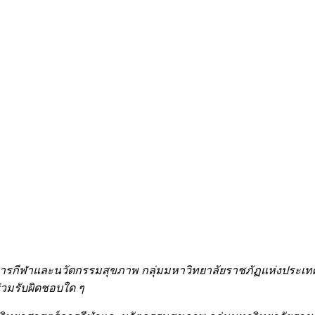
การกีฬาและนวัตกรรมสุขภาพ กลุ่มมหาวิทยาลัยราชภัฏแห่งประเทศ
่วมรับผิดชอบใด ๆ