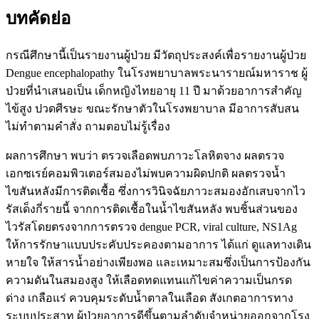
บทคัดย่อ
กรณีศึกษานี้เป็นรายงานผู้ป่วย มีวัตถุประสงค์เพื่อรายงานผู้ป่วย
Dengue encephalopathy ในโรงพยาบาลพระนารายณ์มหาราช ผู้
ป่วยที่นำเสนอเป็น เด็กหญิงไทยอายุ 11 ปี มาด้วยอาการสำคัญ
ไข้สูง ปวดศีรษะ ขณะรักษาตัวในโรงพยาบาล มีอาการสับสน
ไม่ทำตามคำสั่ง ถามตอบไม่รู้เรื่อง
ผลการศึกษา พบว่า ตรวจเลือดพบภาวะโลหิตจาง ผลตรวจ
เอกซเรย์คอมพิวเตอร์สมองไม่พบความผิดปกติ ผลตรวจน้ำ
ไขสันหลังมีการติดเชื้อ ซึ่งการวินิจฉัยภาวะสมองอักเสบจากไว
รัสเด็งกี่รายนี้ จากการติดเชื้อในน้ำไขสันหลัง พบชิ้นส่วนของ
ไวรัสโดยตรงจากการตรวจ dengue PCR, viral culture, NS1Ag
ให้การรักษาแบบประคับประคองตามอาการ ได้แก่ ดูแลทางเดิน
หายใจ ให้สารน้ำอย่างเพียงพอ และเหมาะสมซึ่งเป็นการป้องกัน
ความดันในสมองสูง ให้เลือดทดแทนแก้ไขค่าความเป็นกรด
ด่าง เกลือแร่ ควบคุมระดับน้ำตาลในเลือด สังเกตอาการทาง
ระบบประสาท ผู้ป่วยอาการดีขึ้นตามลำดับจำหน่ายออกจากโรง