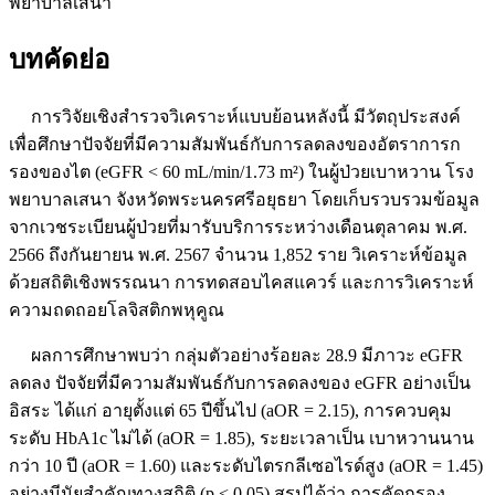
พยาบาลเสนา
บทคัดย่อ
การวิจัยเชิงสำรวจวิเคราะห์แบบย้อนหลังนี้ มีวัตถุประสงค์
เพื่อศึกษาปัจจัยที่มีความสัมพันธ์กับการลดลงของอัตราการก
รองของไต (eGFR < 60 mL/min/1.73 m²) ในผู้ป่วยเบาหวาน โรง
พยาบาลเสนา จังหวัดพระนครศรีอยุธยา โดยเก็บรวบรวมข้อมูล
จากเวชระเบียนผู้ป่วยที่มารับบริการระหว่างเดือนตุลาคม พ.ศ.
2566 ถึงกันยายน พ.ศ. 2567 จำนวน 1,852 ราย วิเคราะห์ข้อมูล
ด้วยสถิติเชิงพรรณนา การทดสอบไคสแควร์ และการวิเคราะห์
ความถดถอยโลจิสติกพหุคูณ
ผลการศึกษาพบว่า กลุ่มตัวอย่างร้อยละ 28.9 มีภาวะ eGFR
ลดลง ปัจจัยที่มีความสัมพันธ์กับการลดลงของ eGFR อย่างเป็น
อิสระ ได้แก่ อายุตั้งแต่ 65 ปีขึ้นไป (aOR = 2.15), การควบคุม
ระดับ HbA1c ไม่ได้ (aOR = 1.85), ระยะเวลาเป็น เบาหวานนาน
กว่า 10 ปี (aOR = 1.60) และระดับไตรกลีเซอไรด์สูง (aOR = 1.45)
อย่างมีนัยสำคัญทางสถิติ (p < 0.05) สรุปได้ว่า การคัดกรอง