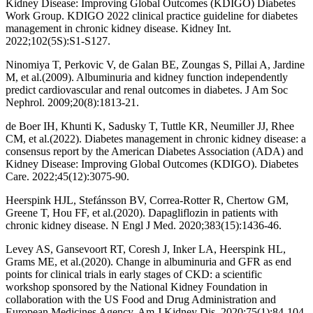
Kidney Disease: Improving Global Outcomes (KDIGO) Diabetes
Work Group. KDIGO 2022 clinical practice guideline for diabetes
management in chronic kidney disease. Kidney Int.
2022;102(5S):S1-S127.
Ninomiya T, Perkovic V, de Galan BE, Zoungas S, Pillai A, Jardine
M, et al.(2009). Albuminuria and kidney function independently
predict cardiovascular and renal outcomes in diabetes. J Am Soc
Nephrol. 2009;20(8):1813-21.
de Boer IH, Khunti K, Sadusky T, Tuttle KR, Neumiller JJ, Rhee
CM, et al.(2022). Diabetes management in chronic kidney disease: a
consensus report by the American Diabetes Association (ADA) and
Kidney Disease: Improving Global Outcomes (KDIGO). Diabetes
Care. 2022;45(12):3075-90.
Heerspink HJL, Stefánsson BV, Correa-Rotter R, Chertow GM,
Greene T, Hou FF, et al.(2020). Dapagliflozin in patients with
chronic kidney disease. N Engl J Med. 2020;383(15):1436-46.
Levey AS, Gansevoort RT, Coresh J, Inker LA, Heerspink HL,
Grams ME, et al.(2020). Change in albuminuria and GFR as end
points for clinical trials in early stages of CKD: a scientific
workshop sponsored by the National Kidney Foundation in
collaboration with the US Food and Drug Administration and
European Medicines Agency. Am J Kidney Dis. 2020;75(1):84-104.