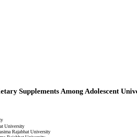
ietary Supplements Among Adolescent Unive
ty
t University
asima Rajabhat University