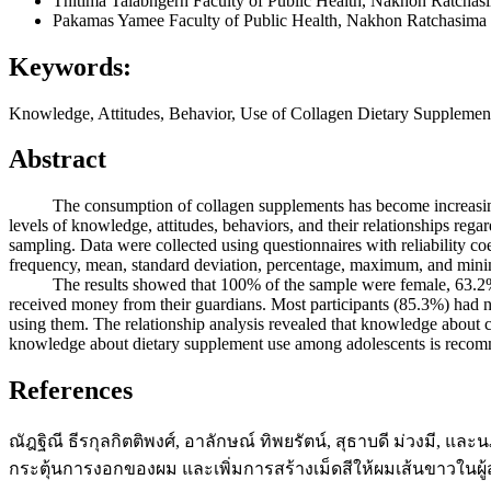
Thitima Talabngern
Faculty of Public Health, Nakhon Ratchas
Pakamas Yamee
Faculty of Public Health, Nakhon Ratchasima 
Keywords:
Knowledge, Attitudes, Behavior, Use of Collagen Dietary Supplemen
Abstract
The consumption of collagen supplements has become increasingly 
levels of knowledge, attitudes, behaviors, and their relationships re
sampling. Data were collected using questionnaires with reliability coe
frequency, mean, standard deviation, percentage, maximum, and minimu
The results showed that 100% of the sample were female, 63.2% w
received money from their guardians. Most participants (85.3%) had
using them. The relationship analysis revealed that knowledge about 
knowledge about dietary supplement use among adolescents is recomm
References
ณัฎฐิณี ธีรกุลกิตติพงศ์, อาลักษณ์ ทิพยรัตน์, สุธาบดี ม่วงมี,
กระตุ้นการงอกของผม และเพิ่มการสร้างเม็ดสีให้ผมเส้นขาวในผู้ส