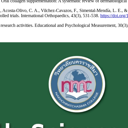
 Oral collagen supplementation: A systematic review of dermatological 
 Acosta-Olivo, C. A., Vilchez-Cavazos, F., Simental-Mendía, L. E., &
lled trials. International Orthopaedics, 43(3), 531-538.
https://doi.or
research activities. Educational and Psychological Measurement, 30(3)