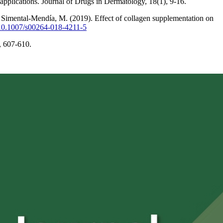
applications. Journal of Drugs in Dermatology, 18(1), 9-16.
 Simental-Mendía, M. (2019). Effect of collagen supplementation on
g/10.1007/s00264-018-4211-5
, 607-610.