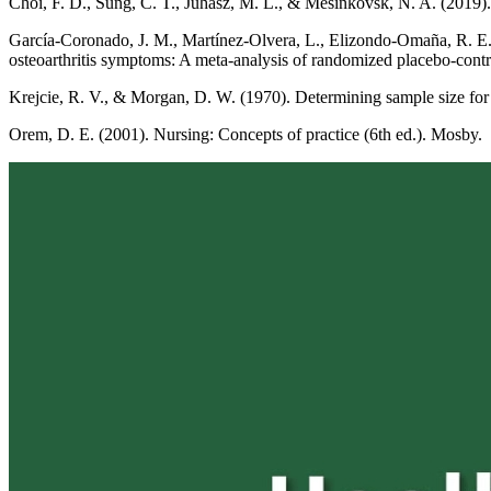
Choi, F. D., Sung, C. T., Juhasz, M. L., & Mesinkovsk, N. A. (2019).
García-Coronado, J. M., Martínez-Olvera, L., Elizondo-Omaña, R. E.,
osteoarthritis symptoms: A meta-analysis of randomized placebo-contro
Krejcie, R. V., & Morgan, D. W. (1970). Determining sample size for 
Orem, D. E. (2001). Nursing: Concepts of practice (6th ed.). Mosby.