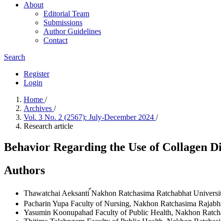
About
Editorial Team
Submissions
Author Guidelines
Contact
Search
Register
Login
Home
/
Archives
/
Vol. 3 No. 2 (2567): July-December 2024
/
Research article
Behavior Regarding the Use of Collagen D
Authors
Thawatchai Aeksanti
์Nakhon Ratchasima Ratchabhat Universi
Pacharin Yupa
Faculty of Nursing, Nakhon Ratchasima Rajabha
Yasumin Koonupahad
Faculty of Public Health, Nakhon Ratch