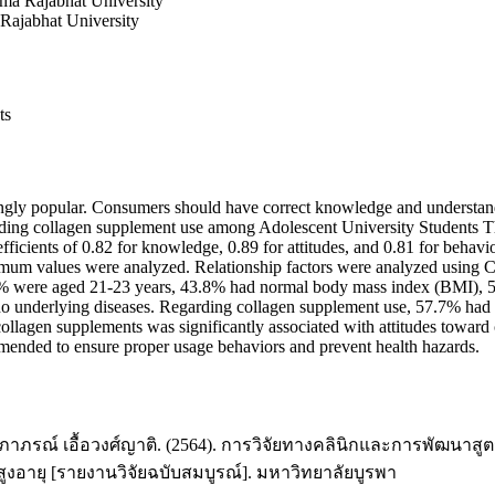
ima Rajabhat University
Rajabhat University
ts
popular. Consumers should have correct knowledge and understanding
garding collagen supplement use among Adolescent University Students T
fficients of 0.82 for knowledge, 0.89 for attitudes, and 0.81 for behavio
m values were analyzed. Relationship factors were analyzed using Chi-s
ere aged 21-23 years, 43.8% had normal body mass index (BMI), 58
 no underlying diseases. Regarding collagen supplement use, 57.7% had
collagen supplements was significantly associated with attitudes toward
ended to ensure proper usage behaviors and prevent health hazards.
 และนภาภรณ์ เอื้อวงศ์ญาติ. (2564). การวิจัยทางคลินิกและการพัฒน
ูงอายุ [รายงานวิจัยฉบับสมบูรณ์]. มหาวิทยาลัยบูรพา