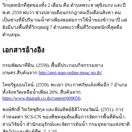
วิกฤตหนักที่สุดของทั้ง 2 เดือน คือ ตําบลพระธาตุขิงแกง และปี
พ.ศ. 2559 พบว่า ช่วงปลายเดือนกรกฎาคมถึงเดือนสิงหา คม
เป็นช่วงที่มีปริมาณน้ำท่าเพียงพอต่อการใช้น้ำของข้าวนาปี แต่
ยังมีบางพื้นที่ที่วิกฤตอยู่ 7 ตําบลพบว่าพื้นที่วิกฤตหนักที่สุดคือ
ตําบลจุน
เอกสารอ้างอิง
กรมพัฒนาที่ดิน. (2559). พื้นที่ประกอบกิจกรรมทาง
เกษตร.สืบค้นจาก
http://agri-map-online.moac.go.th/
.
ไทยรัฐออนไลน์. (2559). พะเยา ประกาศภัยแล้งเพิ่มอีก 7 อำเภอ
ทั้งจังหวัดเหลือน้ำเพียง 26%. สืบค้นจาก
https://www.thairath.co.th/content/609056
.
พงษ์ศักดิ์ วิทวัสชุติกุล และพิณทิพย์ธิติโรจนวัฒน์. (2551). การ
กำหนดค่า SCS-CN ของพืชคลุมดินเพื่อการจัดการพื้นที่ต้นน้ำ.
ส่วนวิจัยน้ำ สำนักอนุรักษ์และจัดการต้นน้ำ กรมอุทยานแห่งชาติ
สัตว์ป่าและพันธุ์พืช. 7, 1-10.