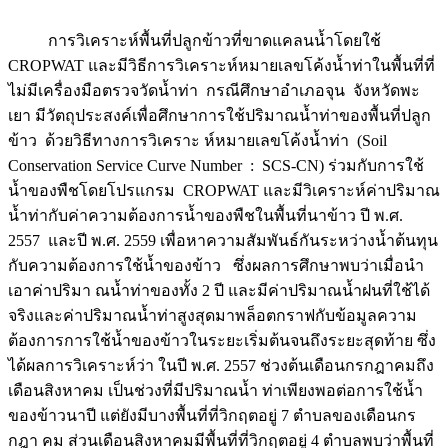
การวิเคราะห์พื้นที่ปลูกข้าวที่ขาดแคลนน้ำโดยใช้
CROPWAT และมีวิธีการวิเคราะห์หมายเลขโค้งน้ำท่าในพื้นที่ที่
ไม่มีเครื่องมือตรวจวัดน้ำท่า กรณีศึกษาอําเภอจุน จังหวัดพะ
เยา มีวัตถุประสงค์เพื่อศึกษาการใช้ปริมาณน้ำท่าของพื้นที่ปลูก
ข้าว ด้วยวิธีทางการวิเคราะ ห์หมายเลขโค้งน้ำท่า (Soil
Conservation Service Curve Number : SCS-CN) ร่วมกับการใช้
น้ำของพืชโดยโปรแกรม CROPWAT และมีวิเคราะห์ค่าปริมาณ
น้ำท่ากับค่าความต้องการน้ำของพืชในพื้นที่นาข้าว ปี พ.ศ.
2557 และปี พ.ศ. 2559 เพื่อหาความสัมพันธ์กันระหว่างน้ำต้นทุน
กับความต้องการใช้น้ำของข้าว ซึ่งผลการศึกษาพบว่าเมื่อนํา
เอาค่าปริมา ณน้ำท่าของทั้ง 2 ปี และมีค่าปริมาณน้ำฝนที่ใช้ได้
จริงและค่าปริมาณน้ำท่าสูงสุดมาพล็อตกราฟกับข้อมูลความ
ต้องการการใช้น้ำของข้าวในระยะเริ่มต้นจนถึงระยะสุดท้าย ซึ่ง
ได้ผลการวิเคราะห์ว่า ในปี พ.ศ. 2557 ช่วงต้นเดือนกรกฎาคมถึง
เดือนสิงหาคม เป็นช่วงที่มีปริมาณน้ำ ท่าเพียงพอต่อการใช้น้ำ
ของข้าวนาปี แต่ยังมีบางพื้นที่ที่วิกฤตอยู่ 7 ตําบลของเดือนกร
กฎา คม ส่วนเดือนสิงหาคมมีพื้นที่ที่วิกฤตอยู่ 4 ตําบลพบว่าพื้นที่