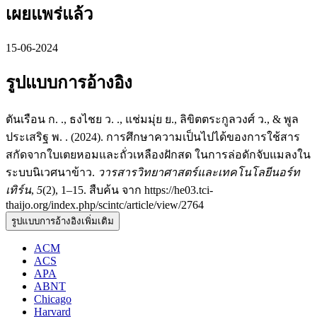
เผยแพร่แล้ว
15-06-2024
รูปแบบการอ้างอิง
ตันเรือน ก. ., ธงไชย ว. ., แช่มมุ่ย ย., ลิขิตตระกูลวงศ์ ว., & พูล
ประเสริฐ พ. . (2024). การศึกษาความเป็นไปได้ของการใช้สาร
สกัดจากใบเตยหอมและถั่วเหลืองฝักสด ในการล่อดักจับแมลงใน
ระบบนิเวศนาข้าว.
วารสารวิทยาศาสตร์และเทคโนโลยีนอร์ท
เทิร์น
,
5
(2), 1–15. สืบค้น จาก https://he03.tci-
thaijo.org/index.php/scintc/article/view/2764
รูปแบบการอ้างอิงเพิ่มเติม
ACM
ACS
APA
ABNT
Chicago
Harvard