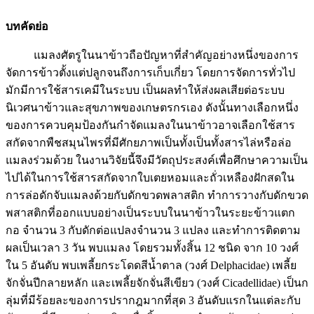
บทคัดย่อ
แมลงศัตรูในนาข้าวถือปัญหาที่สำคัญอย่างหนึ่งของการ
จัดการข้าวตั้งแต่ปลูกจนถึงการเก็บเกี่ยว โดยการจัดการทั่วไป
มักมีการใช้สารเคมีในระบบ เป็นผลทำให้ส่งผลเสียต่อระบบ
นิเวศนาข้าวและสุขภาพของเกษตรกรเอง ดังนั้นทางเลือกหนึ่ง
ของการควบคุมป้องกันกำจัดแมลงในนาข้าวอาจเลือกใช้สาร
สกัดจากพืชสมุนไพรที่มีศักยภาพเป็นทั้งเป็นทั้งสารไล่หรือล่อ
แมลงร่วมด้วย ในงานวิจัยนี้จึงมีวัตถุประสงค์เพื่อศึกษาความเป็น
ไปได้ในการใช้สารสกัดจากใบเตยหอมและถั่วเหลืองฝักสดใน
การล่อดักจับแมลงด้วยกับดักขวดพลาสติก ทำการวางกับดักขวด
พสาสติกที่ออกแบบอย่างเป็นระบบในนาข้าวในระยะข้าวแตก
กอ จำนวน 3 กับดักต่อแปลงจำนวน 3 แปลง และทำการติดตาม
ผลเป็นเวลา 3 วัน พบแมลง โดยรวมทั้งสิ้น 12 ชนิด จาก 10 วงศ์
ใน 5 อันดับ พบเพลี้ยกระโดดสีน้ำตาล (วงศ์ Delphacidae) เพลี้ย
จักจั่นปีกลายหลัก และเพลี้ยจักจั่นสีเขียว (วงศ์ Cicadellidae) เป็นก
ลุ่มที่มีร้อยละของการปรากฎมากที่สุด 3 อันดับแรกในแต่ละกับ