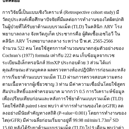
บทคัดย่อ
การวิจัยนี้เป็นแบบเชิงวิเคราะห์ (Retrospective cohort study) มี
วัตถุประสงค์เพื่อศึกษาปัจจัยที่มีผลต่อการทำงานของไตผิดปกติ
ในผู้ป่วยที่ได้รับยาต้านแบบรวมเม็ด (TLD) ในคลินิก ARV โรง
พยาบาลถลาง จังหวัดภูเก็ต ประชากรคือ ผู้ติดเชื้อเอชไอวี ใน
คลินิก ARV โรงพยาบาลถลาง ระหว่าง ปี พ.ศ. 2565-2566
จำนวน 522 คน โดยใช้สูตรการคำนวณขนาดกลุ่มตัวอย่างของ
Cochran’s (1977) formula เท่ากับ 222 คน เก็บข้อมูลจากเวช
ระเบียนอิเล็กทรอนิกส์ HosXP ประกอบด้วย 3 ส่วน ได้แก่
คุณลักษณะส่วนบุคคล ผลตรวจทางห้องปฎิบัติการก่อนและหลัง
การเริ่มยาต้านแบบรวมเม็ด TLD ผ่านการตรวจสอบความตรง
ตามเนื้อหาจากผู้เชี่ยวชาญ 3 ท่าน มีค่าความเชื่อมั่นโดยใช้สูตร
สัมประสิทธิ์แอลฟ่าครอนบาค มากกว่า 0.5 การวิเคราะห์ข้อมูล
เพื่อเปรียบเทียบก่อนและหลังการใช้ยาต้านแบบรวมเม็ด (TLD)
โดยใช้สถิติ paired t-test พบว่า ค่าการทำงานของไต (eGFR) ลด
ลงอย่างมีนัยสำคัญทางสถิติ (P-value<0.001) โดยการทำงานของ
2
ไต(eGFR) มีค่าเฉลี่ยก่อนเริ่มยาอยู่ที่ 99.98 ml/min/1.73m
SD
15.60 หลังได้รับยาต้านแบบรวมเม็ด (TLD) ไป 9 เดือน พบว่าค่า