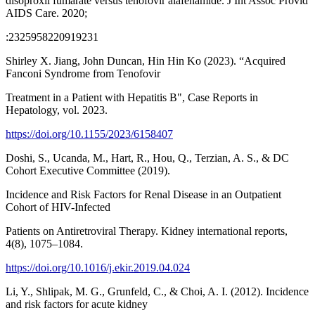
disoproxil fumarate versus tenofovir alafenamide. J Int Assoc Provid
AIDS Care. 2020;
:2325958220919231
Shirley X. Jiang, John Duncan, Hin Hin Ko (2023). “Acquired
Fanconi Syndrome from Tenofovir
Treatment in a Patient with Hepatitis B", Case Reports in
Hepatology, vol. 2023.
https://doi.org/10.1155/2023/6158407
Doshi, S., Ucanda, M., Hart, R., Hou, Q., Terzian, A. S., & DC
Cohort Executive Committee (2019).
Incidence and Risk Factors for Renal Disease in an Outpatient
Cohort of HIV-Infected
Patients on Antiretroviral Therapy. Kidney international reports,
4(8), 1075–1084.
https://doi.org/10.1016/j.ekir.2019.04.024
Li, Y., Shlipak, M. G., Grunfeld, C., & Choi, A. I. (2012). Incidence
and risk factors for acute kidney