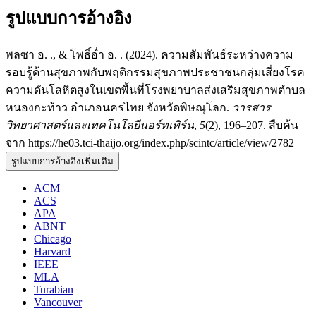
รูปแบบการอ้างอิง
พลซา อ. ., & โพธิ์อ่ำ อ. . (2024). ความสัมพันธ์ระหว่างความ
รอบรู้ด้านสุขภาพกับพฤติกรรมสุขภาพประชาชนกลุ่มเสี่ยงโรค
ความดันโลหิตสูงในเขตพื้นที่โรงพยาบาลส่งเสริมสุขภาพตำบล
หนองกะท้าว อำเภอนครไทย จังหวัดพิษณุโลก.
วารสาร
วิทยาศาสตร์และเทคโนโลยีนอร์ทเทิร์น
,
5
(2), 196–207. สืบค้น
จาก https://he03.tci-thaijo.org/index.php/scintc/article/view/2782
รูปแบบการอ้างอิงเพิ่มเติม
ACM
ACS
APA
ABNT
Chicago
Harvard
IEEE
MLA
Turabian
Vancouver