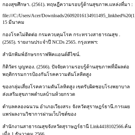
กองสุขศึกษา. (2561). ทฤษฎีความรอบรู้ด้านสุขภาพ.แหล่งที่มา :
file:///C:/Users/Acer/Downloads/26092016134911495_linkhed%20(1)
15 มีนาคม
กองโรคไม่ติดต่อ กรมควบคุมโรค กระทรวงสาธารณสุข .
(2565). รายงานประจำปี NCDs 2565. กรุงเทพฯ:
สำนักพิมพ์อักษรกราฟฟิคแอนด์ดีไซน์.
กิติวัตร บุญทอง. (2566). ปัจจัยความรอบรู้ด้านสุขภาพที่มีผลต่อ
พฤติกรรมการป้องกันโรคความดันโลหิตสูง
ของกลุ่มเสี่ยงโรคความดันโลหิตสูง เขตรับผิดชอบโรงพยาบาล
ส่งเสริมสุขภาพตำบลบ้านห้วยกรวด
ตำบลคลองฉนวน อำเภอเวียงสระ จังหวัดสุราษฎร์ธานี.การเผย
แพร่ผลงานวิชาการผ่านเว็บไซต์ของ
สำนักงานสาธารณสุขจังหวัดสุราษฎร์ธานี Link4418102566.ค้น
เมื่อ 1 ธันวาคม 2566.