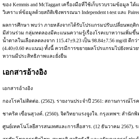
ของ Kemmis and McTaggart เครื่องมือที่ใช้เก็บรวบรวมข้อมู
วิเคราะห์ข้อมูลด้วยสถิติเชิงพรรณนา Independent t-test และ Paired 
ผลการศึกษา พบว่า ภายหลังจากได้รับโปรแกรมปรับเปลี่ยนพฤต
มีส่วนร่วม กลุ่มทดลองมีคะแนนความรู้เรื่องโรคเบาหวานเพิ่มขึ้
น้ำตาลในเลือดลดลงจาก 115.47±9.23 เป็น 98.84±7.56 mg/dl ดี
(4.40±0.60 คะแนน) ทั้งนี้ ควรมีการขยายผลโปรแกรมไปยังหน่วยบ
หวานมีประสิทธิภาพและยั่งยืน
เอกสารอ้างอิง
เอกสารอ้างอิง
กองโรคไม่ติดต่อ. (2562). รายงานประจำปี 2561: สถานการณ์โร
ชาคริต เขื่อนสุวงค์. (2560). จิตวิทยาแรงจูงใจ. กรุงเทพฯ: สำนัก
ศูนย์เทคโนโลยีสารสนเทศและการสื่อสาร. (12 ธันวาคม 2567).