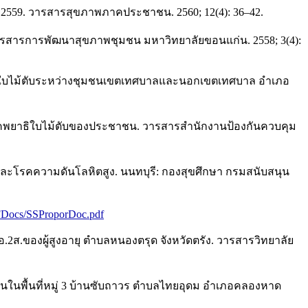
 2559. วารสารสุขภาพภาคประชาชน. 2560; 12(4): 36–42.
.วารสารการพัฒนาสุขภาพชุมชน มหาวิทยาลัยขอนแก่น. 2558; 3(4):
พยาธิใบไม้ตับระหว่างชุมชนเขตเทศบาลและนอกเขตเทศบาล อำเภอ
นโรคพยาธิใบไม้ตับของประชาชน. วารสารสำนักงานป้องกันควบคุม
และโรคความดันโลหิตสูง. นนทบุรี: กองสุขศึกษา กรมสนับสนุน
FDocs/SSProporDoc.pdf
2ส.ของผู้สูงอายุ ตำบลหนองตรุด จังหวัดตรัง. วารสารวิทยาลัย
นในพื้นที่หมู่ 3 บ้านซับถาวร ตำบลไทยอุดม อำเภอคลองหาด