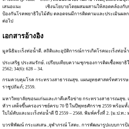
เสนอแนะ เชิงนโยบายโดยผสมผสานให้สอดคล้องกับบริบทและว
ป้องกันโรคพยาธิใบไม้ตับ ตลอดจนมีการติดตามและประเมินผลการส
ต่อไป
เอกสารอ้างอิง
มูลนิธิมะเร็งท่อน้ำดี. สถิติและอุบัติการณ์การเกิดโรคมะเร็งท่อน้ำด
ประเสริฐ ประสมรักษ์. เปรียบเทียบความชุกของการติดเชื้อพยาธิ
2562; 34(6): 628 – 34.
กรมควบคุมโรค กระทรวงสาธารณสุข. แผนยุทธศาสตร์ทศวรรษกำจัด
ราชูปถัมภ์; 2559.
มหาวิทยาลัยขอนแก่นและภาคีเครือข่าย กระทรวงสาธารณสุข. แน
หัวฯ เสด็จขึ้นครองราชย์ครบ 70 ปี ในปีพุทธศักราช 2559 พร
ใบไม้ตับและมะเร็งท่อน้ำดี ปี 2559 – 2568. พิมพ์ครั้งที่ 2. [ม.ป.ท.: 
บวรพิพัฒน์ กระแสเสน ,จุฬาภรณ์ โสตะ. การพัฒนารูปแบบการป้