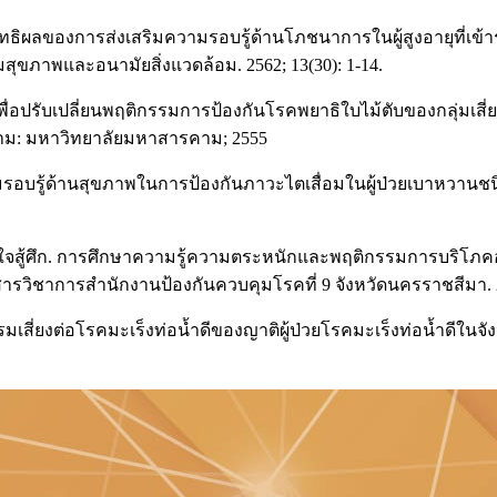
ะสิทธิผลของการส่งเสริมความรอบรู้ด้านโภชนาการในผู้สูงอายุที่เข
มสุขภาพและอนามัยสิ่งแวดล้อม. 2562; 13(30): 1-14.
่อปรับเปลี่ยนพฤติกรรมการป้องกันโรคพยาธิใบไม้ตับของกลุ่มเสี่ย
ม: มหาวิทยาลัยมหาสารคาม; 2555
ู้ด้านสุขภาพในการป้องกันภาวะไตเสื่อมในผู้ป่วยเบาหวานชนิดที
างคนา ใจสู้ศึก. การศึกษาความรู้ความตระหนักและพฤติกรรมการบริ
วิชาการสำนักงานป้องกันควบคุมโรคที่ 9 จังหวัดนครราชสีมา. 256
ฤติกรรมเสี่ยงต่อโรคมะเร็งท่อน้ำดีของญาติผู้ป่วยโรคมะเร็งท่อน้ำ