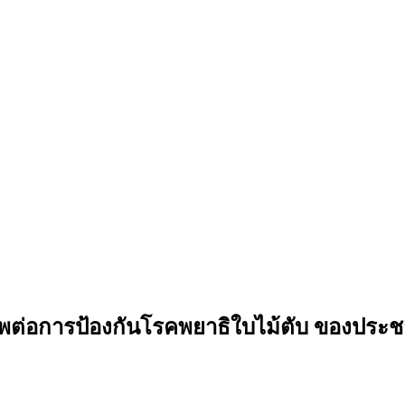
พต่อการป้องกันโรคพยาธิใบไม้ตับ ของประชาช