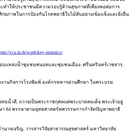
ให้ประชาชนมีความรอบรู้ด้านสุขภาพที่เพียงพอต่อการ
ศักยภาพในการป้องกันโรคพยาธิใบไม้ตับอย่างเข้มแข็งและยั่งยืน
http://cca.in.th/wpth/key-statistics/
ที่รอบแหล่งน้ำชุมชนชนบทและชุมชนเมือง. ศรีนครินทร์เวชสาร.
นักงานกิจการโรงพิมพ์ องค์กรทหารผ่านศึกษา ในพระบรม
น้ำดี. ถวายเป็นพระราชกุศลแด่พระบาทสมเด็จ พระเจ้าอยู่
พรรษา 84 พรรษาตามยุทธศาสตร์ทศวรรษการกำจัดปัญหาพยาธิ
ำนาจเจริญ. วารสารวิจัยสาธารณสุขศาสตร์ มหาวิทยาลัย