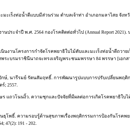
ะเร็งท่อน้ำดีแบบมีส่วนร่วม ตำบลเจ้าท่า อำเภอกมลาไสย จังหวั
ระจำปี พ.ศ. 2564 กองโรคติดต่อทั่วไป (Annual Report 2021). 
เนินงานโครงการกำจัดโรคพยาธิใบไม้ตับและมะเร็งท่อน้ำดีถวายเป
จ้าฯพระบรมราชินีนาถจะทรงเจริญพระชนมพรรษา 84 พรรษา [เอกสารอ
ลปักษ์, นารีรมย์ รัตนสัมฤทธิ์. การพัฒนารูปแบบการปรับเปลี่ย
ร์; 2557.
ร แถวโนนงิ้ว. ความชุกและปัจจัยที่มีผลต่อการเกิดโรคพยาธิใบไม้
ตร พันธุโพธิ์. ความรอบรู้ด้านสุขภาพเรื่องพฤติกรรมการป้องกันโร
 47(2): 191 - 202.