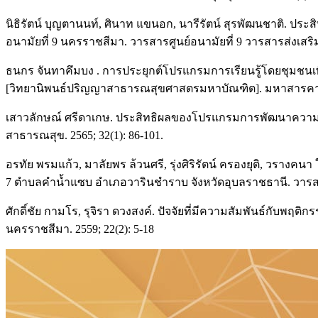
นิธิรัตน์ บุญตานนท์, ศินาท แขนอก, นารีรัตน์ สุรพัฒนชาติ. ปร
อนามัยที่ 9 นครราชสีมา. วารสารศูนย์อนามัยที่ 9 วารสารส่งเสริ
ธนกร จันทาคึมบง . การประยุกต์โปรแกรมการเรียนรู้โดยชุมชนเพื
[วิทยานิพนธ์ปริญญาสาธารณสุขศาสตรมหาบัณฑิต]. มหาสารคา
เสาวลักษณ์ ศรีดาเกษ. ประสิทธิผลของโปรแกรมการพัฒนาความรอบร
สาธารณสุข. 2565; 32(1): 86-101.
อรทัย พรมแก้ว, มาลัยพร ล้วนศรี, รุ่งศิริรัตน์ ครองยุติ, วร
7 ตำบลคำน้ำแซบ อำเภอวารินชำราบ จังหวัดอุบลราชธานี. วารสาร
ศักดิ์ชัย กามโร, รุจิรา ดวงสงค์. ปัจจัยที่มีความสัมพันธ์กับพ
นครราชสีมา. 2559; 22(2): 5-18