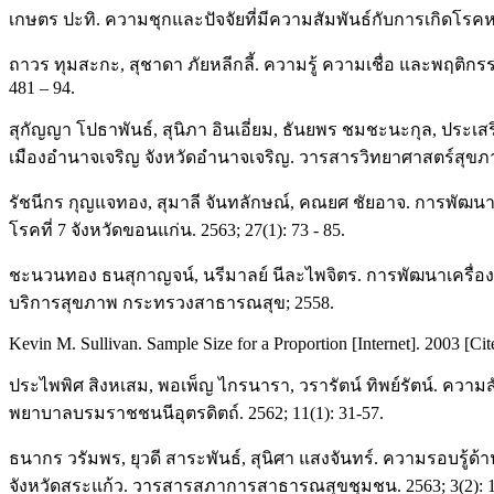
เกษตร ปะทิ. ความชุกและปัจจัยที่มีความสัมพันธ์กับการเกิดโร
ถาวร ทุมสะกะ, สุชาดา ภัยหลีกลี้. ความรู้ ความเชื่อ และพฤต
481 – 94.
สุกัญญา โปธาพันธ์, สุนิภา อินเอี่ยม, ธันยพร ชมชะนะกุล, ปร
เมืองอำนาจเจริญ จังหวัดอำนาจเจริญ. วารสารวิทยาศาสตร์สุขภา
รัชนีกร กุญแจทอง, สุมาลี จันทลักษณ์, คณยศ ชัยอาจ. การพัฒ
โรคที่ 7 จังหวัดขอนแก่น. 2563; 27(1): 73 - 85.
ชะนวนทอง ธนสุกาญจน์, นรีมาลย์ นีละไพจิตร. การพัฒนาเครื่อ
บริการสุขภาพ กระทรวงสาธารณสุข; 2558.
Kevin M. Sullivan. Sample Size for a Proportion [Internet]. 2003 [C
ประไพพิศ สิงหเสม, พอเพ็ญ ไกรนารา, วรารัตน์ ทิพย์รัตน์. ควา
พยาบาลบรมราชชนนีอุตรดิตถ์. 2562; 11(1): 31-57.
ธนากร วรัมพร, ยุวดี สาระพันธ์, สุนิศา แสงจันทร์. ความรอบ
จังหวัดสระแก้ว. วารสารสภาการสาธารณสุขชุมชน. 2563; 3(2): 1