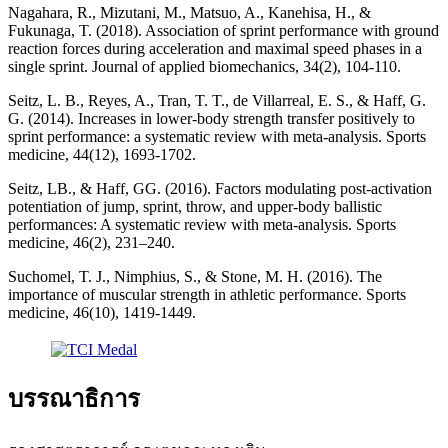
Nagahara, R., Mizutani, M., Matsuo, A., Kanehisa, H., &
Fukunaga, T. (2018). Association of sprint performance with ground
reaction forces during acceleration and maximal speed phases in a
single sprint. Journal of applied biomechanics, 34(2), 104-110.
Seitz, L. B., Reyes, A., Tran, T. T., de Villarreal, E. S., & Haff, G.
G. (2014). Increases in lower-body strength transfer positively to
sprint performance: a systematic review with meta-analysis. Sports
medicine, 44(12), 1693-1702.
Seitz, LB., & Haff, GG. (2016). Factors modulating post-activation
potentiation of jump, sprint, throw, and upper-body ballistic
performances: A systematic review with meta-analysis. Sports
medicine, 46(2), 231–240.
Suchomel, T. J., Nimphius, S., & Stone, M. H. (2016). The
importance of muscular strength in athletic performance. Sports
medicine, 46(10), 1419-1449.
บรรณาธิการ