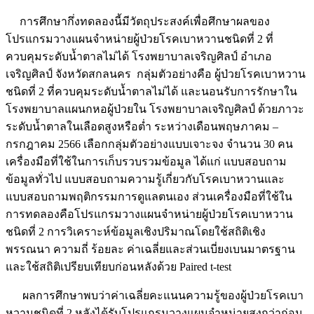
การศึกษากึ่งทดลองนี้มีวัตถุประสงค์เพื่อศึกษาผลของ
โปรแกรมวางแผนจำหน่ายผู้ป่วยโรคเบาหวานชนิดที่ 2 ที่
ควบคุมระดับน้ำตาลไม่ได้ โรงพยาบาลเจริญศิลป์ อำเภอ
เจริญศิลป์ จังหวัดสกลนคร กลุ่มตัวอย่างคือ ผู้ป่วยโรคเบาหวาน
ชนิดที่ 2 ที่ควบคุมระดับน้ำตาลไม่ได้ และนอนรับการรักษาใน
โรงพยาบาลแผนกหอผู้ป่วยใน โรงพยาบาลเจริญศิลป์ ด้วยภาวะ
ระดับน้ำตาลในเลือดสูงหรือต่ำ ระหว่างเดือนพฤษภาคม –
กรกฎาคม 2566 เลือกกลุ่มตัวอย่างแบบเจาะจง จำนวน 30 คน
เครื่องมือที่ใช้ในการเก็บรวบรวมข้อมูล ได้แก่ แบบสอบถาม
ข้อมูลทั่วไป แบบสอบถามความรู้เกี่ยวกับโรคเบาหวานและ
แบบสอบถามพฤติกรรมการดูแลตนเอง ส่วนเครื่องมือที่ใช้ใน
การทดลองคือโปรแกรมวางแผนจำหน่ายผู้ป่วยโรคเบาหวาน
ชนิดที่ 2 การวิเคราะห์ข้อมูลเชิงปริมาณโดยใช้สถิติเชิง
พรรณนา ความถี่ ร้อยละ ค่าเฉลี่ยและส่วนเบี่ยงเบนมาตรฐาน
และใช้สถิติเปรียบเทียบก่อนหลังด้วย Paired t-test
ผลการศึกษาพบว่าค่าเฉลี่ยคะแนนความรู้ของผู้ป่วยโรคเบา
หวานชนิดที่ 2 หลังได้รับโปรแกรมวางแผนจำหน่ายสูงกว่าก่อน