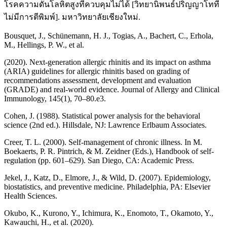
โรคความดันโลหิตสูงที่ควบคุมไม่ได้ [วิทยานิพนธ์ปริญญาโทที่
ไม่มีการตีพิมพ์]. มหาวิทยาลัยเชียงใหม่.
Bousquet, J., Schünemann, H. J., Togias, A., Bachert, C., Erhola,
M., Hellings, P. W., et al.
(2020). Next-generation allergic rhinitis and its impact on asthma
(ARIA) guidelines for allergic rhinitis based on grading of
recommendations assessment, development and evaluation
(GRADE) and real-world evidence. Journal of Allergy and Clinical
Immunology, 145(1), 70–80.e3.
Cohen, J. (1988). Statistical power analysis for the behavioral
science (2nd ed.). Hillsdale, NJ: Lawrence Erlbaum Associates.
Creer, T. L. (2000). Self-management of chronic illness. In M.
Boekaerts, P. R. Pintrich, & M. Zeidner (Eds.), Handbook of self-
regulation (pp. 601–629). San Diego, CA: Academic Press.
Jekel, J., Katz, D., Elmore, J., & Wild, D. (2007). Epidemiology,
biostatistics, and preventive medicine. Philadelphia, PA: Elsevier
Health Sciences.
Okubo, K., Kurono, Y., Ichimura, K., Enomoto, T., Okamoto, Y.,
Kawauchi, H., et al. (2020).