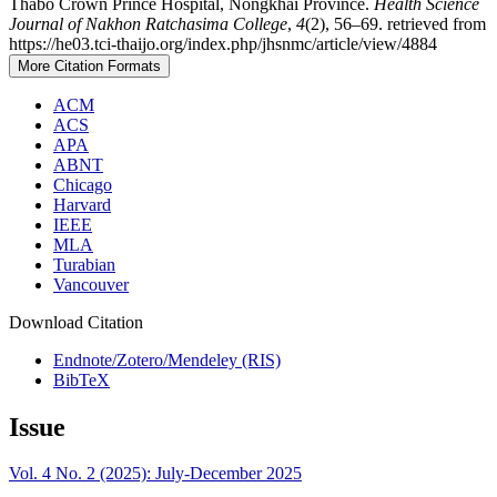
Thabo Crown Prince Hospital, Nongkhai Province.
Health Science
Journal of Nakhon Ratchasima College
,
4
(2), 56–69. retrieved from
https://he03.tci-thaijo.org/index.php/jhsnmc/article/view/4884
More Citation Formats
ACM
ACS
APA
ABNT
Chicago
Harvard
IEEE
MLA
Turabian
Vancouver
Download Citation
Endnote/Zotero/Mendeley (RIS)
BibTeX
Issue
Vol. 4 No. 2 (2025): July-December 2025