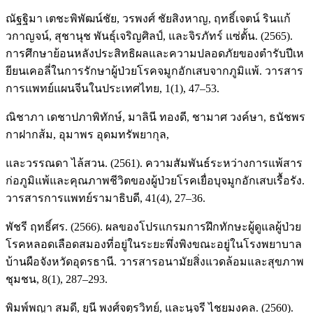
ณัฐฐิมา เตชะพิพัฒน์ชัย, วรพงศ์ ชัยสิงหาญ, ฤทธิ์เจตน์ รินแก้
วกาญจน์, สุชานุช พันธุ์เจริญศิลป์, และจิรภัทร์ แซ่ตั้น. (2565).
การศึกษาย้อนหลังประสิทธิผลและความปลอดภัยของตำรับปีเห
ยียนเคอลี่ในการรักษาผู้ป่วยโรคจมูกอักเสบจากภูมิแพ้. วารสาร
การแพทย์แผนจีนในประเทศไทย, 1(1), 47–53.
ณิชาภา เดชาปภาพิทักษ์, มาลินี ทองดี, ชามาศ วงค์ษา, ธนัชพร
กาฝากส้ม, อุมาพร อุดมทรัพยากุล,
และวรรณดา ไล้สวน. (2561). ความสัมพันธ์ระหว่างการแพ้สาร
ก่อภูมิแพ้และคุณภาพชีวิตของผู้ป่วยโรคเยื่อบุจมูกอักเสบเรื้อรัง.
วารสารการแพทย์รามาธิบดี, 41(4), 27–36.
พัชรี ฤทธิ์ศร. (2566). ผลของโปรแกรมการฝึกทักษะผู้ดูแลผู้ป่วย
โรคหลอดเลือดสมองที่อยู่ในระยะพึ่งพิงขณะอยู่ในโรงพยาบาล
บ้านผือจังหวัดอุดรธานี. วารสารอนามัยสิ่งแวดล้อมและสุขภาพ
ชุมชน, 8(1), 287–293.
พิมพ์พญา สมดี, ยุนี พงศ์จตุรวิทย์, และนุจรี ไชยมงคล. (2560).