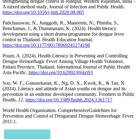
strengthening dengue control in Jodhpur, Western Rajasthan, India -
A mixed method study. Journal of Infection and Public Health.
https://doi.org/10.1016/j.jiph.2020.08.005
Padchasuwan, N., Junggoth, R., Maneenin, N., Phimha, S.,
Benchamas, J., & Thammasarn, K. (2024). Health literacy
development using a short drama programme for dengue fever
control in Thailand. Health Education Journal.
https://doi.org/10.1177/00178969241274198
Poum, A. (2024). Health Literacy in Preventing and Controlling
Dengue Hemorrhagic Fever Among Village Health Volunteer,
Pattani Province, Thailand. International Journal of Public Health
Asia Pacific.
https://doi.org/10.62992/j0j4xt93
Soo, W. F., Gunasekaran, K., Ng, D. X., Kwek, K., & Tan, N.
(2024). Literacy and attitude of Asian youths on dengue and its
prevention in an endemic developed community. Frontiers in Public
Health, 12.
https://doi.org/10.3389/fpubh.2024.1361717
World Health Organization. ComprehensiveGuidelines for
Prevention and Control of Dengueand Dengue Hemorrhagic Fever.
2011:1.