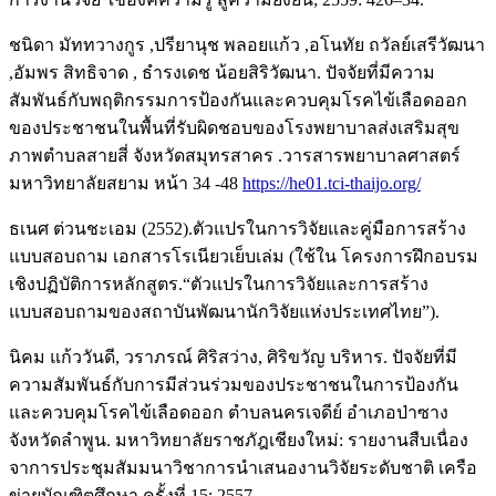
ชนิดา มัททวางกูร ,ปรียานุช พลอยแก้ว ,อโนทัย ถวัลย์เสรีวัฒนา
,อัมพร สิทธิจาด , ธำรงเดช น้อยสิริวัฒนา. ปัจจัยที่มีความ
สัมพันธ์กับพฤติกรรมการป้องกันและควบคุมโรคไข้เลือดออก
ของประชาชนในพื้นที่รับผิดชอบของโรงพยาบาลส่งเสริมสุข
ภาพตำบลสายสี่ จังหวัดสมุทรสาคร .วารสารพยาบาลศาสตร์
มหาวิทยาลัยสยาม หน้า 34 -48
https://he01.tci-thaijo.org/
ธเนศ ต่วนชะเอม (2552).ตัวแปรในการวิจัยและคู่มือการสร้าง
แบบสอบถาม เอกสารโรเนียวเย็บเล่ม (ใช้ใน โครงการฝึกอบรม
เชิงปฏิบัติการหลักสูตร.“ตัวแปรในการวิจัยและการสร้าง
แบบสอบถามของสถาบันพัฒนานักวิจัยแห่งประเทศไทย”).
นิคม แก้ววันดี, วราภรณ์ ศิริสว่าง, ศิริขวัญ บริหาร. ปัจจัยที่มี
ความสัมพันธ์กับการมีส่วนร่วมของประชาชนในการป้องกัน
และควบคุมโรคไข้เลือดออก ตำบลนครเจดีย์ อำเภอป่าซาง
จังหวัดลำพูน. มหาวิทยาลัยราชภัฎเชียงใหม่: รายงานสืบเนื่อง
จาการประชุมสัมมนาวิชาการนำเสนองานวิจัยระดับชาติ เครือ
ข่ายบัณฑิตศึกษา ครั้งที่ 15; 2557.