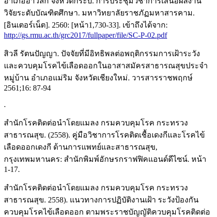
อำเภออ่าวลึก จังหวัดกระบี่. การประชุมวิชาการเสนอผลงาน
วิจัยระดับบัณฑิตศึกษา. มหาวิทยาลัยราชภัฏมหาสารคาม.
[อินเตอร์เน็ต]. 2560: [หน้า1,730-33]. เข้าถึงได้จาก:
http://gs.rmu.ac.th/grc2017/fullpaper/file/SC-P-02.pdf
สิวลี รัตนปัญญา. ปัจจัยที่มีอิทธิพลต่อพฤติกรรมการเฝ้าระวัง
และควบคุมโรคไข้เลือดออกในอาสาสมัครสาธารณสุขประจำ
หมู่บ้าน อำเภอแม่ริม จังหวัดเชียงใหม่. วารสารราชพฤกษ์
2561;16: 87-94
.
สำนักโรคติดต่อนำโดยแมลง กรมควบคุมโรค กระทรวง
สาธารณสุข. (2558). คู่มือวิชาการโรคติดเชื้อเดงกีและโรคไข้
เลือดออกเดงกี ด้านการแพทย์และสาธารณสุข,
กรุงเทพมหานคร: สำนักพิมพ์อักษรกราฟฟิคแอนด์ดีไซน์. หน้า
1-17.
สำนักโรคติดต่อนำโดยแมลง กรมควบคุมโรค กระทรวง
สาธารณสุข. 2558). แนวทางการปฏิบัติงานเฝ้า ระวังป้องกัน
ควบคุมโรคไข้เลือดออก ตามพระราชบัญญัติควบคุมโรคติดต่อ