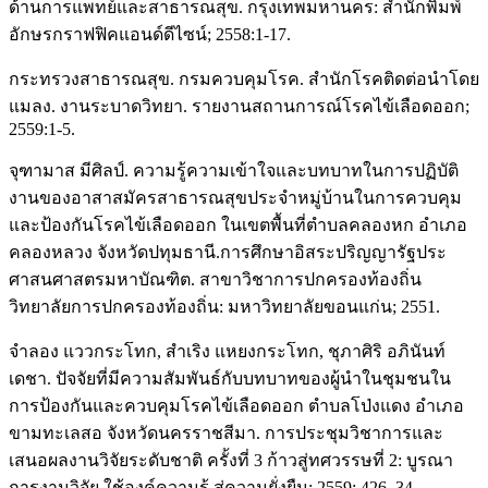
ด้านการแพทย์และสาธารณสุข. กรุงเทพมหานคร: สำนักพิมพ์
อักษรกราฟฟิคแอนด์ดีไซน์; 2558:1-17.
กระทรวงสาธารณสุข. กรมควบคุมโรค. สำนักโรคติดต่อนำโดย
แมลง. งานระบาดวิทยา. รายงานสถานการณ์โรคไข้เลือดออก;
2559:1-5.
จุฑามาส มีศิลป์. ความรู้ความเข้าใจและบทบาทในการปฏิบัติ
งานของอาสาสมัครสาธารณสุขประจำหมู่บ้านในการควบคุม
และป้องกันโรคไข้เลือดออก ในเขตพื้นที่ตำบลคลองหก อำเภอ
คลองหลวง จังหวัดปทุมธานี.การศึกษาอิสระปริญญารัฐประ
ศาสนศาสตรมหาบัณฑิต. สาขาวิชาการปกครองท้องถิ่น
วิทยาลัยการปกครองท้องถิ่น: มหาวิทยาลัยขอนแก่น; 2551.
จำลอง แววกระโทก, สำเริง แหยงกระโทก, ชุภาศิริ อภินันท์
เดชา. ปัจจัยที่มีความสัมพันธ์กับบทบาทของผู้นำในชุมชนใน
การป้องกันและควบคุมโรคไข้เลือดออก ตำบลโป่งแดง อำเภอ
ขามทะเลสอ จังหวัดนครราชสีมา. การประชุมวิชาการและ
เสนอผลงานวิจัยระดับชาติ ครั้งที่ 3 ก้าวสู่ทศวรรษที่ 2: บูรณา
การงานวิจัย ใช้องค์ความรู้ สู่ความยั่งยืน; 2559: 426–34.