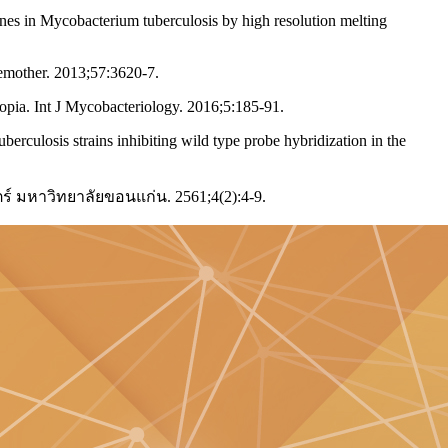
nes in Mycobacterium tuberculosis by high resolution melting
hemother. 2013;57:3620-7.
iopia. Int J Mycobacteriology. 2016;5:185-91.
erculosis strains inhibiting wild type probe hybridization in the
์ มหาวิทยาลัยขอนแก่น. 2561;4(2):4-9.