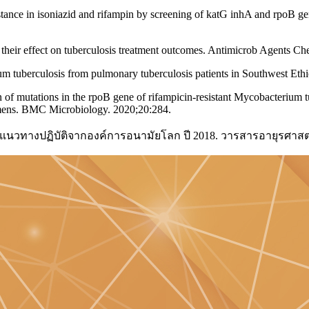
stance in isoniazid and rifampin by screening of katG inhA and rpoB ge
 their effect on tuberculosis treatment outcomes. Antimicrob Agents C
um tuberculosis from pulmonary tuberculosis patients in Southwest Eth
f mutations in the rpoB gene of rifampicin-resistant Mycobacterium tub
mens. BMC Microbiology. 2020;20:284.
ิด แนวทางปฏิบัติจากองค์การอนามัยโลก ปี 2018. วารสารอายุรศาสตร