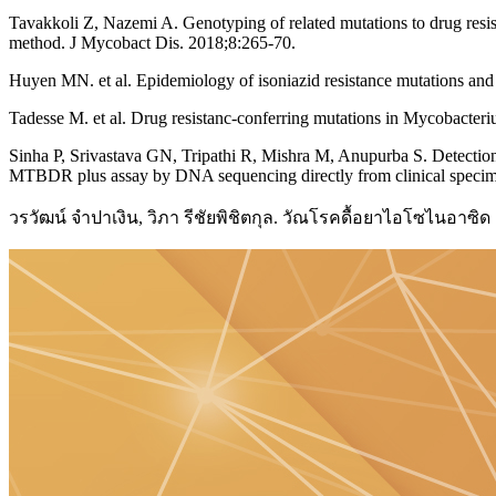
Tavakkoli Z, Nazemi A. Genotyping of related mutations to drug resi
method. J Mycobact Dis. 2018;8:265-70.
Huyen MN. et al. Epidemiology of isoniazid resistance mutations and
Tadesse M. et al. Drug resistanc-conferring mutations in Mycobacteri
Sinha P, Srivastava GN, Tripathi R, Mishra M, Anupurba S. Detection o
MTBDR plus assay by DNA sequencing directly from clinical speci
วรวัฒน์ จำปาเงิน, วิภา รีชัยพิชิตกุล. วัณโรคดื้อยาไอโซไนอาซ