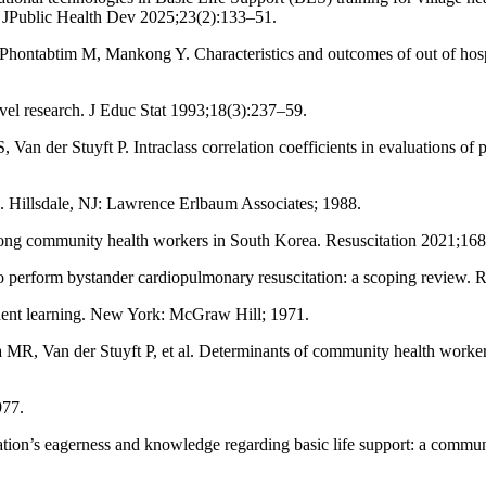
d. JPublic Health Dev 2025;23(2):133–51.
hontabtim M, Mankong Y. Characteristics and outcomes of out of hospi
vel research. J Educ Stat 1993;18(3):237–59.
 Van der Stuyft P. Intraclass correlation coefficients in evaluations o
ed. Hillsdale, NJ: Lawrence Erlbaum Associates; 1988.
g community health workers in South Korea. Resuscitation 2021;168
to perform bystander cardiopulmonary resuscitation: a scoping review.
ent learning. New York: McGraw Hill; 1971.
MR, Van der Stuyft P, et al. Determinants of community health workers’
977.
ion’s eagerness and knowledge regarding basic life support: a communi