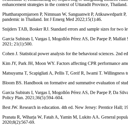
enhancement strategies in the context of Uttaradit Province, Thailan
Phattharapornjaroen P, Nimnuan W, Sanguanwit P, Atiksawedparit P, P
pandemic in Thailand. Int J Emerg Med 2022;15(1):46.
Snijders TAB, Bosker RJ. Standard errors and sample sizes for two le
Garcia Subirats I, Vargas I, Mogollón Pérez AS, De Paepe P, Malfait S,
2021; 21(1):500.
Cohen J. Statistical power analysis for the behavioral sciences. 2nd 
Kim JY, Park JH, Moon WY. Factors affecting CPR performance amon
Matsuyama T, Scapigliati A, Pellis T, Greif R, Iwami T. Willingness 
Bloom BS. Handbook on formative and summative evaluation of stud
Garcia Subirats I, Vargas I, Mogollón Pérez AS, De Paepe P, Da Silva 
Policy Plan. 2021;36(5):594–604.
Best JW. Research in education. 4th ed. New Jersey: Prentice Hall; 1
Pranata R, Wiharja W, Fatah A, Yamin M, Lukito AA. General populat
2020;8(2):567-69.