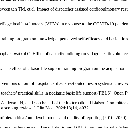
ngen TM, et al. Impact of dispatcher assisted cardiopulmonary resusc
illage health volunteers (VHVs) in response to the COVID-19 pandemic
ort training program on knowledge, perceived self-efficacy and basic lif
kawatkul C. Effect of capacity building on village health volunteers
ffect of a basic life support training program on the acquisition of
tions on out of hospital cardiac arrest outcomes: a systematic revie
eachers’ practical skills in pediatric basic life support (PBLS). Ope
nderson N, et al.; on behalf of the In- ternational Liaison Committe
s - a scoping review. J Clin Med. 2024;13(14):4032.
ierarchical/multilevel models and quality of reporting (2010–2020):
onal technologies in Basic Life Support (BLS) training for village heal