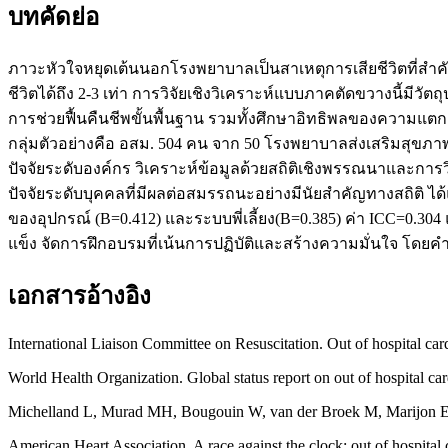
บทคัดย่อ
ภาวะหัวใจหยุดเต้นนอกโรงพยาบาลเป็นสาเหตุการเสียชีวิตที่สำคัญ
ชีวิตได้ถึง 2-3 เท่า การวิจัยเชิงวิเคราะห์แบบภาคตัดขวางนี้มี
การช่วยฟื้นคืนชีพขั้นพื้นฐาน รวมทั้งศึกษาอิทธิพลของความแตก
กลุ่มตัวอย่างคือ อสม. 504 คน จาก 50 โรงพยาบาลส่งเสริมสุข
ปัจจัยระดับองค์กร วิเคราะห์ข้อมูลด้วยสถิติเชิงพรรณนาและกา
ปัจจัยระดับบุคคลที่มีผลต่อสมรรถนะอย่างมีนัยสำคัญทางสถิติ ได
ของอุปกรณ์ (B=0.412) และระบบพี่เลี้ยง(B=0.385) ค่า ICC=0
แข็ง จัดการฝึกอบรมที่เน้นการปฏิบัติและสร้างความมั่นใจ โด
เอกสารอ้างอิง
International Liaison Committee on Resuscitation. Out of hospital car
World Health Organization. Global status report on out of hospital c
Michelland L, Murad MH, Bougouin W, van der Broek M, Marijon E. Ass
American Heart Association. A race against the clock: out of hospital 