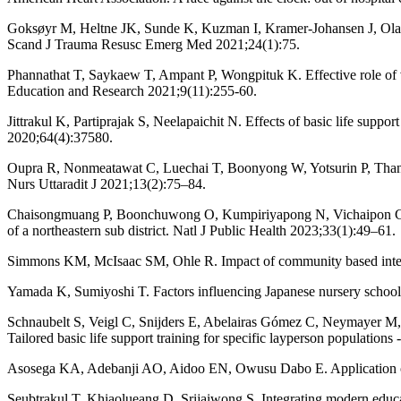
Goksøyr M, Heltne JK, Sunde K, Kuzman I, Kramer-Johansen J, Olasvee
Scand J Trauma Resusc Emerg Med 2021;24(1):75.
Phannathat T, Saykaew T, Ampant P, Wongpituk K. Effective role of v
Education and Research 2021;9(11):255-60.
Jittrakul K, Partiprajak S, Neelapaichit N. Effects of basic life supp
2020;64(4):37580.
Oupra R, Nonmeatawat C, Luechai T, Boonyong W, Yotsurin P, Thanapha
Nurs Uttaradit J 2021;13(2):75–84.
Chaisongmuang P, Boonchuwong O, Kumpiriyapong N, Vichaipon C. The e
of a northeastern sub district. Natl J Public Health 2023;33(1):49–61.
Simmons KM, McIsaac SM, Ohle R. Impact of community based interven
Yamada K, Sumiyoshi T. Factors influencing Japanese nursery school t
Schnaubelt S, Veigl C, Snijders E, Abelairas Gómez C, Neymayer M, A
Tailored basic life support training for specific layperson population
Asosega KA, Adebanji AO, Aidoo EN, Owusu Dabo E. Application of h
Seubtrakul T, Khiaolueang D, Srijaiwong S. Integrating modern educati