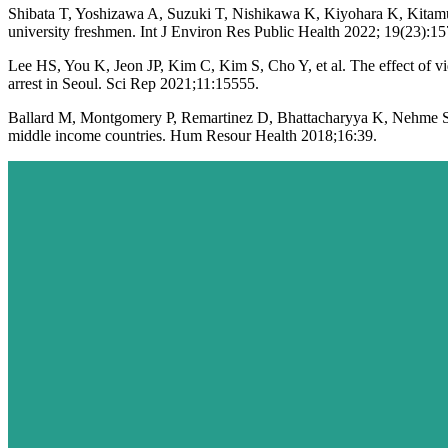
Shibata T, Yoshizawa A, Suzuki T, Nishikawa K, Kiyohara K, Kitamur
university freshmen. Int J Environ Res Public Health 2022; 19(23):1
Lee HS, You K, Jeon JP, Kim C, Kim S, Cho Y, et al. The effect of vid
arrest in Seoul. Sci Rep 2021;11:15555.
Ballard M, Montgomery P, Remartinez D, Bhattacharyya K, Nehme S, 
middle income countries. Hum Resour Health 2018;16:39.