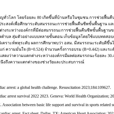
ทั่วโลก โดยร้อยละ 80 เกิดขึ้นที่บ้านหรือในชุมชน การช่วยฟื้นค
วัตถุประสงค์เพื่อศึกษาระดับสมรรถนะการช่วยฟื้นคืนชีพขั้นพื้นฐาน
ต่างระหว่างองค์กรที่มีต่อสมรรถนะการช่วยฟื้นคืนชีพขั้นพื้นฐาน
ภาพตำบล สุ่มตัวอย่างแบบหลายขั้นตอน เก็บข้อมูลโดยใช้แบบทดส
รวิเคราะห์พหุระดับ ผลการศึกษาพบว่า อสม. มีสมรรถนะระดับดีขึ้
้แก่ ความมั่นใจ (B=0.524) จำนวนครั้งการอบรม (B=0.442) และระด
.304 แสดงว่าความแตกต่างระหว่างองค์กรมีผลต่อสมรรถนะร้อยละ 3
ยคำนึงถึงความแตกต่างของช่วงวัยและประสบการณ์
diac arrest: a global health challenge. Resuscitation 2023;184:109627.
ardiac arrest survival 2022 2023. Geneva: World Health Organization; 2
ociation between basic life support and survival in sports related su
cardiac arrest. Fact sheet. Dallas, TX: American Heart Association; 202