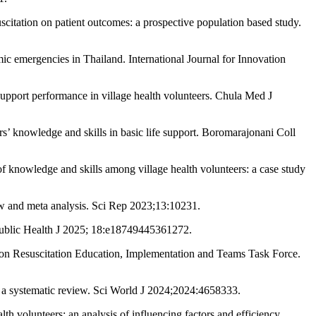
itation on patient outcomes: a prospective population based study.
 emergencies in Thailand. International Journal for Innovation
e support performance in village health volunteers. Chula Med J
’ knowledge and skills in basic life support. Boromarajonani Coll
 knowledge and skills among village health volunteers: a case study
w and meta analysis. Sci Rep 2023;13:10231.
n Public Health J 2025; 18:e18749445361272.
e on Resuscitation Education, Implementation and Teams Task Force.
 a systematic review. Sci World J 2024;2024:4658333.
th volunteers: an analysis of influencing factors and efficiency