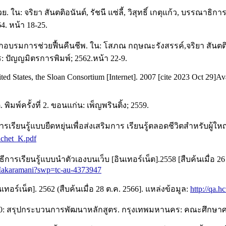
: จริยา สันตติอนันต์, รัชนี แซ่ลี้, วิสุทธิ์ เกตุแก้ว, บรรณาธิก
4. หน้า 18-25.
บรมการช่วยฟื้นคืนชีพ. ใน: โสภณ กฤษณะรังสรรค์,จริยา สันตติอนันต
: ปัญญมิตรการพิมพ์; 2562.หน้า 22-9.
ted States, the Sloan Consortium [Internet]. 2007 [cite 2023 Oct 29]Av
มพ์ครั้งที่ 2. ขอนแก่น: เพ็ญพรินติ้ง; 2559.
้แบบยืดหยุ่นเพื่อส่งเสริมการ เรียนรู้ตลอดชีวิตสำหรับผู้ใหญ่วัย
hichet_K.pdf
ียนรู้แบบนำตัวเองบนเว็บ [อินเทอร์เน็ต].2558 [สืบค้นเมื่อ 26 ต
oseMakaramani?swp=tc-au-4373947
เทอร์เน็ต]. 2562 (สืบค้นเมื่อ 28 ต.ค. 2566]. แหล่งข้อมูล:
http://qa.h
U 710: สรุปกระบวนการพัฒนาหลักสูตร. กรุงเทพมหานคร: คณะศึกษ