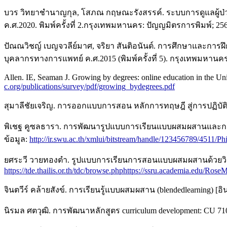
บวร วิทยาชำนาญกุล, โสภณ กฤษณะรังสรรค์. ระบบการดูแลผู้ป่วย. ใน
ค.ศ.2020. พิมพ์ครั้งที่ 2.กรุงเทพมหานคร: ปัญญมิตรการพิมพ์; 256
ปัณณวิชญ์ เบญจวลีย์มาศ, จริยา สันติอนันต์. การศึกษาและการฝึกอ
บุคลากรทางการแพทย์ ค.ศ.2015 (พิมพ์ครั้งที่ 5). กรุงเทพมหานคร
Allen. IE, Seaman J. Growing by degrees: online education in the Uni
c.org/publications/survey/pdf/growing_bydegrees.pdf
สุมาลีชัยเจริญ. การออกแบบการสอน หลักการทฤษฎี สู่การปฏิบัติ. พิ
พิเชฐ คูซลธารา. การพัฒนารูปแบบการเรียนแบบผสมผสานและการเรียนรู
ข้อมูล:
http://ir.swu.ac.th/xmlui/bitstream/handle/123456789/4511/P
ยศระวี วายทองตำ. รูปแบบการเรียนการสอนแบบผสมผสานด้วยวิธีการเร
https://tde.thailis.or.th/tdc/browse.phphttps://ssru.academia.edu/R
จินตวีร์ คล้ายสังข์. การเรียนรู้แบบผสมผสาน (blendedlearning) [อิน
นิรมล ศตวุฒิ. การพัฒนาหลักสูตร curriculum development: C