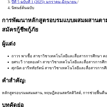
ปีที่ 5 ฉบับที่ 1 (2025): มกราคม-มิถุนายน
/
นิพนธ์ต้นฉบับ
การพัฒนาหลักสูตรอบรมแบบผสมผสานตามแนวค
สมัครกู้ชีพกู้ภัย
ผู้แต่ง
ถาวร พาเชื้อ
สาขาวิชาเทคโนโลยีและสื่อสารการศึกษา 
ยศระวี วายทองคำ
สาขาวิชาเทคโนโลยีและสื่อสารการศ
ศุภนิต อารีหทัยรัตน์
สาขาวิชาเทคโนโลยีและสื่อสารการ
คำสำคัญ:
หลักสูตรอบรมผสมผสาน, ทฤษฎีคอนสตรัคติวิสต์, การช่วยฟื้นคืนชีพ
บทคัดย่อ