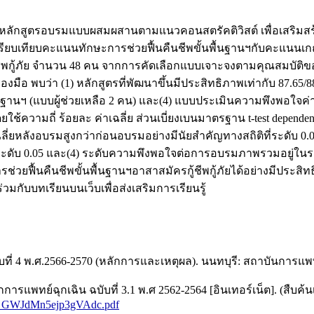
พัฒนาหลักสูตรอบรมแบบผสมผสานตามแนวคอนสตรัคติวิสต์ เพื่อเสริมสร
ปรียบเทียบคะแนนทักษะการช่วยฟื้นคืนชีพขั้นพื้นฐานฯกับคะแนนเ
ู้ชีพกู้ภัย จำนวน 48 คน จากการคัดเลือกแบบเจาะจงตามคุณสมบัติของห
งมือ พบว่า (1) หลักสูตรที่พัฒนาขึ้นมีประสิทธิภาพเท่ากับ 87.6
ื้นฐานฯ (แบบผู้ช่วยเหลือ 2 คน) และ(4) แบบประเมินความพึงพอใจค่า
วามถี่ ร้อยละ ค่าเฉลี่ย ส่วนเบี่ยงเบนมาตรฐาน t-test dependent แ
ลี่ยหลังอบรมสูงกว่าก่อนอบรมอย่างมีนัยสำคัญทางสถิติที่ระดับ 0.0
ะดับ 0.05 และ(4) ระดับความพึงพอใจต่อการอบรมภาพรวมอยู่ในระดับ
ื้นคืนชีพขั้นพื้นฐานฯอาสาสมัครกู้ชีพกู้ภัยได้อย่างมีประสิทธิ
ับบทเรียนบนเว็บเพื่อส่งเสริมการเรียนรู้
ี่ 4 พ.ศ.2566-2570 (หลักการและเหตุผล). นนทบุรี: สถาบันการแพทย
ย์ฉุกเฉิน ฉบับที่ 3.1 พ.ศ 2562-2564 [อินเทอร์เน็ต]. (สืบค้นเมื
037_GWJdMn5ejp3gVAdc.pdf