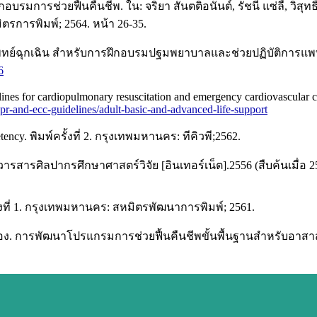
มการช่วยฟื้นคืนชีพ. ใน: จริยา สันตติอนันต์, รัชนี แซ่ลี้, วิสุทธ
ิตรการพิมพ์; 2564. หน้า 26-35.
์ฉุกเฉิน สำหรับการฝึกอบรมปฐมพยาบาลและช่วยปฏิบัติการแพทย์ขั้นพ
6
es for cardiopulmonary resuscitation and emergency cardiovascular car
/cpr-and-ecc-guidelines/adult-basic-and-advanced-life-support
y. พิมพ์ครั้งที่ 2. กรุงเทพมหานคร: ทีคิวพี;2562.
รศิลปากรศึกษาศาสตร์วิจัย [อินเทอร์เน็ต].2556 (สืบค้นเมื่อ 25 ต
ที่ 1. กรุงเทพมหานคร: สหมิตรพัฒนาการพิมพ์; 2561.
รือง. การพัฒนาโปรแกรมการช่วยฟื้นคืนชีพขั้นพื้นฐานสำหรับอา