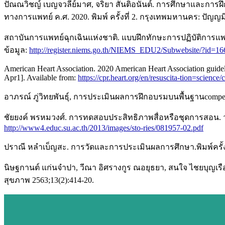
ปัณณวิชญ์ เบญจวลีย์มาศ, จริยา สันติอนันต์. การศึกษาและการฝึกอบร
ทางการแพทย์ ค.ศ. 2020. พิมพ์ ครั้งที่ 2. กรุงเทพมหานคร: ปัญญม
สถาบันการแพทย์ฉุกเฉินแห่งชาติ. แบบฝึกทักษะการปฏิบัติการแพทย
ข้อมูล:
http://register.niems.go.th/NIEMS_EDU2/Subwebsite/?id=16
American Heart Association. 2020 American Heart Association guidelin
Apr1]. Available from:
https://cpr.heart.org/en/resuscita-tion=science
อาภรณ์ ภู่วิทยพันธุ์, การประเมินผลการฝึกอบรมบนพื้นฐานcompetenc
ชัยยงค์ พรหมวงศ์. การทดสอบประสิทธิภาพสื่อหรือชุดการสอน. วารสา
http://www4.educ.su.ac.th/2013/images/sto-ries/081957-02.pdf
ปราณี หลำเบ็ญสะ. การวัดและการประเมินผลการศึกษา.พิมพ์ครั้ง
นิษฐกานต์ แก่นจำปา, วีณา อิศรางกูร ณอยุธยา, สนใจ ไชยบุญเ
สุขภาพ 2563;13(2):414-20.