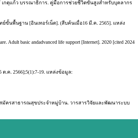
ิ์ เกตุแก้ว บรรณาธิการ. คู่มือการช่วยชีวิตขั้นสูงสำหรับบุคลากร
ื้นฐาน [อินเทอร์เน็ต]. (สีบค้นเมื่อ16 มี.ค. 2565]. แหล่ง
e. Adult basic andadvanced life support [Internet]. 2020 [cited 2024
.ค. 2566];5(1):7-19. แหล่งข้อมูล:
สาสมัครสาธารณสุขประจำหมู่บ้าน. วารสารวิจัยและพัฒนาระบบ