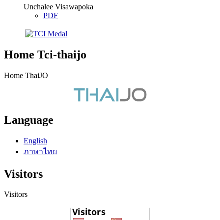
Unchalee Visawapoka
PDF
Home Tci-thaijo
Home ThaiJO
Language
English
ภาษาไทย
Visitors
Visitors