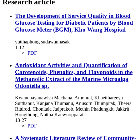
Research article
The Development of Service Quality in Blood
Glucose Testing for Diabetic Patients by Blood
Glucose Meter (BGM), Kho Wang Hospital
yutthaphong sudawannasak
1-12
PDF
Antioxidant Activities and Quantification of
Carotenoids, Phenolics, and Flavonoids in the
Methanolic Extract of the Marine Microalga
Odontella sp.
Kwanchayanawish Machana, Amonrat, Khaetthareeya
Sutthanut, Kanjana Thumanu, Anusorn Thumpitak, Theera
Rittirod, Chonlada Jadprakob, Methin Phadungkit, Jakkrit
Hongthong, Nattha Kaewnopparat
13-27
PDF
A Systematic Literature Review of Community-