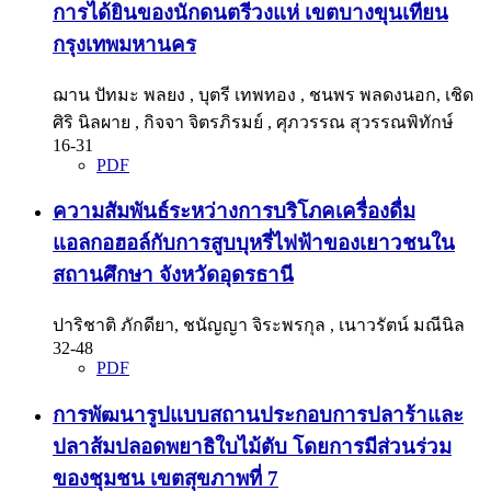
การได้ยินของนักดนตรีวงแห่ เขตบางขุนเทียน
กรุงเทพมหานคร
ฌาน ปัทมะ พลยง , บุตรี เทพทอง , ชนพร พลดงนอก, เชิด
ศิริ นิลผาย , กิจจา จิตรภิรมย์ , ศุภวรรณ สุวรรณพิทักษ์
16-31
PDF
ความสัมพันธ์ระหว่างการบริโภคเครื่องดื่ม
แอลกอฮอล์กับการสูบบุหรี่ไฟฟ้าของเยาวชนใน
สถานศึกษา จังหวัดอุดรธานี
ปาริชาติ ภักดียา, ชนัญญา จิระพรกุล , เนาวรัตน์ มณีนิล
32-48
PDF
การพัฒนารูปแบบสถานประกอบการปลาร้าและ
ปลาส้มปลอดพยาธิใบไม้ตับ โดยการมีส่วนร่วม
ของชุมชน เขตสุขภาพที่ 7