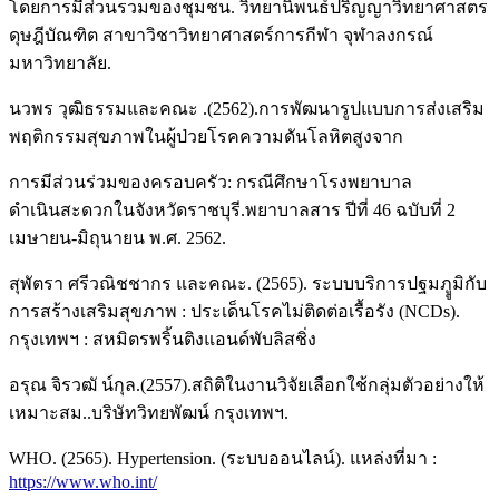
โดยการมีส่วนรวมของชุมชน. วิทยานิพนธ์ปริญญาวิทยาศาสตร
ดุษฎีบัณฑิต สาขาวิชาวิทยาศาสตร์การกีฬา จุฬาลงกรณ์
มหาวิทยาลัย.
นวพร วุฒิธรรมและคณะ .(2562).การพัฒนารูปแบบการส่งเสริม
พฤติกรรมสุขภาพในผู้ป่วยโรคความดันโลหิตสูงจาก
การมีส่วนร่วมของครอบครัว: กรณีศึกษาโรงพยาบาล
ดำเนินสะดวกในจังหวัดราชบุรี.พยาบาลสาร ปีที่ 46 ฉบับที่ 2
เมษายน-มิถุนายน พ.ศ. 2562.
สุพัตรา ศรีวณิชชากร และคณะ. (2565). ระบบบริการปฐมภููมิกับ
การสร้างเสริมสุขภาพ : ประเด็นโรคไม่ติดต่อเรื้อรัง (NCDs).
กรุงเทพฯ : สหมิตรพริ้นติงแอนด์พับลิสชิ่ง
อรุณ จิรวฒั น์กุล.(2557).สถิติในงานวิจัยเลือกใช้กลุ่มตัวอย่างให้
เหมาะสม..บริษัทวิทยพัฒน์ กรุงเทพฯ.
WHO. (2565). Hypertension. (ระบบออนไลน์). แหล่งที่มา :
https://www.who.int/