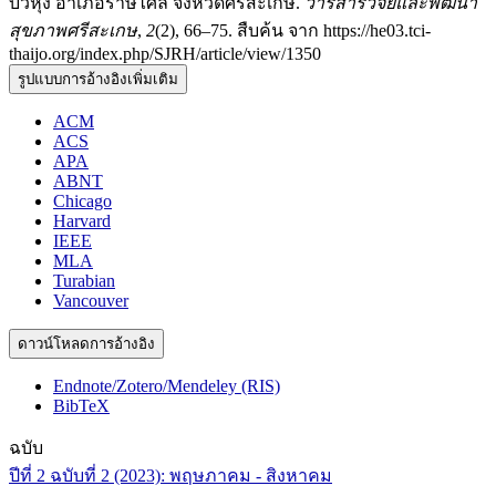
บัวหุ่ง อำเภอราษีไศล จังหวัดศรีสะเกษ.
วารสารวิจัยและพัฒนา
สุขภาพศรีสะเกษ
,
2
(2), 66–75. สืบค้น จาก https://he03.tci-
thaijo.org/index.php/SJRH/article/view/1350
รูปแบบการอ้างอิงเพิ่มเติม
ACM
ACS
APA
ABNT
Chicago
Harvard
IEEE
MLA
Turabian
Vancouver
ดาวน์โหลดการอ้างอิง
Endnote/Zotero/Mendeley (RIS)
BibTeX
ฉบับ
ปีที่ 2 ฉบับที่ 2 (2023): พฤษภาคม - สิงหาคม