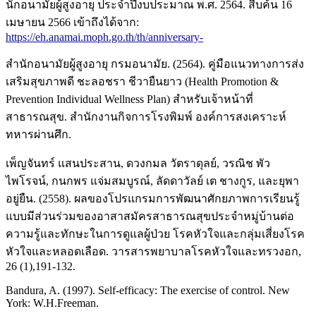
นักอนามัยผู้สูงอายุ ประจําปีงบประมาณ พ.ศ. 2564. สืบค้น 16
เมษายน 2566 เข้าถึงได้จาก:
https://eh.anamai.moph.go.th/th/anniversary-
สำนักอนามัยผู้สูงอายุ กรมอนามัย. (2564). คู่มือแนวทางการส่ง
เสริมสุขภาพดี ชะลอชรา ชีวายืนยาว (Health Promotion &
Prevention Individual Wellness Plan) สำหรับเจ้าหน้าที่
สาธารณสุข. สำนักงานกิจการโรงพิมพ์ องค์การสงเคราะห์
ทหารผ่านศึก.
เพ็ญจันทร์ แสนประสาน, ดวงกมล วัตราดุลย์, วรณิช พัว
ไพโรจน์, กนกพร แจ่มสมบูรณ์, ลัดดาวัลย์ เต ชางกูร, และยุพา
อยู่ยืน. (2558). ผลของโปรแกรมการพัฒนาศักยภาพการเรียนรู้
แบบมีส่วนร่วมของอาสาสมัครสาธารณสุขประจำหมู่บ้านต่อ
ความรู้และทักษะในการดูแลผู้ป่วย โรคหัวใจและกลุ่มเสี่ยงโรค
หัวใจและหลอดเลือด. วารสารพยาบาลโรคหัวใจและทรวงอก,
26 (1),191-132.
Bandura, A. (1997). Self-efficacy: The exercise of control. New
York: W.H.Freeman.