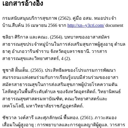
เอกสารอ้างอิง
กรมสนับสนุนบริการสุขภาพ (2562). คู่มือ อสม. หมอประจำ
บ้าน.สืบค้น 16 เมษายน 2566 จาก
http://xn--y3cri.com/
document
ชลิยา ศิริกาล และคณะ. (2564). บทบาทของอาสาสมัคร
สาธารณสุขประจำหมู่บ้านในการส่งเสริมสุขภาพผู้สูงอายุ ตำบล
ธาตุ อำเภอวารินชำราบ จังหวัดอุบลราชธานี. วารสาร
สาธารณสุขและวิทยาศาสตร์, 4 (2).
ชูชาติ ฝั้นเต็ม. (2565). ประสิทธิผลของโปรแกรมการพัฒนา
สมรรถนะแห่งตนร่วมกับการเรียนรู้แบบมีส่วนร่วมของอาสา
สมัครสาธารณสุขในการส่งเสริมสุขภาพผู้ป่วยโรคความดัน
โลหิตสูงในพื้นที่ระดับตำบล ของจังหวัดอุตรดิตถ์. วิทยานิพนธ์
สาธารณสุขศาสตรมหาบัณฑิต, คณะวิทยาศาสตร์และ
เทคโนโลยี, มหาวิทยาลัยราชภัฏอุตรดิตถ์.
ชัชวาล วงค์สารี และศุภลักษณ์ พื้นทอง. (2561). ภาวะสมอง
เสื่อมในผู้สูงอายุ : การพยาบาลและการดูแลญาติผู้ดูแล. วารสาร