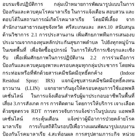
อบรมเชิงปฏิบัติการ กลุ่มเป้าหมายการพัฒนารูปแบบในการ
ป้องกันและควบคุมโรคมาลาเรีย ในการแจ้งเตือน สอบสวน และ
ตอบโต้ในสถานการณ์เกิดโรคมาลาเรีย โดยมีพี่เลี้ยง จาก
สำนักงานสาธารณสุขจังหวัด ศรีสะเกษและ สคร.10 สนับสนุน
ด้านวิชาการ 2.1 การประสานงาน เพิ่มศักยภาพทีมการเสนองบ
ประมาณจากกองทุนหลักประกันสุขภาพตำบล ไปยังทุกหมู่บ้าน
ในเขตพื้นที่ เพื่อจัดซื้ออุปกรณ์ ในการให้บริการเชิงรุกและเชิง
รับ เพื่อเพิ่มศักยภาพในการปฏิบัติงาน 2.2 การร่วมมือการ
ป้องกันและควบคุมยุงพาหะครอบคลุมทุกกลุ่มประชากร โดยพ่น
กระท่อมหรือที่พักด้วยสารเคมีชนิดมีฤทธิ์ตกค้าง (Indoor
Residual Spray: IRS) แจกมุ้งชุบสารเคมีชนิดมีฤทธิ์คงทน
ยาวนาน (LLIN) แจกยาทากันยุงให้ครอบคลุมการใช้แอพพลิ
เคชั่นไลน์ ในการแจ้งเตือนสำหรับผู้มาประกอบอาชีพในพื้นที่
เสี่ยง 3.การสังเกต การ การติดตาม โดยการให้บริการ เจาะเลือด
ด้วยชุดตรวจ RDT การตรวจจับการแจ้งข่าวในรูปแบบ แอพพลิ
เคชั่นไลน์ กระตุ้นเตือน แจ้งข่าวผู้มีอาการป่วยคล้ายโรค
มาลาเรีย การเก็บสถิติในรอบปีเพื่อวางแผนพัฒนารูปแบบงาน
ป้องกันโรคมาลาเรีย 4.สะท้อนผล การสรุปตามภาระกิจ หน่วย