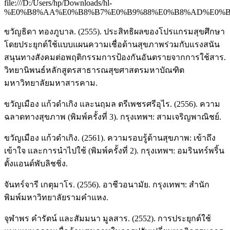
file:///D:/Users/hp/Downloads/hl-
%E0%B8%AA%E0%B8%B7%E0%B9%88%E0%B8%AD%E0%B8
ขวัญธิดา ทองภูบาล. (2555). ประสิทธิผลของโปรแกรมสุขศึกษา
โดยประยุกต์ใช้แบบแผนความเชื่อด้านสุขภาพร่วมกับแรงสนัน
สนุนทางสังคมต่อพฤติกรรมการป้องกันอันตรายจากการใช้สาร.
วิทยานิพนธ์หลักสูตรสาธารณสุขศาสตรมหาบัณฑิต
มหาวิทยาลัยมหาสารคาม.
ขวัญเมือง แก้วดำเกิง และนฤมล ตรีเพชรศรีอุไร. (2556). ความ
ฉลาดทางสุขภาพ (พิมพ์ครั้งที่ 3). กรุงเทพฯ: สามเจริญพาณิชย์.
ขวัญเมือง แก้วดำเกิง. (2561). ความรอบรู้ด้านสุขภาพ: เข้าถึง
เข้าใจ และการนำไปใช้ (พิมพ์ครั้งที่ 2). กรุงเทพฯ: อมรินทร์พริ้น
ตั้งแอนด์พับลิชชิ่ง.
จันทร์จารี เกตุมาโร. (2556). อาชีวอนามัย. กรุงเทพฯ: สำนัก
พิมพ์มหาวิทยาลัยรามคำแหง.
จุฬาพร คำรัตน์ และสัมมนา มูลสาร. (2552). การประยุกต์ใช้