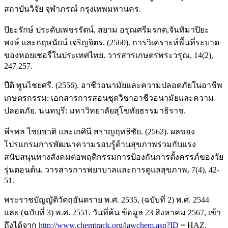
สถาบันวิจัย จุฬาภรณ์ กรุงเทพมหานคร.
ปิยะรักษ์ ประดับเพชรรัตน์, สยาม อรุณศรีมรกต,จันทิมาปิยะ
พงษ์ และกฤษนัยน์ เจริญจิตร. (2560). การวิเคราะห์พื้นที่ระบาด
ของหอยเชอรี่ในประเทศไทย. วารสารเกษตรพระวรุณ, 14(2),
247 257.
ปีติ พูนไชยศรี. (2556). อาชีวอนามัยและความปลอดภัยในอาชีพ
เกษตรกรรม: เอกสารการสอนชุดวิชาอาชีวอนามัยและความ
ปลอดภัย. นนทบุรี: มหาวิทยาลัยสุโขทัยธรรมาธิราช.
พีรพล ไชยชาติ และเกศินี สราญฤทธิชัย. (2562). ผลของ
โปรแกรมการพัฒนาความรอบรู้ด้านสุขภาพร่วมกับแรง
สนับสนุนทางสังคมต่อพฤติกรรมการป้องกันการตั้งครรภ์ของวัย
รุ่นตอนต้น. วารสารการพยาบาลและการดูแลสุขภาพ, 7(4), 42-
51.
พระราชบัญญัติวัตถุอันตราย พ.ศ. 2535, (ฉบับที่ 2) พ.ศ. 2544
และ (ฉบับที่ 3) พ.ศ. 2551. วันที่ค้น ข้อมูล 23 สิงหาคม 2567, เข้า
ถึงได้จาก
http://www.chemtrack.org/lawchem.asp?ID
= HAZ.