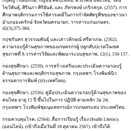
กฤติญา แสงภักดี, กัญจน์ ศิลปะสิทธ์ิ, ดวงรัตน์ แพงไทย, วสินี
ไขว้พันธุ์, ศิรินภา ศิริยันต์, และ ภัทรพงษ์ เกริกสกุล. (2557). การ
ศึกษาพฤติกรรมการใช้สารเคมีในการกำจัดศัตรูพืชของชาวนา
อำเภอองครักษ์ จังหวัดนครนายก. วารสารแก่นเกษตร,
42(3),375-384.
กฤชกันทร สุวรรณพันธุ์ และเสาวลักษณ์ ศรีดาเกษ. (2562).
ความรอบรู้ด้านสุขภาพของเกษตรกรผู้ ปลูกสับปะรดในเขต
สุขภาพที่ 8.วารสารวิจัยและพัฒนาระบบสุขภาพ, 12(1), 150-157.
กองสุขศึกษา. (2559). การสร้างเสริมและประเมินความรอบรู้
ด้านสุขภาพและพฤติกรรมสุขภาพ. กรุงเทพฯ: โรงพิมพ์นิว
ธรรมดาการพิมพ์ (ประเทศไทย).
กองสุขศึกษา. (2556). คู่มือประเมินความรอบรู้ด้านสุขภาพของ
คนไทย อายุ 15 ปี ขึ้นไปในการ ปฏิบัติ ตามหลัก 3อ 2ส.
กรุงเทพฯ: โรงพิมพ์ชุมนุมสหกรณ์การเกษตรแห่ง ประเทศไทย.
กรมควบคุมโรค. (2564). สื่อการเรียนรู้ เรื่อง Health Literacy.
(ออนไลน์). (เข้าถึงเมื่อวันที่ 18 ตุลาคม 2567). เข้าถึงได้