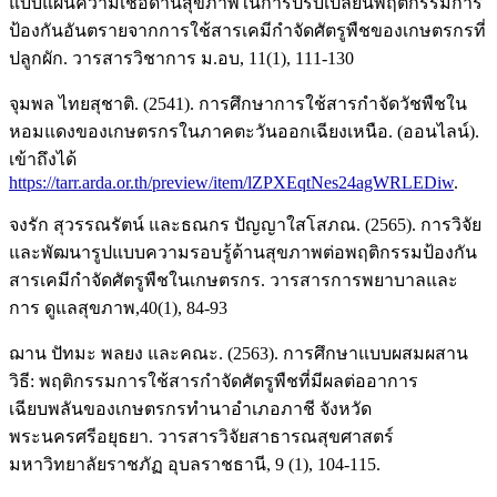
แบบแผนความเชื่อด้านสุขภาพในการปรับเปลี่ยนพฤติกรรมการ
ป้องกันอันตรายจากการใช้สารเคมีกำจัดศัตรูพืชของเกษตรกรที่
ปลูกผัก. วารสารวิชาการ ม.อบ, 11(1), 111-130
จุมพล ไทยสุชาติ. (2541). การศึกษาการใช้สารกำจัดวัชพืชใน
หอมแดงของเกษตรกรในภาคตะวันออกเฉียงเหนือ. (ออนไลน์).
เข้าถึงได้
https://tarr.arda.or.th/preview/item/lZPXEqtNes24agWRLEDiw
.
จงรัก สุวรรณรัตน์ และธณกร ปัญญาใสโสภณ. (2565). การวิจัย
และพัฒนารูปแบบความรอบรู้ด้านสุขภาพต่อพฤติกรรมป้องกัน
สารเคมีกำจัดศัตรูพืชในเกษตรกร. วารสารการพยาบาลและ
การ ดูแลสุขภาพ,40(1), 84-93
ฌาน ปัทมะ พลยง และคณะ. (2563). การศึกษาแบบผสมผสาน
วิธี: พฤติกรรมการใช้สารกำจัดศัตรูพืชที่มีผลต่ออาการ
เฉียบพลันของเกษตรกรทำนาอำเภอภาชี จังหวัด
พระนครศรีอยุธยา. วารสารวิจัยสาธารณสุขศาสตร์
มหาวิทยาลัยราชภัฏ อุบลราชธานี, 9 (1), 104-115.