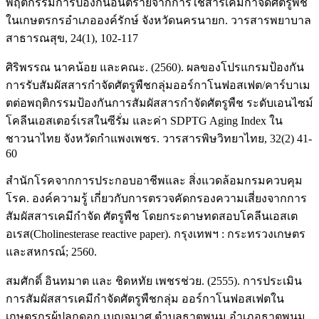
พฤติกรรมการป้องกันอันตรายจากการใช้สารเคมีกำจัดศัตรูพืช
ในเกษตรกรอำเภอองค์รักษ์ จังหวัดนครนายก. วารสารพยาบาล
สาธารณสุข, 24(1), 102-117
ศิริพรรณ นาคน้อย และคณะ. (2560). ผลของโปรแกรมป้องกัน
การรับสัมผัสสารกำจัดศัตรูพืชกลุ่มออร์กาโนฟอสเฟต/คาร์บาเม
ตต่อพฤติกรรมป้องกันการสัมผัสสารกำจัดศัตรูพืช ระดับเอนไซม์
โคลีนเอสเตอร์เรสในซีรั่ม และค่า SDPTG Aging Index ใน
ชาวนาไทย จังหวัดกำแพงเพชร. วารสารพิษวิทยาไทย, 32(2) 41-
60
สำนักโรคจากการประกอบอาชีพและ สิ่งแวดล้อมกรมควบคุม
โรค. องค์ความรู้ เกี่ยวกับการตรวจคัดกรองความเสี่ยงจากการ
สัมผัสสารเคมีกำจัด ศัตรูพืช โดยกระดาษทดสอบโคลีนเอสเต
อเรส(Cholinesterase reactive paper). กรุงเทพฯ : กระทรวงเกษตร
และสหกรณ์; 2560.
สมศักดิ์ อินทมาต และ ชิดหทัย เพชรช่วย. (2555). การประเมิน
การสัมผัสสารเคมีกำจัดศัตรูพืชกลุ่ม ออร์กาโนฟอสเฟตใน
เกษตรกรผู้ปลุกดอก เบญจมาศ ตำบลธาตุพนม อำเภอธาตุพนม