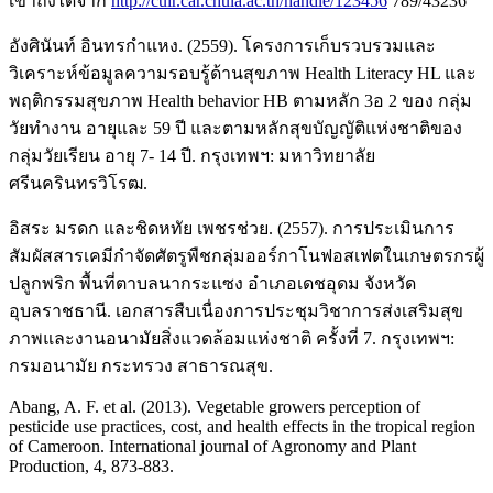
เข้าถึงได้จาก
http://cuir.car.chula.ac.th/handle/123456
789/43236
อังศินันท์ อินทรกำแหง. (2559). โครงการเก็บรวบรวมและ
วิเคราะห์ข้อมูลความรอบรู้ด้านสุขภาพ Health Literacy HL และ
พฤติกรรมสุขภาพ Health behavior HB ตามหลัก 3อ 2 ของ กลุ่ม
วัยทำงาน อายุและ 59 ปี และตามหลักสุขบัญญัติแห่งชาติของ
กลุ่มวัยเรียน อายุ 7- 14 ปี. กรุงเทพฯ: มหาวิทยาลัย
ศรีนครินทรวิโรฒ.
อิสระ มรดก และชิดหทัย เพชรช่วย. (2557). การประเมินการ
สัมผัสสารเคมีกำจัดศัตรูพืชกลุ่มออร์กาโนฟอสเฟตในเกษตรกรผู้
ปลูกพริก พื้นที่ตาบลนากระแซง อำเภอเดชอุดม จังหวัด
อุบลราชธานี. เอกสารสืบเนื่องการประชุมวิชาการส่งเสริมสุข
ภาพและงานอนามัยสิ่งแวดล้อมแห่งชาติ ครั้งที่ 7. กรุงเทพฯ:
กรมอนามัย กระทรวง สาธารณสุข.
Abang, A. F. et al. (2013). Vegetable growers perception of
pesticide use practices, cost, and health effects in the tropical region
of Cameroon. International journal of Agronomy and Plant
Production, 4, 873-883.