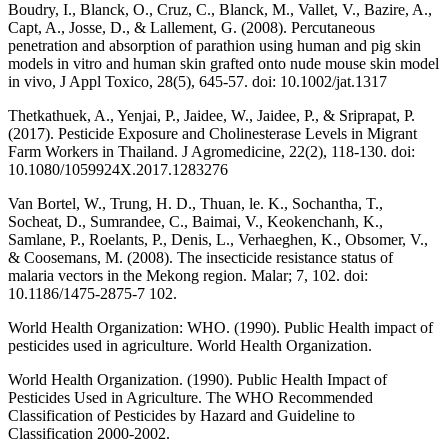
Boudry, I., Blanck, O., Cruz, C., Blanck, M., Vallet, V., Bazire, A.,
Capt, A., Josse, D., & Lallement, G. (2008). Percutaneous
penetration and absorption of parathion using human and pig skin
models in vitro and human skin grafted onto nude mouse skin model
in vivo, J Appl Toxico, 28(5), 645-57. doi: 10.1002/jat.1317
Thetkathuek, A., Yenjai, P., Jaidee, W., Jaidee, P., & Sriprapat, P.
(2017). Pesticide Exposure and Cholinesterase Levels in Migrant
Farm Workers in Thailand. J Agromedicine, 22(2), 118-130. doi:
10.1080/1059924X.2017.1283276
Van Bortel, W., Trung, H. D., Thuan, le. K., Sochantha, T.,
Socheat, D., Sumrandee, C., Baimai, V., Keokenchanh, K.,
Samlane, P., Roelants, P., Denis, L., Verhaeghen, K., Obsomer, V.,
& Coosemans, M. (2008). The insecticide resistance status of
malaria vectors in the Mekong region. Malar; 7, 102. doi:
10.1186/1475-2875-7 102.
World Health Organization: WHO. (1990). Public Health impact of
pesticides used in agriculture. World Health Organization.
World Health Organization. (1990). Public Health Impact of
Pesticides Used in Agriculture. The WHO Recommended
Classification of Pesticides by Hazard and Guideline to
Classification 2000-2002.