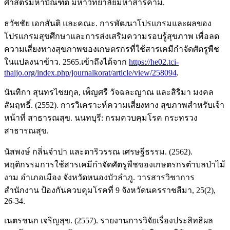
ศาสตรมหาบัณฑิต มหาวิทยาลัยมหาสารคาม.
ธวัชชัย เอกสันติ และคณะ. การพัฒนาโปรแกรมและผลของ
โปรแกรมสุขศึกษาและการส่งเสริมความรอบรู้สุขภาพ เพื่อลด
ความเสี่ยงทางสุขภาพของเกษตรกรที่ใช้สารเคมีกำจัดศัตรูพืช
ในแปลงนาข้าว. 2565.เข้าถึงได้จาก
https://he02.tci-
thaijo.org/index.php/journalkorat/article/view/258094
.
นันทิกา สุนทรไชยกุล, เพ็ญศรี วัจฉละญาณ และสิริมา มงคล
สัมฤทธิ์. (2552). การวิเคราะห์ความเสี่ยงทาง สุขภาพสำหรับเจ้า
หน้าที่ สาธารณสุข. นนทบุรี: กรมควบคุมโรค กระทรวง
สาธารณสุข.
นัสพงษ์ กลิ่นจำปา และดาริวรรณ เศรษฐีธรรม. (2562).
พฤติกรรมการใช้สารเคมีกำจัดศัตรูพืชของเกษตรกรตำบลป่าไม้
งาม อำเภอเมือง จังหวัดหนองบัวลำภู. วารสารวิชาการ
สำนักงาน ป้องกันควบคุมโรคที่ 9 จังหวัดนครราชสีมา, 25(2),
26-34.
เนตรชนก เจริญสุข. (2557). รายงานการวิจัยเรื่องประสิทธิผล