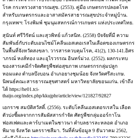
โรค กระทรวงสาธารณสุข. (2553). คู่มือ เกษตรกรปลอดโรค
สำหรับเกษตรกรและอาสาสมัครสาธารณสุขประจำหมู่บ้าน.
กรุงเทพฯ: โรงพิมพ์ ชุมนุมสหกรณ์การเกษตร แห่งประเทศไทย.
สุนันท์ ศรีวิรัตน์ และสุวพิทย์ แก้วสนิท. (2558) ปัจจัยที่มี ความ
สัมพันธ์กับระดับเอนไซม์โคลีนเอสเตอเรสในเลือดของเกษตรกร
ในพื้นที่จังหวัดสงขลา. วารสารควบคุมโรค, 41(2), 130-141.อิศร
าภรณ์ หงส์ทอง และอุไรวรรณ อินทร์ม่วง. (2552). ผลกระทบ
ของสารเคมีกำจัดศัตรูพืชต่อสุขภาพ เกษตรกรกลุ่มปลูก
หอมแดง ตำบลบึงบอน อำเภอยางชุมน้อย จังหวัดศรีสะเกษ.
นิพนธ์คณะสารธารณสุขศาสตร์ มหาวิทยาลัยขอนแก่น. เข้าถึง
ได้
https://he01.tci-
thaijo.org/index.php/kkujphr/article/view/121827/92827
เอกราช สมบัติสวัสดิ์. (2556). ระดับโคลีนเอสเตอรเรสใน เลือด
ตัวบ่งชี้ผลจากการสัมผัสสารกำจัด ศัตรูพืชกลุ่มออร์กาโน
ฟอสเฟตและคาร์บาเมตในชาวนา ตำบลธารละหลอด อำเภอ
พิมาย จังหวัด นครราชสีมา. วันที่ค้นข้อมูล 9 ธันวาคม 2562,