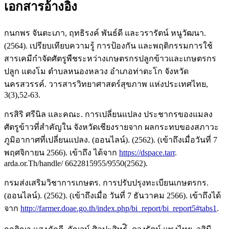
เอกสารอ้างอิง
กนกพร จันตะเภา, ฤทธิรงค์ พันธ์ดี และวรารัตน์ หนูวัฒนา.
(2564). เปรียบเทียบความรู้ การป้องกัน และพฤติกรรมการใช้
สารเคมีกำจัดศัตรูพืชระหว่างเกษตรกรปลูกข้าวและเกษตรกร
ปลูก แตงโม ตำบลหนองหลวง อำเภอท่าตะโก จังหวัด
นครสวรรค์. วารสารวิทยาศาสตร์สุขภาพ แห่งประเทศไทย,
3(3),52-63.
กรสิริ ศรีนิล และคณะ. การเปลี่ยนแปลง ประชากรของแมลง
ศัตรูข้าวที่สำคัญใน จังหวัดเชียงรายจาก ผลกระทบของสภาวะ
ภูมิอากาศที่เปลี่ยนแปลง. (ออนไลน์). (2562). (เข้าถึงเมื่อวันที่ 7
พฤศจิกายน 2566). เข้าถึง ได้จาก
https://dspace.tarr
.
arda.or.Th/handle/ 6622815955/9550(2562).
กรมส่งเสริมวิชาการเกษตร. การปรับปรุงทะเบียนเกษตรกร.
(ออนไลน์). (2562). (เข้าถึงเมื่อ วันที่ 7 ธันวาคม 2566). เข้าถึงได้
จาก
http://farmer.doae.go.th/index.php/bi_report/bi_report5#tabs1
.