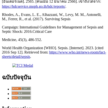
[อินเตอร์เน็ต]. 2565. [ค้นเมื่อ 12 มีนาคม 2566]. เข้าถึงได้จาก:
https://hdcservice.moph.go.th/hdc/reports/
.
Rhodes, A., Evans, L. E., Alhazzani, W., Levy, M. M., Antonelli,
M., Ferrer, R., et al. (2017). Surviving Sepsis
Campaign: International Guidelines for Management of Sepsis and
Septic Shock: 2016.Critical Care
Medicine, 45(3), 486-552.
World Health Organization [WHO]. Sepsis. [Internet]. 2023. [cited
2016 Sep 12]. Retrieved from:
https://www.who.int/news-room/fact-
sheets/detail/sepsis
.
ฉบับปัจจุบัน