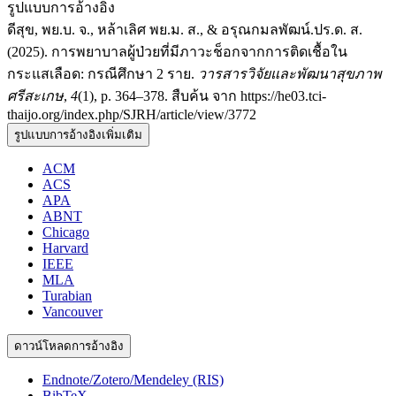
รูปแบบการอ้างอิง
ดีสุข, พย.บ. จ., หล้าเลิศ พย.ม. ส., & อรุณกมลพัฒน์.ปร.ด. ส.
(2025). การพยาบาลผู้ป่วยที่มีภาวะช็อกจากการติดเชื้อใน
กระแสเลือด: กรณีศึกษา 2 ราย.
วารสารวิจัยและพัฒนาสุขภาพ
ศรีสะเกษ
,
4
(1), p. 364–378. สืบค้น จาก https://he03.tci-
thaijo.org/index.php/SJRH/article/view/3772
รูปแบบการอ้างอิงเพิ่มเติม
ACM
ACS
APA
ABNT
Chicago
Harvard
IEEE
MLA
Turabian
Vancouver
ดาวน์โหลดการอ้างอิง
Endnote/Zotero/Mendeley (RIS)
BibTeX