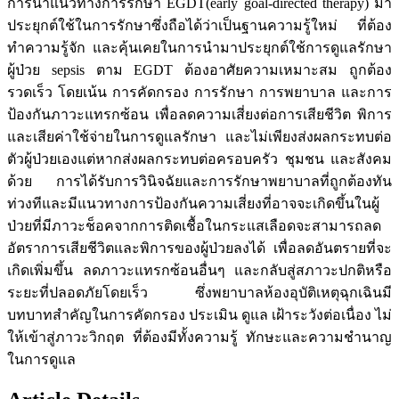
การนำแนวทางการรักษา EGDT(early goal-directed therapy) มา
ประยุกต์ใช้ในการรักษาซึ่งถือได้ว่าเป็นฐานความรู้ใหม่ ที่ต้อง
ทำความรู้จัก และคุ้นเคยในการนำมาประยุกต์ใช้การดูแลรักษา
ผู้ป่วย sepsis ตาม EGDT ต้องอาศัยความเหมาะสม ถูกต้อง
รวดเร็ว โดยเน้น การคัดกรอง การรักษา การพยาบาล และการ
ป้องกันภาวะแทรกซ้อน เพื่อลดความเสี่ยงต่อการเสียชีวิต พิการ
และเสียค่าใช้จ่ายในการดูแลรักษา และไม่เพียงส่งผลกระทบต่อ
ตัวผู้ป่วยเองแต่หากส่งผลกระทบต่อครอบครัว ชุมชน และสังคม
ด้วย การได้รับการวินิจฉัยและการรักษาพยาบาลที่ถูกต้องทัน
ท่วงทีและมีแนวทางการป้องกันความเสี่ยงที่อาจจะเกิดขึ้นในผู้
ป่วยที่มีภาวะช็อคจากการติดเชื้อในกระแสเลือดจะสามารถลด
อัตราการเสียชีวิตและพิการของผู้ป่วยลงได้ เพื่อลดอันตรายที่จะ
เกิดเพิ่มขึ้น ลดภาวะแทรกซ้อนอื่นๆ และกลับสู่สภาวะปกติหรือ
ระยะที่ปลอดภัยโดยเร็ว ซึ่งพยาบาลห้องอุบัติเหตุฉุกเฉินมี
บทบาทสำคัญในการคัดกรอง ประเมิน ดูแล เฝ้าระวังต่อเนื่อง ไม่
ให้เข้าสู่ภาวะวิกฤต ที่ต้องมีทั้งความรู้ ทักษะและความชำนาญ
ในการดูแล