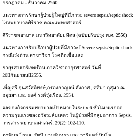
กรกฎาคม - ธันวาคม 2560.
แนวทางการรักษาผู้ป่วยผู้ใหญ่ที่มีภาวะ severe sepsis/septic shock
โรงพยาบาลศิริราช คณะแพทยศาสตร์
ศิริราชพยาบาล มหาวิทยาลัยมหิดล (ฉบับปรับปรุง พ.ศ. 2556)
แนวทางการรับปรึกษาผู้ป่วยที่มีภาวะSevere sepsis/Septic shock
กรณีเร่งด่วน สาขาวิชา โรคติดเชื้อและ
อายุรศาสตร์เขตร้อน ภาควิชาอายุรศาสตร์ วันที่
20กันยายน2555.
เพ็ญศรี อุ่นสวัสดิพงษ์,กรองกาญจน์ สังกาศ , ศศิมา กุสุมา ณ
อยุธยา และ ยงค์ รงค์รุ่งเรือง. 2554.
ผลของกิจกรรมพยาบาลเป้าหมายในระยะ 6 ชั่วโมงแรกต่อ
ความรุนแรงของอวัยวะล้มเหลว ในผู้ป่วยที่มีกลุ่มอาการ Sepsis.
วารสาร พยาบาลศาสตร์. 29(2): 102-110.
ภาพิมล โกมล, รัชนี นามจันทรา และ วารินทร์ บินโฮ