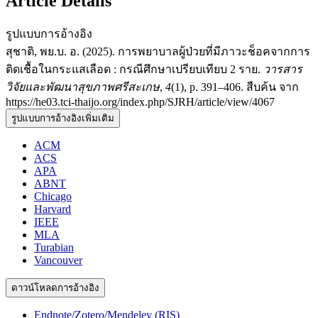
Article Details
รูปแบบการอ้างอิง
สุชาติ, พย.บ. อ. (2025). การพยาบาลผู้ป่วยที่มีภาวะช็อคจากการ
ติดเชื้อในกระแสเลือด : กรณีศึกษาเปรียบเทียบ 2 ราย.
วารสาร
วิจัยและพัฒนาสุขภาพศรีสะเกษ
,
4
(1), p. 391–406. สืบค้น จาก
https://he03.tci-thaijo.org/index.php/SJRH/article/view/4067
รูปแบบการอ้างอิงเพิ่มเติม
ACM
ACS
APA
ABNT
Chicago
Harvard
IEEE
MLA
Turabian
Vancouver
ดาวน์โหลดการอ้างอิง
Endnote/Zotero/Mendeley (RIS)