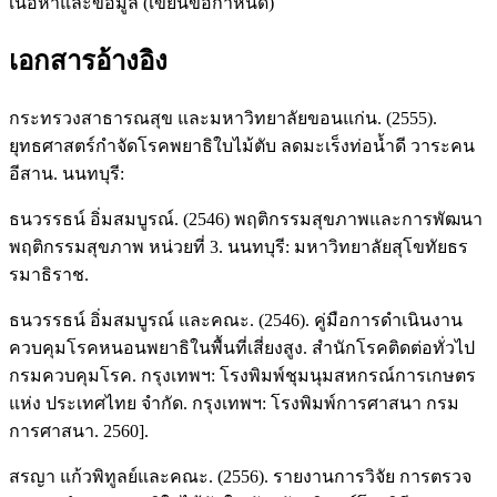
เนื้อหาและข้อมูล (เขียนข้อกำหนด)
เอกสารอ้างอิง
กระทรวงสาธารณสุข และมหาวิทยาลัยขอนแก่น. (2555).
ยุทธศาสตร์กำจัดโรคพยาธิใบไม้ตับ ลดมะเร็งท่อน้ำดี วาระคน
อีสาน. นนทบุรี:
ธนวรรธน์ อิ่มสมบูรณ์. (2546) พฤติกรรมสุขภาพและการพัฒนา
พฤติกรรมสุขภาพ หน่วยที่ 3. นนทบุรี: มหาวิทยาลัยสุโขทัยธร
รมาธิราช.
ธนวรรธน์ อิ่มสมบูรณ์ และคณะ. (2546). คู่มือการดำเนินงาน
ควบคุมโรคหนอนพยาธิในพื้นที่เสี่ยงสูง. สำนักโรคติดต่อทั่วไป
กรมควบคุมโรค. กรุงเทพฯ: โรงพิมพ์ชุมนุมสหกรณ์การเกษตร
แห่ง ประเทศไทย จำกัด. กรุงเทพฯ: โรงพิมพ์การศาสนา กรม
การศาสนา. 2560].
สรญา แก้วพิทูลย์และคณะ. (2556). รายงานการวิจัย การตรวจ