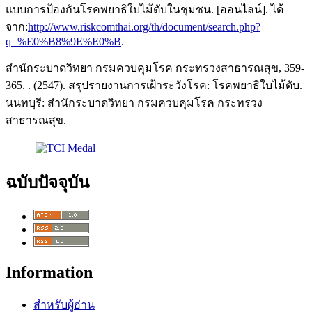
แบบการป้องกันโรคพยาธิใบไม้ตับในชุมชน. [ออนไลน์]. ได้
จาก:
http://www.riskcomthai.org/th/document/search.php?
q=%E0%B8%9E%E0%B
.
สำนักระบาดวิทยา กรมควบคุมโรค กระทรวงสาธารณสุข, 359-
365. . (2547). สรุปรายงานการเฝ้าระวังโรค: โรคพยาธิใบไม้ตับ.
นนทบุรี: สำนักระบาดวิทยา กรมควบคุมโรค กระทรวง
สาธารณสุข.
ฉบับปัจจุบัน
Information
สำหรับผู้อ่าน