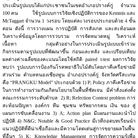
ประเมินรูปแบบได้แก่ประชาชนในเขตอำเภอปรางค์กู่ จำนวน
100 คน ใช้รูปแบบการวิจัยเชิงปฏิบัติการของ Kemmis และ
McTaggart จำนวน 1 วงรอบ โดยแต่ละวงรอบประกอบด้วย 4 ขั้น
ตอน ดังนี้ การวางแผน การปฏิบัติ การสังเกต และสะท้อนผล
วิเคราะห์ข้อมูลโดยการรวบรวม การจัดหมวดหมู่ วิเคราะห์
เนื้อหา กลุ่มตัวอย่างในการประเมินรูปแบบเข้าร่วม
กิจกรรมตามรูปแบบที่พัฒนาขึ้น ก่อนและหลัง และเปรียบเทียบ
ผลต่างค่าเฉลี่ยของคะแนนโดยใช้สถิติ paired t-test ผลการวิจัย
พบว่า รูปแบบการป้องกันโรคพยาธิใบไม้ตับโดยภาคีเครือข่ายมี
ส่วนร่วม ตำบลหนองเชียงทูน อำเภอปรางค์กู่ จังหวัดศรีสะเกษ
คือ “PRANGKU Model” ประกอบด้วย 1) P; Policy ภาคีเครือข่าย
ในการทำงานร่วมกันเกิดนโยบายในพื้นที่ชัดเจน มีคำสั่งแต่งตั้ง
คณะกรรมการระดับตำบล 2) R; Refection Context problem การ
สะท้อนปัญหา องค์กร ทีม ชุมชน ทรัพยากรคน เงิน ของ สู่
แผนการขับเคลื่อนงาน 3) A; Action plan มีแผนงานและนำไป
ปฏิบัติ 4) N&G; Notable & Good Practice มีเวทีถอดบทเรียนนำ
แนวปฏิบัติที่ดีน่าเชื่อถือและมีความโดดเด่นสู่การขยายผลในพื้น
ที่อื่นๆ 5) K; Knowledge Management การจัดการความรู้เพื่อ