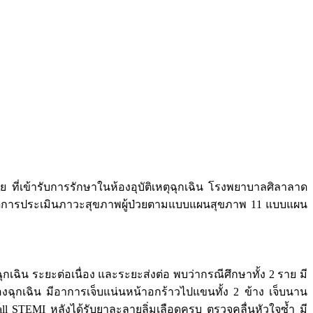
 ที่เข้ารับการรักษาในห้องอุบัติเหตุฉุกเฉิน โรงพยาบาลศิลาลาด
คิดการประเมินภาวะสุขภาพผู้ป่วยตามแบบแผนสุขภาพ 11 แบบแผน
น ระยะต่อเนื่อง และระยะส่งต่อ พบว่ากรณีศึกษาทั้ง 2 ราย มี
งฉุกเฉิน มีอาการเจ็บแน่นหน้าอกร้าวไปแขนทั้ง 2 ข้าง เจ็บนาน
l STEMI หลังได้รับยาละลายลิ่มเลือดครบ ตรวจคลื่นหัวใจซ้ำ มี