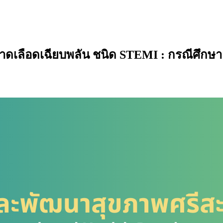
จขาดเลือดเฉียบพลัน ชนิด STEMI : กรณีศึกษา