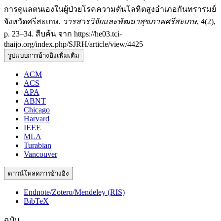
การดูแลตนเองในผู้ป่วยโรคความดันโลหิตสูงอำเภอกันทรารมย์
จังหวัดศรีสะเกษ.
วารสารวิจัยและพัฒนาสุขภาพศรีสะเกษ
,
4
(2),
p. 23–34. สืบค้น จาก https://he03.tci-
thaijo.org/index.php/SJRH/article/view/4425
รูปแบบการอ้างอิงเพิ่มเติม
ACM
ACS
APA
ABNT
Chicago
Harvard
IEEE
MLA
Turabian
Vancouver
ดาวน์โหลดการอ้างอิง
Endnote/Zotero/Mendeley (RIS)
BibTeX
ฉบับ