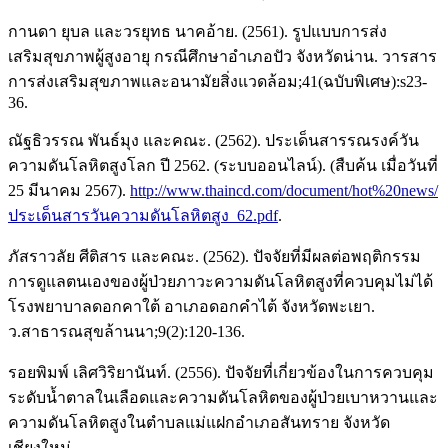
กานดา ยุบล และวรยุทธ นาคอ้าย. (2561). รูปแบบการส่ง
เสริมสุขภาพผู้สูงอายุ กรณีศึกษาอำเภอปัว จังหวัดน่าน. วารสาร
การส่งเสริมสุขภาพและอนามัยสิ่งแวดล้อม;41(ฉบับพิเศษ):s23-
36.
ณัฐธิวรรณ พันธ์มุง และคณะ. (2562). ประเด็นสารรณรงค์วัน
ความดันโลหิตสูงโลก ปี 2562. (ระบบออนไลน์). (สืบค้น เมื่อวันที่
25 มีนาคม 2567).
http://www.thaincd.com/document/hot%20news/
ประเด็นสารวันความดันโลหิตสูง_62.pdf
.
ภัสราวลัย ศีติสาร และคณะ. (2562). ปัจจัยที่มีผลต่อพฤติกรรม
การดูแลตนเองของผู้ป่วยภาวะความดันโลหิตสูงที่ควบคุมไม่ได้
โรงพยาบาลดอกคาใต้ อาเภอดอกคำไต้ จังหวัดพะเยา.
ว.สาธารณสุขล้านนา;9(2):120-136.
รอยพิมพ์ เลิศวิริยานันท์. (2556). ปัจจัยที่เกี่ยวข้องในการควบคุม
ระดับน้ำตาลในเลือดและความดันโลหิตของผู้ป่วยเบาหวานและ
ความดันโลหิตสูงในตำบลแม่แฝกอำเภอสันทราย จังหวัด
เชียงใหม่.