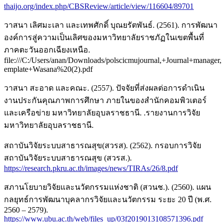
thaijo.org/index.php/CBSReview/article/view/116604/89701
วาสนา เลิศมะเลา และเทพศักดิ์ บุณยรัตพันธ์. (2561). การพัฒนา
องค์การสู่ความเป็นเลิศของมหาวิทยาลัยราชภัฏในเขตพื้นที่
ภาคตะวันออกเฉียงเหนือ.
file:///C:/Users/anan/Downloads/polscicmujournal,+Journal+manager
emplate+Wasana%20(2).pdf
วาสนา สะอาด และคณะ. (2557). ปัจจัยที่ส่งผลต่อการดำเนิน
งานประกันคุณภาพการศึกษา ภายในของสำนักคอมพิวเตอร์
และเครือข่าย มหาวิทยาลัยอุบลราชธานี. .รายงานการวิจัย
มหาวิทยาลัยอุบลราชธานี.
สถาบันวิจัยระบบสาธารณสุข(สวรส). (2562). กรอบการวิจัย
สถาบันวิจัยระบบสาธารณสุข (สวรส.).
https://research.pkru.ac.th/images/news/TIRAs/26/8.pdf
สภานโยบายวิจัยและนวัตกรรมแห่งชาติ (สวนช.). (2560). แผน
กลยุทธ์การพัฒนาบุคลากรวิจัยและนวัตกรรม ระยะ 20 ปี (พ.ศ.
2560 – 2579).
https://www.ubu.ac.th/web/files_up/03f2019013108571396.pdf