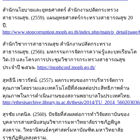
สำนักนโยบายและยุทธศาสตร์ สำนักงานปลัดกระทรวง
สาธารณสุข. (2559). แผนยุทธศาสตร์กระทรวงสาธารณสุข 20
ปี.
http://www.stopcorruption.moph.go.th/index.php/main/p_detail/page/
สำนักวิชาการสาธารณสุข สำนักงานปลัดกระทรวง
สาธารณสุข. (2566). มหกรรมการจัดการความรู้และบทเรียนโค
วิด-19 และโครงการประชุมวิชาการกระทรวงสาธารณสุข
ประจำปี ๒๕๖๖.
https://mophconf.moph.go.th/
สุทธินี เชาวรัตน์. (2557). ผลกระทบของการบริหารจัดการ
คุณภาพโดยรวมและเทคโนโลยีที่ส่งผลต่อประสิทธิภาพด้าน
คุณภาพในการดำเนินงานของสถานพยาบาลในประเทศไทย.
http://ethesisarchive.library.tu.ac.th/thesis/2014/TU_2014_5602030
สุรชัย เกตนิล. (2560). ปัจจัยที่ส่งผลต่อการทำวิจัยสถาบันของ
บุคลากรสายสนับสนุนวิชาการมหาวิทยาลัยราชภัฏพิบูล
สงคราม. วิทยานิพนธ์ครุศาสตร์มหาบัณฑิต.มหาวิทยาลัย
ราชภัฏพิบูลสงคราม.