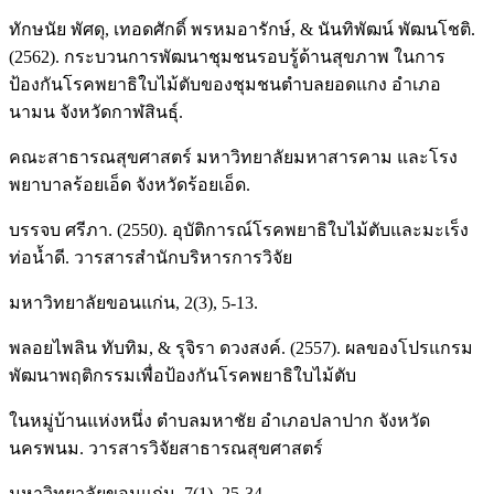
ทักษนัย พัศดุ, เทอดศักดิ์ พรหมอารักษ์, & นันทิพัฒน์ พัฒนโชติ.
(2562). กระบวนการพัฒนาชุมชนรอบรู้ด้านสุขภาพ ในการ
ป้องกันโรคพยาธิใบไม้ตับของชุมชนตําบลยอดแกง อําเภอ
นามน จังหวัดกาฬสินธุ์.
คณะสาธารณสุขศาสตร์ มหาวิทยาลัยมหาสารคาม และโรง
พยาบาลร้อยเอ็ด จังหวัดร้อยเอ็ด.
บรรจบ ศรีภา. (2550). อุบัติการณ์โรคพยาธิใบไม้ตับและมะเร็ง
ท่อน้ำดี. วารสารสำนักบริหารการวิจัย
มหาวิทยาลัยขอนแก่น, 2(3), 5-13.
พลอยไพลิน ทับทิม, & รุจิรา ดวงสงค์. (2557). ผลของโปรแกรม
พัฒนาพฤติกรรมเพื่อป้องกันโรคพยาธิใบไม้ตับ
ในหมู่บ้านแห่งหนึ่ง ตำบลมหาชัย อำเภอปลาปาก จังหวัด
นครพนม. วารสารวิจัยสาธารณสุขศาสตร์
มหาวิทยาลัยขอนแก่น, 7(1), 25-34.