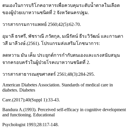
ตนเองในการบริโภคอาหารเพื่อควบคุมระดับน้ำตาลในเลือด
ของผู้ป่วยเบาหวานชนิดที่ 2 จังหวัดนครปฐม.
วารสารกรมการแพทย์ 2560;42(5):62-70.
อุมาลี ธรศรี, พัชราณี ภวัตกุล, มณีรัตน์ ธีระวิวัฒน์ และกานดา
วสี มาลีวงษ์.(2561). โปรแกรมส่งเสริมโภชนาการ:
ลดหวาน มัน เค็ม ประยุกต์การกำกับตนเองและแรงสนับสนุน
จากครอบครัวในผู้ป่วยโรคเบาหวานชนิดที่ 2.
วารสารสาธารณสุขศาสตร์ 2561;48(3):284-295.
American Diabetes Association. Standards of medical care in
diabetes. Diabetes
Care.(2017);40(Suppl 1):33-43.
Bandura A.(1993). Perceived self-efficacy in cognitive development
and functioning. Educational
Psychologist 1993;28:117-148.