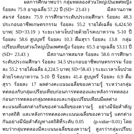
ผลการศึกษาพบว่า กลุ่มทดลองส่วนใหญ่เป็นเพศหญิง
ร้อยละ 75.9 อายุเฉลี่ย 57.22 ปี (SD= 23.43 ) มีสถานภาพ
สมรส ร้อยละ 75.9 การศึกษาระดับประถมศึกษา ร้อยละ 48.3
ประกอบอาชีพเกษตรกรรม ร้อยละ 55.2 รายได้เฉลี่ย 6,424.50
บาท( SD=33.19 ) ระยะเวลาเจ็บป่วยด้วยโรคเบาหวาน 5-10 ปี
ร้อยละ 58.6 สูบบุหรี่ ร้อยละ 10.3 ดื่มสุรา ร้อยละ 13.8 กลุ่ม
เปรียบเทียบส่วนใหญ่เป็นเพศหญิง ร้อยละ 65.5 อายุเฉลี่ย 53.11 ปี
(SD= 23.43 ) มีสถานภาพสมรส ร้อยละ 58.6 การศึกษา
ระดับประถมศึกษา ร้อยละ 34.5 ประกอบอาชีพเกษตรกรรม ร้อย
ละ 55.2 รายได้เฉลี่ย 4,224.5 บาท( SD=58.43 ) ระยะเวลาเจ็บป่วย
ด้วยโรคเบาหวาน 5-10 ปี ร้อยละ 41.4 สูบบุหรี่ ร้อยละ 6.9 ดื่ม
สุรา ร้อยละ 17 ผลต่างคะแนนเฉลี่ยของความรู้ ระหว่างกลุ่ม
ทดลองกับกลุ่มเปรียบเทียบก่อนการทดลองและหลังการทดลอง
ก่อนการทดลองกลุ่มทดลองและกลุ่มเปรียบเทียบมีผลต่าง
คะแนนที่แตกต่างกันของค่าเฉลี่ยของความรู้ อย่างมีนัยสำคัญ
ทางสถิติ และหลังการทดลองคะแนนเฉลี่ยของความรู้ แตกต่าง
กันอย่างมีนัยสำคัญทางสถิติที่ระดับ 0.05 (p-value<0.01) โดย
พบว่ากลุ่มทดลองมีคะแนนเฉลี่ยของความรู้ สูงกว่ากลุ่มเปรียบ