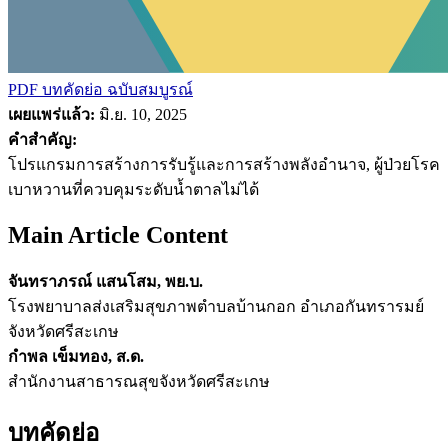
PDF บทคัดย่อ
ฉบับสมบูรณ์
เผยแพร่แล้ว:
มิ.ย. 10, 2025
คำสำคัญ:
โปรแกรมการสร้างการรับรู้และการสร้างพลังอำนาจ, ผู้ป่วยโรค
เบาหวานที่ควบคุมระดับน้ำตาลไม่ได้
Main Article Content
จันทราภรณ์ แสนโสม, พย.บ.
โรงพยาบาลส่งเสริมสุขภาพตำบลบ้านกอก อำเภอกันทรารมย์
จังหวัดศรีสะเกษ
กำพล เข็มทอง, ส.ด.
สำนักงานสาธารณสุขจังหวัดศรีสะเกษ
บทคัดย่อ