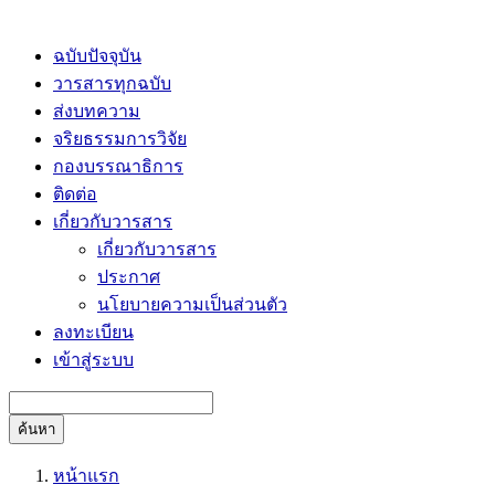
ฉบับปัจจุบัน
วารสารทุกฉบับ
ส่งบทความ
จริยธรรมการวิจัย
กองบรรณาธิการ
ติดต่อ
เกี่ยวกับวารสาร
เกี่ยวกับวารสาร
ประกาศ
นโยบายความเป็นส่วนตัว
ลงทะเบียน
เข้าสู่ระบบ
ค้นหา
หน้าแรก