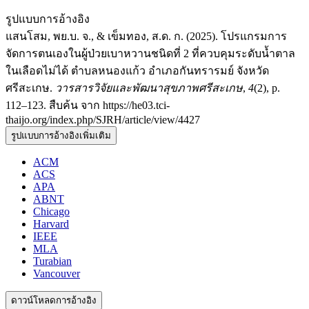
รูปแบบการอ้างอิง
แสนโสม, พย.บ. จ., & เข็มทอง, ส.ด. ก. (2025). โปรแกรมการ
จัดการตนเองในผู้ป่วยเบาหวานชนิดที่ 2 ที่ควบคุมระดับน้ำตาล
ในเลือดไม่ได้ ตำบลหนองแก้ว อำเภอกันทรารมย์ จังหวัด
ศรีสะเกษ.
วารสารวิจัยและพัฒนาสุขภาพศรีสะเกษ
,
4
(2), p.
112–123. สืบค้น จาก https://he03.tci-
thaijo.org/index.php/SJRH/article/view/4427
รูปแบบการอ้างอิงเพิ่มเติม
ACM
ACS
APA
ABNT
Chicago
Harvard
IEEE
MLA
Turabian
Vancouver
ดาวน์โหลดการอ้างอิง