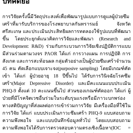
บทคัดย่อ
การวิจัยครั้งนี้มีวัตถุประสงค์เพื่อพัฒนารูปแบบการดูแลผู้ป่วยซึม
เศร้าที่มารับบริการของโรงพยาบาลกันทรารมย์ จังหวัด
ศรีสะเกษ และประเมินประสิทธิผลการทดลองใช้รูปแบบที่พัฒนา
ขึ้น โดยประยุกต์แนวคิดการวิจัยและพัฒนา (Research and
Development: R&D) ร่วมกับกระบวนการวิจัยเชิงปฏิบัติการแบบ
มีส่วนร่วมตามวงจร PAOR ได้แก่ การวางแผน การปฏิบัติ การ
สังเกต และการสะท้อนผล กลุ่มตัวอย่างเป็นผู้ป่วยซึมเศร้าจำนวน
45 คน คัดเลือกแบบเจาะจง(purposive sampling) โดยมีเกณฑ์คัด
เข้า ได้แก่ ผู้ป่วยอายุ 18 ปีขึ้นไป ได้รับการวินิจฉัยโรคซึม
เศร้า(Major Depressive Disorder) และมีคะแนนแบบประเมิน
PHQ-9 ตั้งแต่ 10 คะแนนขึ้นไป ส่วนของเกณฑ์คัดออก ได้แก่ ผู้
ป่วยที่มีโรคจิตเวชอื่นร่วมในระดับรุนแรงหรือมีภาวะบกพร่อง
ทางสติปัญญาที่ส่งผลต่อการเข้าร่วมการวิจัย มีเครื่องมือที่ใช้ใน
การวิจัย ได้แก่ แบบประเมินภาวะซึมเศร้า PHQ-9 แบบสอบถาม
ความพึงพอใจ และแบบบันทึกข้อมูลทั่วไป โดยแบบสอบถาม
ความพึงพอใจได้รับการตรวจสอบความตรงเชิงเนื้อหา(IOC =