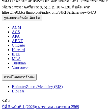
ของโรงพยาบาลกันทรารมย์ จังหวัดศรีสะเกษ.
วารสารวิจัยและ
พัฒนาสุขภาพศรีสะเกษ
,
5
(1), p. 107–120. สืบค้น จาก
https://he03.tci-thaijo.org/index.php/SJRH/article/view/5473
รูปแบบการอ้างอิงเพิ่มเติม
ACM
ACS
APA
ABNT
Chicago
Harvard
IEEE
MLA
Turabian
Vancouver
ดาวน์โหลดการอ้างอิง
Endnote/Zotero/Mendeley (RIS)
BibTeX
ฉบับ
ปีที่ 5 ฉบับที่ 1 (2026): มกราคม - เมษายน 2569