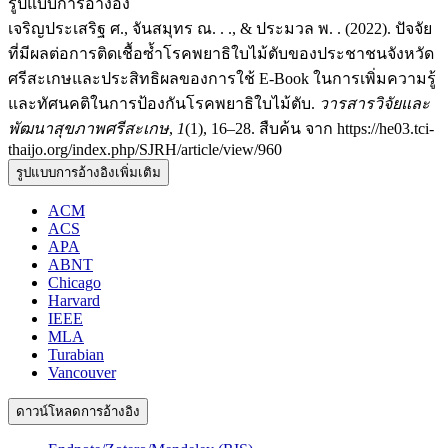
รูปแบบการอ้างอิง
เจริญประเสริฐ ศ., จันสมุทร ณ. . ., & ประมวล พ. . (2022). ปัจจัย
ที่มีผลต่อการติดเชื้อซ้ำโรคพยาธิใบไม้ตับของประชาชนจังหวัด
ศรีสะเกษและประสิทธิผลของการใช้ E-Book ในการเพิ่มความรู้
และทัศนคติในการป้องกันโรคพยาธิใบไม้ตับ.
วารสารวิจัยและ
พัฒนาสุขภาพศรีสะเกษ
,
1
(1), 16–28. สืบค้น จาก https://he03.tci-
thaijo.org/index.php/SJRH/article/view/960
รูปแบบการอ้างอิงเพิ่มเติม
ACM
ACS
APA
ABNT
Chicago
Harvard
IEEE
MLA
Turabian
Vancouver
ดาวน์โหลดการอ้างอิง