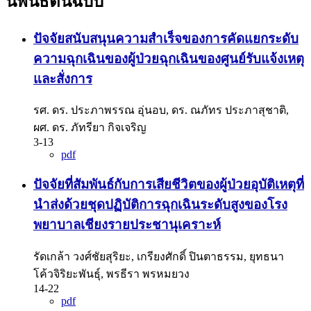
นิพนธ์ต้นฉบับ
ปัจจัยสนับสนุนความสำเร็จของการคัดแยกระดับ
ความฉุกเฉินของผู้ป่วยฉุกเฉินของศูนย์รับแจ้งเหตุ
และสั่งการ
รศ. ดร. ประภาพรรณ อุ่นอบ, ดร. ณภัทร ประภาสุชาติ,
ผศ. ดร. ภัทรียา กิจเจริญ
3-13
pdf
ปัจจัยที่สัมพันธ์กับการเสียชีวิตของผู้ป่วยอุบัติเหตุที่
นำส่งด้วยชุดปฏิบัติการฉุกเฉินระดับสูงของโรง
พยาบาลเชียงรายประชานุเคราะห์
รัดเกล้า วงศ์ชัยสุริยะ, เกรียงศักดิ์ ปินตาธรรม, ยุทธนา
โค้วจิริยะพันธุ์, พรธีรา พรหมยวง
14-22
pdf